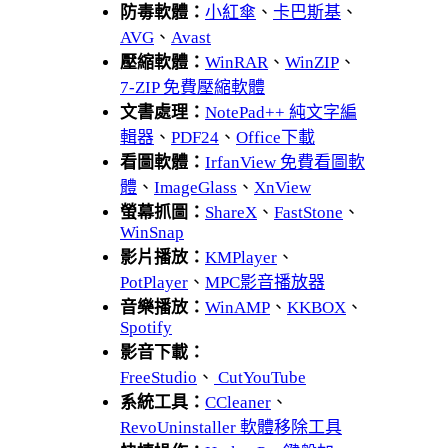
防毒軟體：
小紅傘
、
卡巴斯基
、
AVG
、
Avast
壓縮軟體：
WinRAR
、
WinZIP
、
7-ZIP 免費壓縮軟體
文書處理：
NotePad++ 純文字編
輯器
、
PDF24
、
Office下載
看圖軟體：
IrfanView 免費看圖軟
體
、
ImageGlass
、
XnView
螢幕抓圖：
ShareX
、
FastStone
、
WinSnap
影片播放：
KMPlayer
、
PotPlayer
、
MPC影音播放器
音樂播放：
WinAMP
、
KKBOX
、
Spotify
影音下載：
FreeStudio
、
CutYouTube
系統工具：
CCleaner
、
RevoUninstaller 軟體移除工具