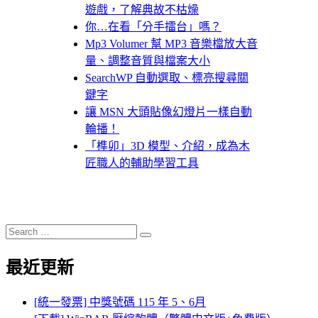
遊戲，了解典故不枯燥
你…在看「分手擂台」嗎？
Mp3 Volumer 幫 MP3 音樂檔放大音
量、調整音質與檔案大小
SearchWP 自動選取、標亮搜尋關
鍵字
讓 MSN 大頭貼像幻燈片一樣自動
輪播！
「榫卯」3D 模型、介紹，成為木
匠職人的輔助學習工具
Search
Search
for:
最近更新
[統一發票] 中獎號碼 115 年 5、6月