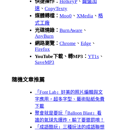
快捷操作：
HotkeyP
、
鍵盤加
速
、
CopyTexty
媒體轉檔：
Moo0
、
XMedia
、
格
式工廠
光碟燒錄：
BurnAware
、
AnyBurn
網路瀏覽：
Chrome
、
Edge
、
Firefox
YouTube下載、轉MP3：
YT1s
、
SaveMP3
隨機文章推薦
「Font Lab」好美的照片編輯與文
字應用，超多字型、藝術貼紙免費
下載
聚會就是要玩「Balloon Blast」看
誰的氣球先爆炸，輸了要懲罰唷！
「成語酷玩」三種玩法的成語聯想