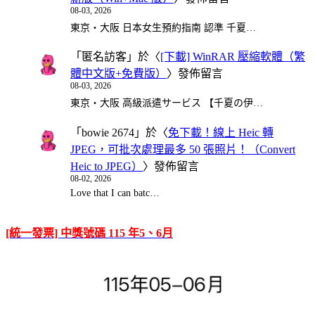
08-03, 2026
東京・大阪 日本女生預約指南 認準 千夏…
「
匿名訪客
」於〈
[下載] WinRAR 壓縮軟體（繁
體中文版+免費版）
〉發佈留言
08-03, 2026
東京・大阪 高級派遣サービス 【千夏の伊…
「
bowie 2674
」於〈
免下載！線上 Heic 轉
JPEG，可批次處理最多 50 張照片！（Convert
Heic to JPEG）
〉發佈留言
08-02, 2026
Love that I can batc…
[統一發票] 中獎號碼 115 年5、6月