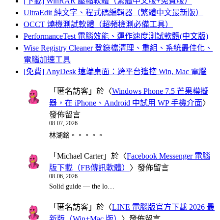
[下載] WinRAR 壓縮軟體（繁體中文版+免費版）
UltraEdit 純文字、程式碼編輯器（繁體中文最新版）
OCCT 燒機測試軟體（超頻檢測必備工具）
PerformanceTest 電腦效能、運作速度測試軟體(中文版)
Wise Registry Cleaner 登錄檔清理、重組、系統最佳化、
電腦加速工具
[免費] AnyDesk 遠端桌面：跨平台遙控 Win, Mac 電腦
「
匿名訪客
」於〈
Windows Phone 7.5 芒果模擬
器，在 iPhone、Android 中試用 WP 手機介面
〉
發佈留言
08-07, 2026
林湖銘。。。。。
「
Michael Carter
」於〈
Facebook Messenger 電腦
版下載（FB傳訊軟體）
〉發佈留言
08-06, 2026
Solid guide — the lo…
「
匿名訪客
」於〈
LINE 電腦版官方下載 2026 最
新版（Win+Mac 版）
〉發佈留言