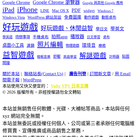
Google Chrome 瀏覽器
Google Chrome
Google 與其他 Google 應用
iPhone
iPad
PDF
widget
LINE
Mac OS X
Windows 7
免費圖庫
Windows Vista
WordPress 網站架設
動作遊戲
動態桌布
好玩遊戲
好玩遊戲、休閒益智
學英文
學日文
播放器
拍照app
待辦事項
手機桌布
學英語
日文學習
桌布
照片編輯
桌面小工具
環境音
濾鏡
療癒
物理遊戲
益智遊戲
解謎遊戲
舒壓
貼圖
計時器
睡眠音樂
英語學習
鬧鐘
關於本站
|
聯絡站長(Contact Us)
|
廣告刊登
|
訂閱新文章
/
用 Email
閱電子報
|
WordPress
本站使用又快又便宜的：
Vultr VPS 日本主機
© 2026 版權所有，非經授權請勿全文轉貼
本站並無銷售任何軟體、光碟、大補帖等商品，本站與任何
xyz 網站完全無關。
本站並無委託或授權任何個人、公司或第三者承辦任何電腦維
修買賣、宣傳推廣或商品銷售之業務，