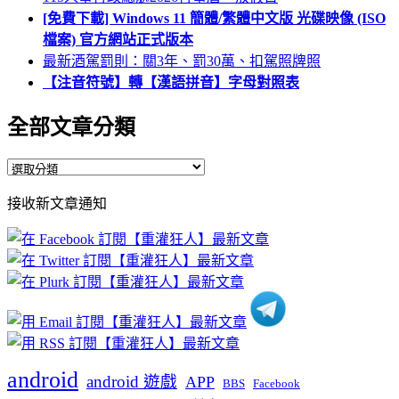
[免費下載] Windows 11 簡體/繁體中文版 光碟映像 (ISO
檔案) 官方網站正式版本
最新酒駕罰則：關3年、罰30萬、扣駕照牌照
【注音符號】轉【漢語拼音】字母對照表
全部文章分類
全
部
接收新文章通知
文
章
分
類
android
android 遊戲
APP
BBS
Facebook