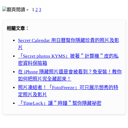
翻頁閱讀 »
1
2
3
相關文章：
Secret Calendar 用日曆幫你隱藏珍貴的照片及影
片
「Secret photos KYMS」披著＂計算機＂皮的私
密資料保險箱
在 iPhone 隱藏照片還是會被看到？免安裝！教你
如何把照片完全藏起來！
照片凍結者！「FotoFreeze」可只展示想秀的特
定照片及影片
「TimeLock」讓＂時鐘＂幫你隱藏祕密