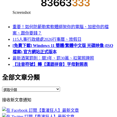
Screenshot
重要！如何防範勒索軟體綁架你的電腦、加密你的檔
案、跟你要錢？
115人事行政總處2026行事曆、放假日
[免費下載] Windows 11 簡體/繁體中文版 光碟映像 (ISO
檔案) 官方網站正式版本
最新酒駕罰則：關3年、罰30萬、扣駕照牌照
【注音符號】轉【漢語拼音】字母對照表
全部文章分類
全
部
接收新文章通知
文
章
分