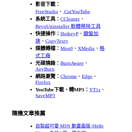
影音下載：
FreeStudio
、
CutYouTube
系統工具：
CCleaner
、
RevoUninstaller 軟體移除工具
快捷操作：
HotkeyP
、
鍵盤加
速
、
CopyTexty
媒體轉檔：
Moo0
、
XMedia
、
格
式工廠
光碟燒錄：
BurnAware
、
AnyBurn
網路瀏覽：
Chrome
、
Edge
、
Firefox
YouTube下載、轉MP3：
YT1s
、
SaveMP3
隨機文章推薦
自製超可愛 MSN 動畫面版 (Hello