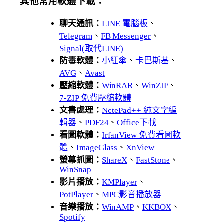
其他常用軟體下載：
聊天通訊：
LINE 電腦板
、
Telegram
、
FB Messenger
、
Signal(取代LINE)
防毒軟體：
小紅傘
、
卡巴斯基
、
AVG
、
Avast
壓縮軟體：
WinRAR
、
WinZIP
、
7-ZIP 免費壓縮軟體
文書處理：
NotePad++ 純文字編
輯器
、
PDF24
、
Office下載
看圖軟體：
IrfanView 免費看圖軟
體
、
ImageGlass
、
XnView
螢幕抓圖：
ShareX
、
FastStone
、
WinSnap
影片播放：
KMPlayer
、
PotPlayer
、
MPC影音播放器
音樂播放：
WinAMP
、
KKBOX
、
Spotify