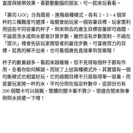
富度與娛樂效果，喜歡動動腦的朋友，可一起來玩看看。
「壽司 GO!」分為簡易、進階兩種模式，各有 2、3、4 個茶
杯的三種難度可選擇，每關會給玩家一個容量目標，玩家需利
用這些不同容量的杯子，倒來倒去的產生目標容量即可過關，
不論是添水或倒水都會計算步數，雖然沒有步數限制，不過在
「提示」裡會告訴玩家開發者的最佳步數，可當做努力的目
標，若真的解不出來，也可看個廣告直接拿到答案哦！
杯子的數量越多，看起來越複雜，但不見得每個杯子都有作
用，全看你如何解謎。而除了上述兩種模式外，其實還有一個
均衡模式也相當好玩，它的過關目標不只是取得單一容量，而
是要玩家將一杯的水，平均分倒在指定杯數中，這部份也有
200 個關卡可以挑戰，整體的關卡量不算少，很適合閒來無事
倒倒水排遣一下唷！