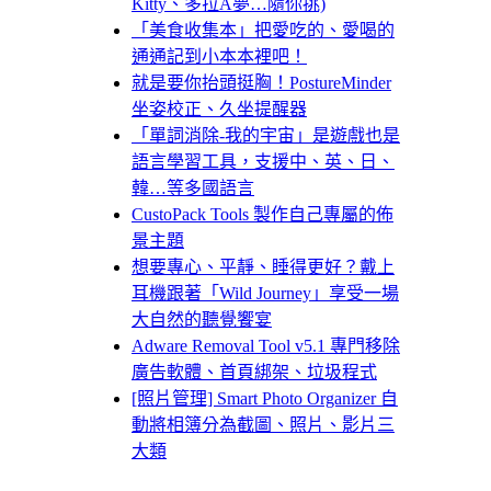
Kitty、多拉A夢…隨你挑)
「美食收集本」把愛吃的、愛喝的
通通記到小本本裡吧！
就是要你抬頭挺胸！PostureMinder
坐姿校正、久坐提醒器
「單詞消除-我的宇宙」是遊戲也是
語言學習工具，支援中、英、日、
韓…等多國語言
CustoPack Tools 製作自己專屬的佈
景主題
想要專心、平靜、睡得更好？戴上
耳機跟著「Wild Journey」享受一場
大自然的聽覺饗宴
Adware Removal Tool v5.1 專門移除
廣告軟體、首頁綁架、垃圾程式
[照片管理] Smart Photo Organizer 自
動將相簿分為截圖、照片、影片三
大類