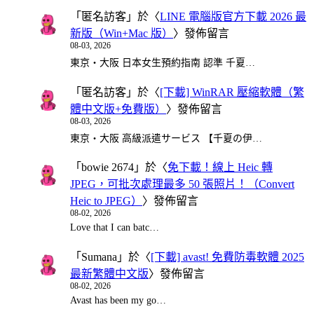
「
匿名訪客
」於〈
LINE 電腦版官方下載 2026 最
新版（Win+Mac 版）
〉發佈留言
08-03, 2026
東京・大阪 日本女生預約指南 認準 千夏…
「
匿名訪客
」於〈
[下載] WinRAR 壓縮軟體（繁
體中文版+免費版）
〉發佈留言
08-03, 2026
東京・大阪 高級派遣サービス 【千夏の伊…
「
bowie 2674
」於〈
免下載！線上 Heic 轉
JPEG，可批次處理最多 50 張照片！（Convert
Heic to JPEG）
〉發佈留言
08-02, 2026
Love that I can batc…
「
Sumana
」於〈
[下載] avast! 免費防毒軟體 2025
最新繁體中文版
〉發佈留言
08-02, 2026
Avast has been my go…