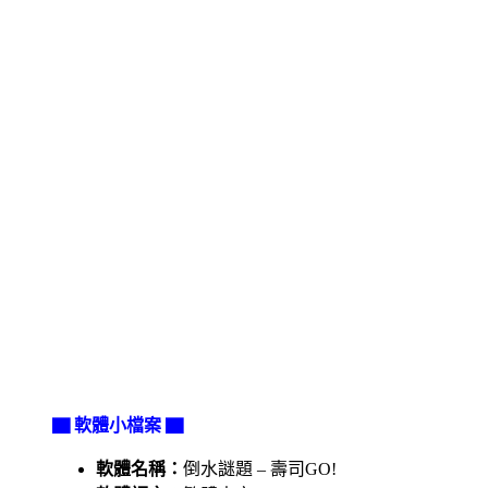
▇ 軟體小檔案 ▇
軟體名稱：
倒水謎題 – 壽司GO!