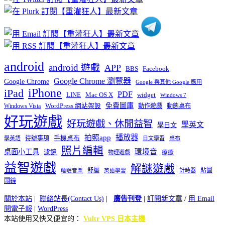
類
android
android 遊戲
APP
BBS
Facebook
Google Chrome 瀏覽器
Google Chrome
Google 與其他 Google 應用
iPhone
iPad
PDF
widget
LINE
Mac OS X
Windows 7
免費圖庫
Windows Vista
WordPress 網站架設
動作遊戲
動態桌布
好玩遊戲
好玩遊戲、休閒益智
學英文
學日文
播放器
拍照app
待辦事項
手機桌布
學英語
日文學習
桌布
照片編輯
桌面小工具
環境音
濾鏡
療癒
物理遊戲
益智遊戲
解謎遊戲
舒壓
貼圖
計時器
睡眠音樂
英語學習
鬧鐘
關於本站
|
聯絡站長(Contact Us)
|
廣告刊登
|
訂閱新文章
/
用 Email
閱電子報
|
WordPress
本站使用又快又便宜的：
Vultr VPS 日本主機