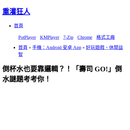
重灌狂人
Menu
Skip
首頁
to
content
PotPlayer
KMPlayer
7-Zip
Chrome
格式工廠
首頁
»
手機：Android 安卓 App
»
好玩遊戲、休閒益
智
倒杯水也要靠邏輯？！「壽司 GO!」倒
水謎題考考你！