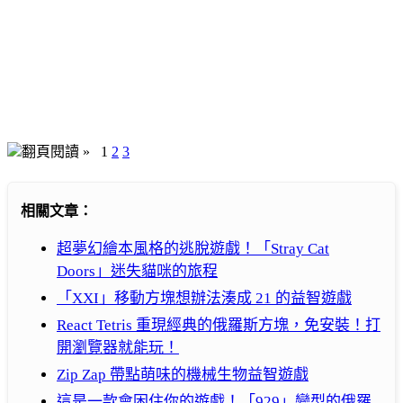
翻頁閱讀 »
1
2
3
相關文章：
超夢幻繪本風格的逃脫遊戲！「Stray Cat
Doors」迷失貓咪的旅程
「XXI」移動方塊想辦法湊成 21 的益智遊戲
React Tetris 重現經典的俄羅斯方塊，免安裝！打
開瀏覽器就能玩！
Zip Zap 帶點萌味的機械生物益智遊戲
這是一款會困住你的遊戲！「929」變型的俄羅