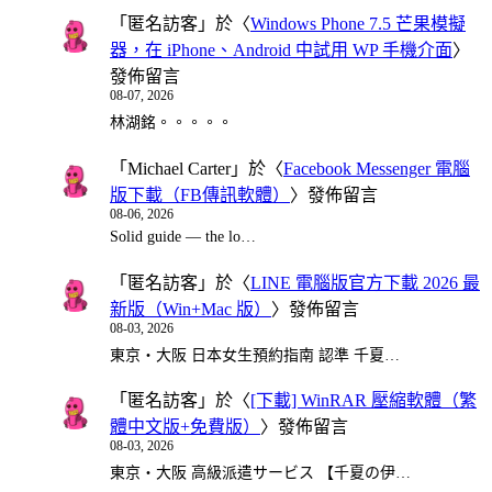
「
匿名訪客
」於〈
Windows Phone 7.5 芒果模擬
器，在 iPhone、Android 中試用 WP 手機介面
〉
發佈留言
08-07, 2026
林湖銘。。。。。
「
Michael Carter
」於〈
Facebook Messenger 電腦
版下載（FB傳訊軟體）
〉發佈留言
08-06, 2026
Solid guide — the lo…
「
匿名訪客
」於〈
LINE 電腦版官方下載 2026 最
新版（Win+Mac 版）
〉發佈留言
08-03, 2026
東京・大阪 日本女生預約指南 認準 千夏…
「
匿名訪客
」於〈
[下載] WinRAR 壓縮軟體（繁
體中文版+免費版）
〉發佈留言
08-03, 2026
東京・大阪 高級派遣サービス 【千夏の伊…