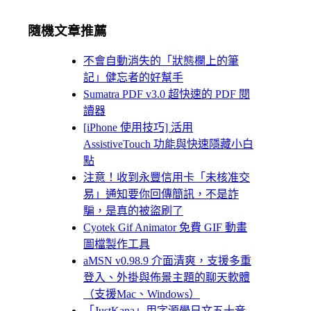
隨機文章推薦
不會自動消失的「狀態欄上的筆
記」健忘者的好幫手
Sumatra PDF v3.0 超快速的 PDF 閱
讀器
[iPhone 使用技巧] 活用
AssistiveTouch 功能與快速隱藏小白
點
注意！收到永豐信用卡「未核准交
易」通知要你回傳簡訊，不是詐
騙，是真的被盜刷了
Cyotek Gif Animator 免費 GIF 動畫
圖檔製作工具
aMSN v0.98.9 介面清爽，支援多重
登入、外掛與佈景主題的聊天軟體
（支援Mac、Windows）
「JustKana」用字源學日文五十音