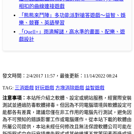
相扣的曲線連接遊戲
「熊熊來鬥陣」多功能派對搶答遊戲～益智、娛
樂、競賽、英語學習
「Quell+」雨滴解謎，高水準的畫面、配樂、遊
戲設計
發文時間：2/4/2017 11:57，最後更新：11/14/2022 08:24
TAG:
三消遊戲
好玩遊戲
方塊消除遊戲
益智遊戲
注意事項：
本站所介紹之軟體、設定或網站服務，經實際安裝
測試並通過防毒軟體掃毒。但因為不同電腦環境與軟體設定可
能都各有差異，建議您僅在非工作用的電腦先行測試，避免因
為不可預知的錯誤影響工作或電腦運作。從本站下載的軟體由
所屬公司提供，本站未經任何修改且無法保證軟體公司可能在
新版程式中自行安插廣告程式或其他維護不當等因素而造成損