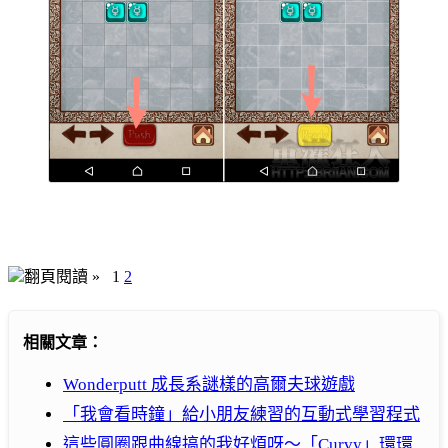
翻頁閱讀 »
1
2
相關文章：
Wonderputt 成長系謎樣的高爾夫球遊戲
「我會看時鐘」給小朋友練習的互動式學習程式
這些圓圈跟曲線搞的我好煩呀～「Curvy」環環