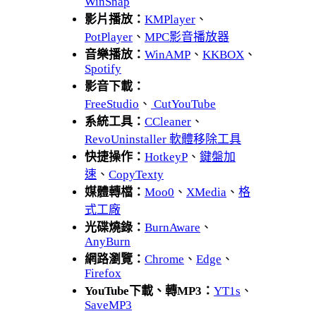
WinSnap
影片播放：
KMPlayer
、
PotPlayer
、
MPC影音播放器
音樂播放：
WinAMP
、
KKBOX
、
Spotify
影音下載：
FreeStudio
、
CutYouTube
系統工具：
CCleaner
、
RevoUninstaller 軟體移除工具
快捷操作：
HotkeyP
、
鍵盤加
速
、
CopyTexty
媒體轉檔：
Moo0
、
XMedia
、
格
式工廠
光碟燒錄：
BurnAware
、
AnyBurn
網路瀏覽：
Chrome
、
Edge
、
Firefox
YouTube下載、轉MP3：
YT1s
、
SaveMP3