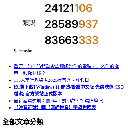
Screenshot
重要！如何防範勒索軟體綁架你的電腦、加密你的檔
案、跟你要錢？
115人事行政總處2026行事曆、放假日
[免費下載] Windows 11 簡體/繁體中文版 光碟映像 (ISO
檔案) 官方網站正式版本
最新酒駕罰則：關3年、罰30萬、扣駕照牌照
【注音符號】轉【漢語拼音】字母對照表
全部文章分類