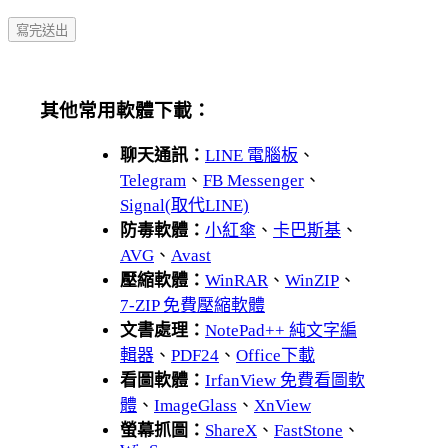
其他常用軟體下載：
聊天通訊：
LINE 電腦板
、
Telegram
、
FB Messenger
、
Signal(取代LINE)
防毒軟體：
小紅傘
、
卡巴斯基
、
AVG
、
Avast
壓縮軟體：
WinRAR
、
WinZIP
、
7-ZIP 免費壓縮軟體
文書處理：
NotePad++ 純文字編
輯器
、
PDF24
、
Office下載
看圖軟體：
IrfanView 免費看圖軟
體
、
ImageGlass
、
XnView
螢幕抓圖：
ShareX
、
FastStone
、