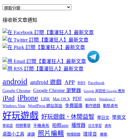
全
部
接收新文章通知
文
章
分
類
android
android 遊戲
APP
BBS
Facebook
Google Chrome 瀏覽器
Google Chrome
Google 與其他 Google 應用
iPhone
iPad
PDF
widget
LINE
Mac OS X
Windows 7
免費圖庫
Windows Vista
WordPress 網站架設
動作遊戲
動態桌布
好玩遊戲
好玩遊戲、休閒益智
學英文
學日文
播放器
拍照app
待辦事項
手機桌布
學英語
日文學習
桌布
照片編輯
桌面小工具
環境音
濾鏡
療癒
物理遊戲