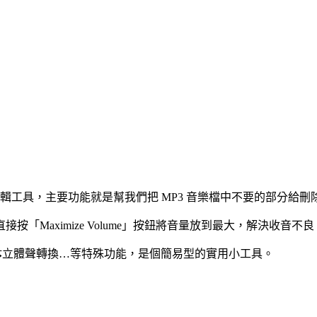
免費音樂檔裁切/編輯工具，主要功能就是幫我們把 MP3 音樂檔中不要的部
「Maximize Volume」按鈕將音量放到最大，解決收音不
與單聲道⇆立體聲轉換…等特殊功能，是個簡易型的實用小工具。