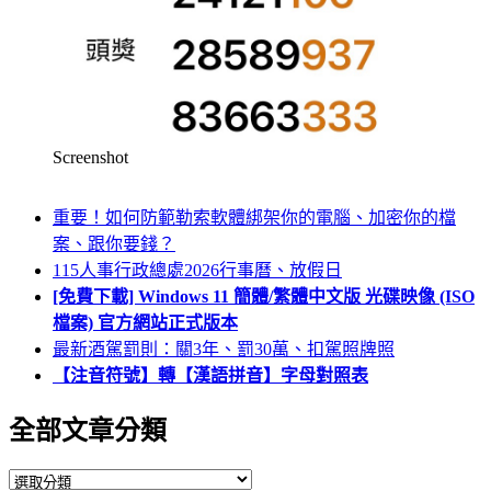
Screenshot
重要！如何防範勒索軟體綁架你的電腦、加密你的檔
案、跟你要錢？
115人事行政總處2026行事曆、放假日
[免費下載] Windows 11 簡體/繁體中文版 光碟映像 (ISO
檔案) 官方網站正式版本
最新酒駕罰則：關3年、罰30萬、扣駕照牌照
【注音符號】轉【漢語拼音】字母對照表
全部文章分類
全