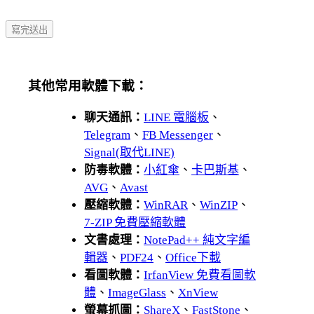
其他常用軟體下載：
聊天通訊：
LINE 電腦板
、
Telegram
、
FB Messenger
、
Signal(取代LINE)
防毒軟體：
小紅傘
、
卡巴斯基
、
AVG
、
Avast
壓縮軟體：
WinRAR
、
WinZIP
、
7-ZIP 免費壓縮軟體
文書處理：
NotePad++ 純文字編
輯器
、
PDF24
、
Office下載
看圖軟體：
IrfanView 免費看圖軟
體
、
ImageGlass
、
XnView
螢幕抓圖：
ShareX
、
FastStone
、