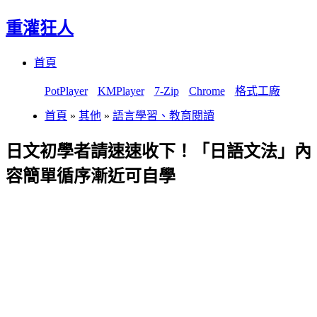
重灌狂人
Menu
Skip
首頁
to
content
PotPlayer
KMPlayer
7-Zip
Chrome
格式工廠
首頁
»
其他
»
語言學習、教育閱讀
日文初學者請速速收下！「日語文法」內
容簡單循序漸近可自學