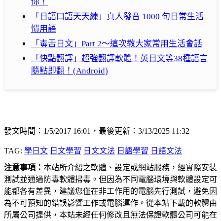
你！
「日語口語天天練」真人發音 1000 句日常生活
慣用語
「毒舌日文」Part 2～這次教大家常用生活會話
「快點翻譯」超強翻譯軟體！英日文等38種語言
隨點即翻！(Android)
發文時間：1/5/2017 16:01，最後更新：3/13/2025 11:32
TAG:
學日文
日文學習
日文文法
日語學習
日語文法
注意事項：
本站所介紹之軟體、設定或網站服務，經實際安裝
測試並通過防毒軟體掃毒。但因為不同電腦環境與軟體設定可
能都各有差異，建議您僅在非工作用的電腦先行測試，避免因
為不可預知的錯誤影響工作或電腦運作。從本站下載的軟體由
所屬公司提供，本站未經任何修改且無法保證軟體公司可能在