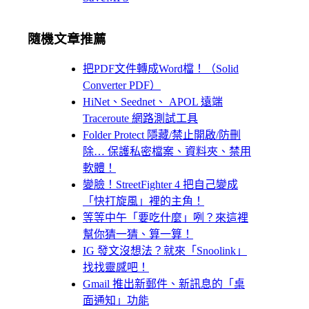
隨機文章推薦
把PDF文件轉成Word檔！（Solid
Converter PDF）
HiNet、Seednet、 APOL 遠端
Traceroute 網路測試工具
Folder Protect 隱藏/禁止開啟/防刪
除… 保護私密檔案、資料夾、禁用
軟體！
變臉！StreetFighter 4 把自己變成
「快打旋風」裡的主角！
等等中午「要吃什麼」咧？來這裡
幫你猜一猜、算一算！
IG 發文沒想法？就來「Snoolink」
找找靈感吧！
Gmail 推出新郵件、新訊息的「桌
面通知」功能