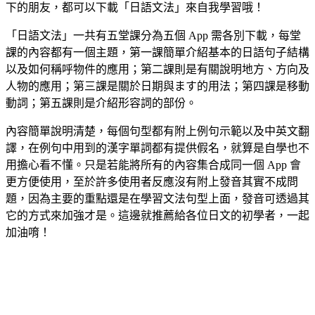
下的朋友，都可以下載「日語文法」來自我學習哦！
「日語文法」一共有五堂課分為五個 App 需各別下載，每堂
課的內容都有一個主題，第一課簡單介紹基本的日語句子結構
以及如何稱呼物件的應用；第二課則是有關說明地方、方向及
人物的應用；第三課是關於日期與ます的用法；第四課是移動
動詞；第五課則是介紹形容詞的部份。
內容簡單說明清楚，每個句型都有附上例句示範以及中英文翻
譯，在例句中用到的漢字單詞都有提供假名，就算是自學也不
用擔心看不懂。只是若能將所有的內容集合成同一個 App 會
更方便使用，至於許多使用者反應沒有附上發音其實不成問
題，因為主要的重點還是在學習文法句型上面，發音可透過其
它的方式來加強才是。這邊就推薦給各位日文的初學者，一起
加油唷！