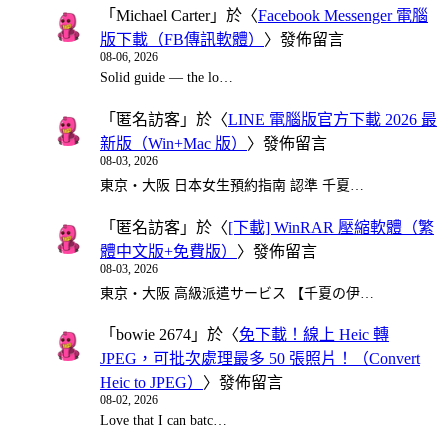
「
Michael Carter
」於〈
Facebook Messenger 電腦
版下載（FB傳訊軟體）
〉發佈留言
08-06, 2026
Solid guide — the lo…
「
匿名訪客
」於〈
LINE 電腦版官方下載 2026 最
新版（Win+Mac 版）
〉發佈留言
08-03, 2026
東京・大阪 日本女生預約指南 認準 千夏…
「
匿名訪客
」於〈
[下載] WinRAR 壓縮軟體（繁
體中文版+免費版）
〉發佈留言
08-03, 2026
東京・大阪 高級派遣サービス 【千夏の伊…
「
bowie 2674
」於〈
免下載！線上 Heic 轉
JPEG，可批次處理最多 50 張照片！（Convert
Heic to JPEG）
〉發佈留言
08-02, 2026
Love that I can batc…