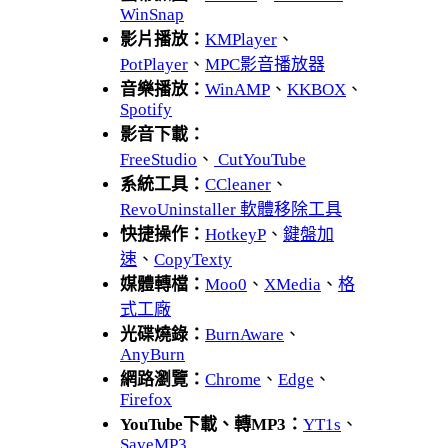
WinSnap
影片播放：
KMPlayer
、
PotPlayer
、
MPC影音播放器
音樂播放：
WinAMP
、
KKBOX
、
Spotify
影音下載：
FreeStudio
、
CutYouTube
系統工具：
CCleaner
、
RevoUninstaller 軟體移除工具
快捷操作：
HotkeyP
、
鍵盤加
速
、
CopyTexty
媒體轉檔：
Moo0
、
XMedia
、
格
式工廠
光碟燒錄：
BurnAware
、
AnyBurn
網路瀏覽：
Chrome
、
Edge
、
Firefox
YouTube下載、轉MP3：
YT1s
、
SaveMP3