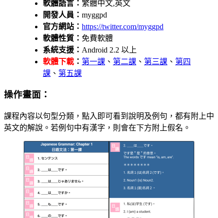
軟體語言：
繁體中文,英文
開發人員：
myggpd
官方網站：
https://twitter.com/myggpd
軟體性質：
免費軟體
系統支援：
Android 2.2 以上
軟體下載
：
第一課
、
第二課
、
第三課
、
第四
課
、
第五課
操作畫面：
課程內容以句型分類，點入即可看到說明及例句，都有附上中
英文的解說。若例句中有漢字，則會在下方附上假名。