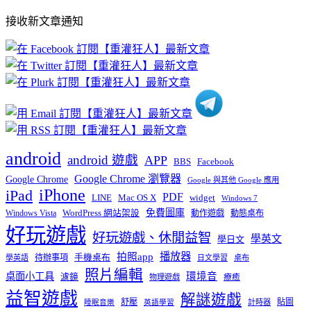
部
接收新文章通知
文
章
分
類
android
android 遊戲
APP
BBS
Facebook
Google Chrome 瀏覽器
Google Chrome
Google 與其他 Google 應用
iPhone
iPad
PDF
widget
LINE
Mac OS X
Windows 7
免費圖庫
Windows Vista
WordPress 網站架設
動作遊戲
動態桌布
好玩遊戲
好玩遊戲、休閒益智
學英文
學日文
播放器
拍照app
待辦事項
手機桌布
學英語
日文學習
桌布
照片編輯
桌面小工具
環境音
濾鏡
療癒
物理遊戲
益智遊戲
解謎遊戲
舒壓
貼圖
計時器
睡眠音樂
英語學習