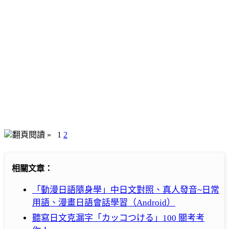
翻頁閱讀 »
1
2
相關文章：
「動漫日語隨身學」中日文對照、真人發音~日常
用語、漫畫日語會話學習（Android）
聽寫日文克漏字「カッコつける」100 關考考