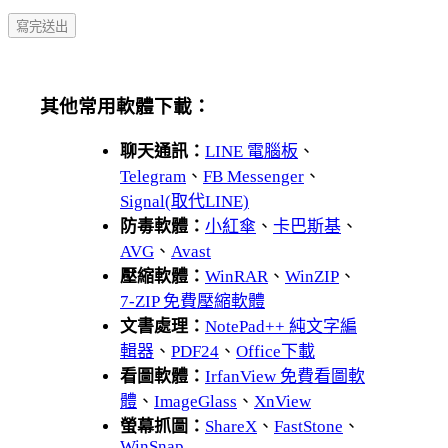
其他常用軟體下載：
聊天通訊：
LINE 電腦板
、
Telegram
、
FB Messenger
、
Signal(取代LINE)
防毒軟體：
小紅傘
、
卡巴斯基
、
AVG
、
Avast
壓縮軟體：
WinRAR
、
WinZIP
、
7-ZIP 免費壓縮軟體
文書處理：
NotePad++ 純文字編
輯器
、
PDF24
、
Office下載
看圖軟體：
IrfanView 免費看圖軟
體
、
ImageGlass
、
XnView
螢幕抓圖：
ShareX
、
FastStone
、
WinSnap