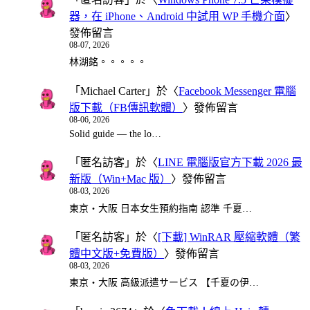
器，在 iPhone、Android 中試用 WP 手機介面
〉
發佈留言
08-07, 2026
林湖銘。。。。。
「
Michael Carter
」於〈
Facebook Messenger 電腦
版下載（FB傳訊軟體）
〉發佈留言
08-06, 2026
Solid guide — the lo…
「
匿名訪客
」於〈
LINE 電腦版官方下載 2026 最
新版（Win+Mac 版）
〉發佈留言
08-03, 2026
東京・大阪 日本女生預約指南 認準 千夏…
「
匿名訪客
」於〈
[下載] WinRAR 壓縮軟體（繁
體中文版+免費版）
〉發佈留言
08-03, 2026
東京・大阪 高級派遣サービス 【千夏の伊…