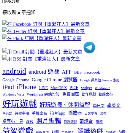
全
部
接收新文章通知
文
章
分
類
android
android 遊戲
APP
BBS
Facebook
Google Chrome 瀏覽器
Google Chrome
Google 與其他 Google 應用
iPhone
iPad
PDF
widget
LINE
Mac OS X
Windows 7
免費圖庫
Windows Vista
WordPress 網站架設
動作遊戲
動態桌布
好玩遊戲
好玩遊戲、休閒益智
學英文
學日文
播放器
拍照app
待辦事項
手機桌布
學英語
日文學習
桌布
照片編輯
桌面小工具
環境音
濾鏡
療癒
物理遊戲
益智遊戲
解謎遊戲
舒壓
貼圖
計時器
睡眠音樂
英語學習