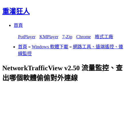
重灌狂人
Menu
Skip
首頁
to
content
PotPlayer
KMPlayer
7-Zip
Chrome
格式工廠
首頁
»
Windows 軟體下載
»
網路工具、遠端遙控、連
線監控
NetworkTrafficView v2.50 流量監控、查
出哪個軟體偷偷對外連線