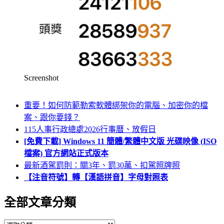
Screenshot
重要！如何防範勒索軟體綁架你的電腦、加密你的檔
案、跟你要錢？
115人事行政總處2026行事曆、放假日
[免費下載] Windows 11 簡體/繁體中文版 光碟映像 (ISO
檔案) 官方網站正式版本
最新酒駕罰則：關3年、罰30萬、扣駕照牌照
【注音符號】轉【漢語拼音】字母對照表
全部文章分類