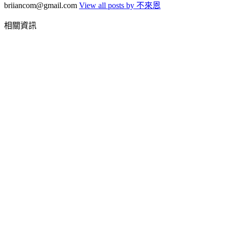
briiancom@gmail.com
View all posts by 不來恩
相關資訊