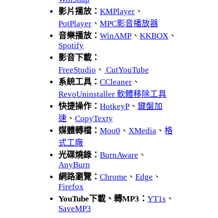
影片播放：
KMPlayer
、
PotPlayer
、
MPC影音播放器
音樂播放：
WinAMP
、
KKBOX
、
Spotify
影音下載：
FreeStudio
、
CutYouTube
系統工具：
CCleaner
、
RevoUninstaller 軟體移除工具
快捷操作：
HotkeyP
、
鍵盤加
速
、
CopyTexty
媒體轉檔：
Moo0
、
XMedia
、
格
式工廠
光碟燒錄：
BurnAware
、
AnyBurn
網路瀏覽：
Chrome
、
Edge
、
Firefox
YouTube下載、轉MP3：
YT1s
、
SaveMP3