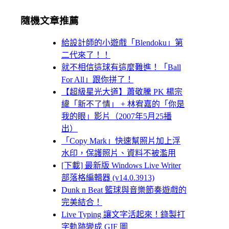
隨機文章推薦
給設計師的小遊戲「Blendoku」第
二代來了！！
就不相信這球有這麼難進！「Ball
For All」跟你拼了！
【超級星光大道】蕭敬騰 PK 楊宗
緯「新不了情」 + 林宥嘉的「你是
我的眼」影片（2007年5月25播
出）
「Copy Mark」快速幫照片加上浮
水印，保護照片、資料不被濫用
[下載] 最新版 Windows Live Writer
部落格編輯器 (v14.0.3913)
Dunk n Beat 籃球與音樂節奏遊戲的
完美結合！
Live Typing 讓文字活起來！錄製打
字軌跡變成 GIF 圖