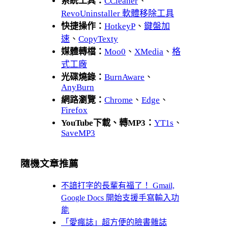
系統工具：
CCleaner
、
RevoUninstaller 軟體移除工具
快捷操作：
HotkeyP
、
鍵盤加
速
、
CopyTexty
媒體轉檔：
Moo0
、
XMedia
、
格
式工廠
光碟燒錄：
BurnAware
、
AnyBurn
網路瀏覽：
Chrome
、
Edge
、
Firefox
YouTube下載、轉MP3：
YT1s
、
SaveMP3
隨機文章推薦
不諳打字的長輩有福了！ Gmail,
Google Docs 開始支援手寫輸入功
能
「愛瘋誌」超方便的臉書雜誌