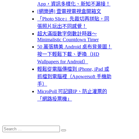
App，資訊多樣化、新知不漏接！
[網樂通] 壹電視電視盒開箱文
「Photo Slice」先裁切再拼貼，同
張照片玩出不同感覺！
超大滿版數字倒數計時器～
Minimalistic Countdown Timer
50 萬張精美 Android 桌布背景圖！
按一下輕鬆下載、更換（HD
Wallpapers for Android）
輕鬆從電腦傳檔到 iPhone, iPad 或
抓檔到電腦裡（Apowersoft 手機助
手）
MicroPoll 可記錄IP、防止灌票的
「網路投票機」
Search
Search
for: