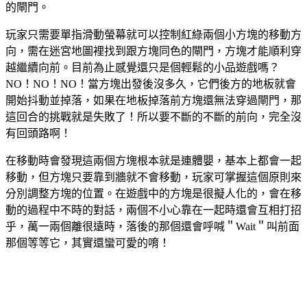
的閘門。
玩家只需要單指滑動螢幕就可以控制紅綠兩個小方塊的移動方
向，需在迷宮地圖裡找到跟方塊同色的閘門，方塊才能順利穿
越繼續向前。目前為止感覺還只是個輕鬆的小品遊戲嗎？
NO！NO！NO！當方塊出發後沒多久，它們後方的地板就會
開始抖動並掉落，如果在地板掉落前方塊還無法穿過閘門，那
這回合的挑戰就是失敗了！所以要不斷的不斷的前向，完全沒
有回頭路啊！
在移動時會發現這兩個方塊根本就是連體嬰，基本上都會一起
移動，但方塊只要靠到牆就不會移動，玩家可掌握這個原則來
分別調整方塊的位置。在遊戲中的方塊是很擬人化的，會在移
動的過程中不時的對話，兩個不小心靠在一起時還會互相打招
乎，萬一兩個離很遠時，落後的那個還會呼喊＂Wait＂叫前面
那個等等它，其實還蠻可愛的唷！