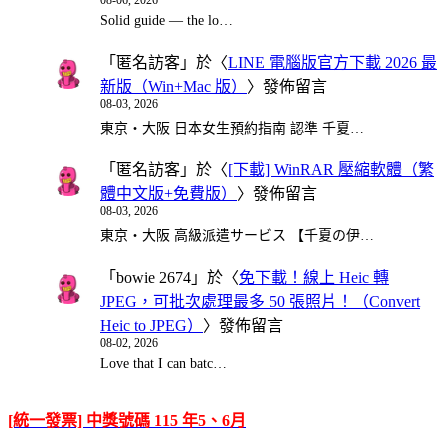
Solid guide — the lo…
「
匿名訪客
」於〈
LINE 電腦版官方下載 2026 最
新版（Win+Mac 版）
〉發佈留言
08-03, 2026
東京・大阪 日本女生預約指南 認準 千夏…
「
匿名訪客
」於〈
[下載] WinRAR 壓縮軟體（繁
體中文版+免費版）
〉發佈留言
08-03, 2026
東京・大阪 高級派遣サービス 【千夏の伊…
「
bowie 2674
」於〈
免下載！線上 Heic 轉
JPEG，可批次處理最多 50 張照片！（Convert
Heic to JPEG）
〉發佈留言
08-02, 2026
Love that I can batc…
[統一發票] 中獎號碼 115 年5、6月