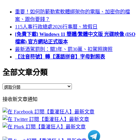
重要！如何防範勒索軟體綁架你的電腦、加密你的檔
案、跟你要錢？
115人事行政總處2026行事曆、放假日
[免費下載] Windows 11 簡體/繁體中文版 光碟映像 (ISO
檔案) 官方網站正式版本
最新酒駕罰則：關3年、罰30萬、扣駕照牌照
【注音符號】轉【漢語拼音】字母對照表
全部文章分類
全
部
接收新文章通知
文
章
分
類