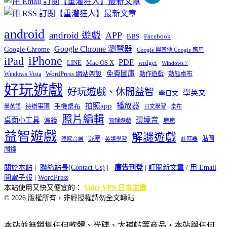
android
android 遊戲
APP
BBS
Facebook
Google Chrome 瀏覽器
Google Chrome
Google 與其他 Google 應用
iPhone
iPad
PDF
widget
LINE
Mac OS X
Windows 7
免費圖庫
Windows Vista
WordPress 網站架設
動作遊戲
動態桌布
好玩遊戲
好玩遊戲、休閒益智
學英文
學日文
播放器
拍照app
待辦事項
手機桌布
學英語
日文學習
桌布
照片編輯
桌面小工具
環境音
濾鏡
療癒
物理遊戲
益智遊戲
解謎遊戲
舒壓
貼圖
計時器
睡眠音樂
英語學習
鬧鐘
關於本站
|
聯絡站長(Contact Us)
|
廣告刊登
|
訂閱新文章
/
用 Email
閱電子報
|
WordPress
本站使用又快又便宜的：
Vultr VPS 日本主機
© 2026 版權所有，非經授權請勿全文轉貼
本站並無銷售任何軟體、光碟、大補帖等商品，本站與任何