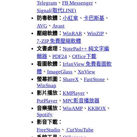
Telegram
、
FB Messenger
、
Signal(取代LINE)
防毒軟體：
小紅傘
、
卡巴斯基
、
AVG
、
Avast
壓縮軟體：
WinRAR
、
WinZIP
、
7-ZIP 免費壓縮軟體
文書處理：
NotePad++ 純文字編
輯器
、
PDF24
、
Office下載
看圖軟體：
IrfanView 免費看圖軟
體
、
ImageGlass
、
XnView
螢幕抓圖：
ShareX
、
FastStone
、
WinSnap
影片播放：
KMPlayer
、
PotPlayer
、
MPC影音播放器
音樂播放：
WinAMP
、
KKBOX
、
Spotify
影音下載：
FreeStudio
、
CutYouTube