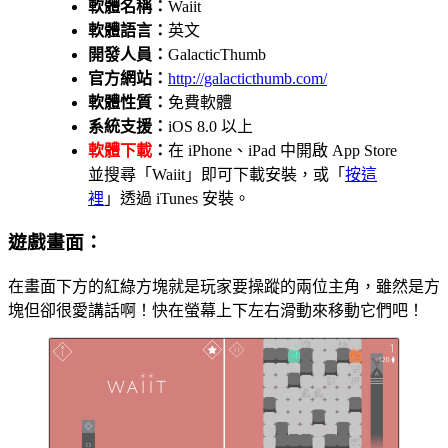
軟體名稱：
Waiit
軟體語言：
英文
開發人員：
GalacticThumb
官方網站：
http://galacticthumb.com/
軟體性質：
免費軟體
系統支援：
iOS 8.0 以上
軟體下載
：
在 iPhone、iPad 中開啟 App Store
並搜尋「Waiit」即可下載安裝，或「
按這
裡
」透過 iTunes 安裝。
遊戲畫面：
在畫面下方的紅綠方塊就是玩家要操蹤的兩位主角，雖然是方
塊但卻很愛講話啊！快在螢幕上下左右滑動來移動它們吧！