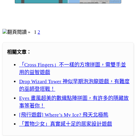
翻頁閱讀 »
1
2
相關文章：
「Cross Fingers」不一樣的方塊拼圖，需雙手並
用的益智遊戲
Drop Wizard Tower 神似早期泡泡龍遊戲，有難度
的巫師登塔戰！
Eyes 畫風超美的數織點陣拼圖，有許多的隱藏故
事等著你！
[飛行遊戲] Where’s My Ice? 飛天北極熊
「置物少女」真實感十足的居家設計遊戲