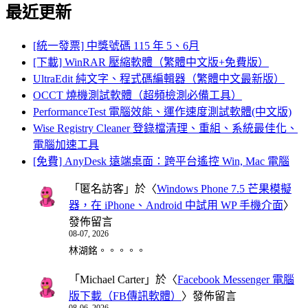
最近更新
[統一發票] 中獎號碼 115 年 5、6月
[下載] WinRAR 壓縮軟體（繁體中文版+免費版）
UltraEdit 純文字、程式碼編輯器（繁體中文最新版）
OCCT 燒機測試軟體（超頻檢測必備工具）
PerformanceTest 電腦效能、運作速度測試軟體(中文版)
Wise Registry Cleaner 登錄檔清理、重組、系統最佳化、
電腦加速工具
[免費] AnyDesk 遠端桌面：跨平台遙控 Win, Mac 電腦
「
匿名訪客
」於〈
Windows Phone 7.5 芒果模擬
器，在 iPhone、Android 中試用 WP 手機介面
〉
發佈留言
08-07, 2026
林湖銘。。。。。
「
Michael Carter
」於〈
Facebook Messenger 電腦
版下載（FB傳訊軟體）
〉發佈留言
08-06, 2026