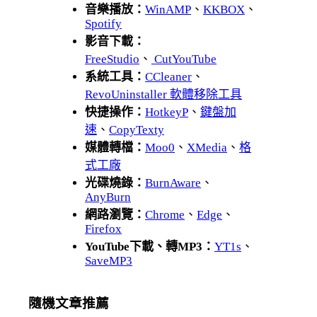
音樂播放：
WinAMP
、
KKBOX
、
Spotify
影音下載：
FreeStudio
、
CutYouTube
系統工具：
CCleaner
、
RevoUninstaller 軟體移除工具
快捷操作：
HotkeyP
、
鍵盤加
速
、
CopyTexty
媒體轉檔：
Moo0
、
XMedia
、
格
式工廠
光碟燒錄：
BurnAware
、
AnyBurn
網路瀏覽：
Chrome
、
Edge
、
Firefox
YouTube下載、轉MP3：
YT1s
、
SaveMP3
隨機文章推薦