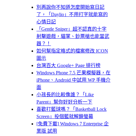
別再說你不知道怎麼開始寫日記
了，「Daylio」不用打字就能寫的
心情日記
「Gentle Sniper」超不認真的十字
射擊遊戲，貓掌、鈔票槍也能當武
器？！
如何幫指定格式的檔案修改 ICON
圖示
台灣百大 Google+ Page 排行榜
Windows Phone 7.5 芒果模擬器，在
iPhone、Android 中試用 WP 手機介
面
小孩長的比較像誰？「Like
Parent」幫你好好分析一下
喜歡打籃球嗎？「Basketball Lock
Screen」投個籃就解鎖螢幕
[免費下載] Windows 7 Enterprise 企
業版 試用