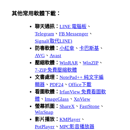
其他常用軟體下載：
聊天通訊：
LINE 電腦板
、
Telegram
、
FB Messenger
、
Signal(取代LINE)
防毒軟體：
小紅傘
、
卡巴斯基
、
AVG
、
Avast
壓縮軟體：
WinRAR
、
WinZIP
、
7-ZIP 免費壓縮軟體
文書處理：
NotePad++ 純文字編
輯器
、
PDF24
、
Office下載
看圖軟體：
IrfanView 免費看圖軟
體
、
ImageGlass
、
XnView
螢幕抓圖：
ShareX
、
FastStone
、
WinSnap
影片播放：
KMPlayer
、
PotPlayer
、
MPC影音播放器