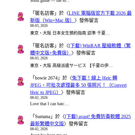
Solid guide — the lo…
「
匿名訪客
」於〈
LINE 電腦版官方下載 2026 最
新版（Win+Mac 版）
〉發佈留言
08-03, 2026
東京・大阪 日本女生預約指南 認準 千夏…
「
匿名訪客
」於〈
[下載] WinRAR 壓縮軟體（繁
體中文版+免費版）
〉發佈留言
08-03, 2026
東京・大阪 高級派遣サービス 【千夏の伊…
「
bowie 2674
」於〈
免下載！線上 Heic 轉
JPEG，可批次處理最多 50 張照片！（Convert
Heic to JPEG）
〉發佈留言
08-02, 2026
Love that I can batc…
「
Sumana
」於〈
[下載] avast! 免費防毒軟體 2025
最新繁體中文版
〉發佈留言
08-02, 2026