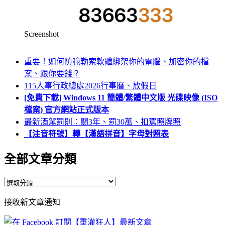
Screenshot
重要！如何防範勒索軟體綁架你的電腦、加密你的檔
案、跟你要錢？
115人事行政總處2026行事曆、放假日
[免費下載] Windows 11 簡體/繁體中文版 光碟映像 (ISO
檔案) 官方網站正式版本
最新酒駕罰則：關3年、罰30萬、扣駕照牌照
【注音符號】轉【漢語拼音】字母對照表
全部文章分類
全
部
接收新文章通知
文
章