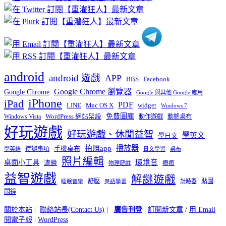
分
類
android
android 遊戲
APP
BBS
Facebook
Google Chrome 瀏覽器
Google Chrome
Google 與其他 Google 應用
iPhone
iPad
PDF
widget
LINE
Mac OS X
Windows 7
免費圖庫
Windows Vista
WordPress 網站架設
動作遊戲
動態桌布
好玩遊戲
好玩遊戲、休閒益智
學英文
學日文
播放器
拍照app
待辦事項
手機桌布
學英語
日文學習
桌布
照片編輯
桌面小工具
環境音
濾鏡
療癒
物理遊戲
益智遊戲
解謎遊戲
舒壓
貼圖
計時器
睡眠音樂
英語學習
鬧鐘
關於本站
|
聯絡站長(Contact Us)
|
廣告刊登
|
訂閱新文章
/
用 Email
閱電子報
|
WordPress