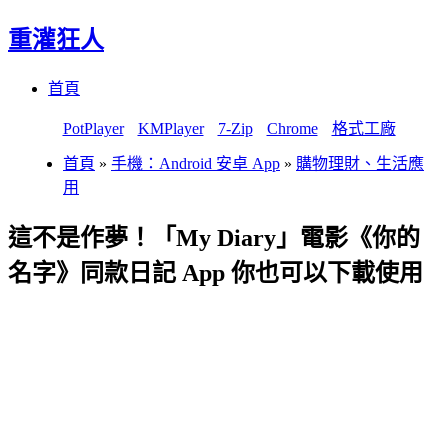
重灌狂人
Menu
Skip
首頁
to
content
PotPlayer
KMPlayer
7-Zip
Chrome
格式工廠
首頁
»
手機：Android 安卓 App
»
購物理財、生活應
用
這不是作夢！「My Diary」電影《你的
名字》同款日記 App 你也可以下載使用