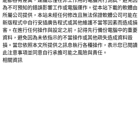
能都各有差異，建議您僅在非工作用的電腦先行測試，避免因
為不可預知的錯誤影響工作或電腦運作。從本站下載的軟體由
所屬公司提供，本站未經任何修改且無法保證軟體公司可能在
新版程式中自行安插廣告程式或其他維護不當等因素而造成損
害。在進行任何操作與設定之前，記得先行備份電腦中的重要
資料，避免因為未依指示的不當操作或其他疏失造成資料毀
損。當您依照本文所提供之訊息執行各種操作，表示您已閱讀
此注意事項並同意自行承擔可能之風險與責任。
相關資訊