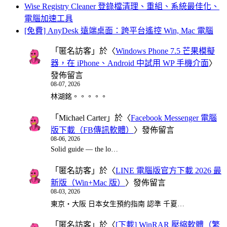
Wise Registry Cleaner 登錄檔清理、重組、系統最佳化、
電腦加速工具
[免費] AnyDesk 遠端桌面：跨平台遙控 Win, Mac 電腦
「
匿名訪客
」於〈
Windows Phone 7.5 芒果模擬
器，在 iPhone、Android 中試用 WP 手機介面
〉
發佈留言
08-07, 2026
林湖銘。。。。。
「
Michael Carter
」於〈
Facebook Messenger 電腦
版下載（FB傳訊軟體）
〉發佈留言
08-06, 2026
Solid guide — the lo…
「
匿名訪客
」於〈
LINE 電腦版官方下載 2026 最
新版（Win+Mac 版）
〉發佈留言
08-03, 2026
東京・大阪 日本女生預約指南 認準 千夏…
「
匿名訪客
」於〈
[下載] WinRAR 壓縮軟體（繁