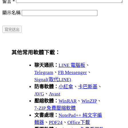
留言
*
顯示名稱
其他常用軟體下載：
聊天通訊：
LINE 電腦板
、
Telegram
、
FB Messenger
、
Signal(取代LINE)
防毒軟體：
小紅傘
、
卡巴斯基
、
AVG
、
Avast
壓縮軟體：
WinRAR
、
WinZIP
、
7-ZIP 免費壓縮軟體
文書處理：
NotePad++ 純文字編
輯器
、
PDF24
、
Office下載