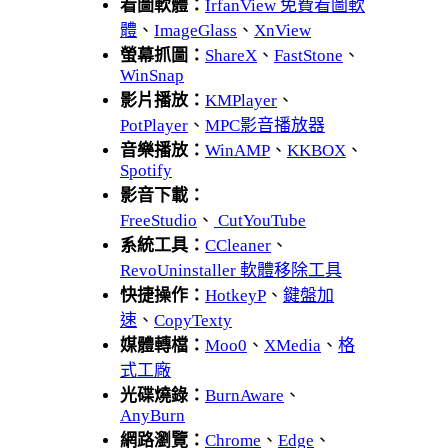
看圖軟體：
IrfanView 免費看圖軟
體
、
ImageGlass
、
XnView
螢幕抓圖：
ShareX
、
FastStone
、
WinSnap
影片播放：
KMPlayer
、
PotPlayer
、
MPC影音播放器
音樂播放：
WinAMP
、
KKBOX
、
Spotify
影音下載：
FreeStudio
、
CutYouTube
系統工具：
CCleaner
、
RevoUninstaller 軟體移除工具
快捷操作：
HotkeyP
、
鍵盤加
速
、
CopyTexty
媒體轉檔：
Moo0
、
XMedia
、
格
式工廠
光碟燒錄：
BurnAware
、
AnyBurn
網路瀏覽：
Chrome
、
Edge
、