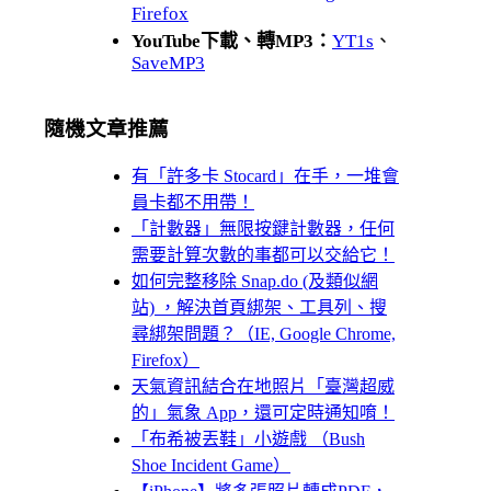
Firefox
YouTube下載、轉MP3：
YT1s
、
SaveMP3
隨機文章推薦
有「許多卡 Stocard」在手，一堆會
員卡都不用帶！
「計數器」無限按鍵計數器，任何
需要計算次數的事都可以交給它！
如何完整移除 Snap.do (及類似網
站) ，解決首頁綁架、工具列、搜
尋綁架問題？（IE, Google Chrome,
Firefox）
天氣資訊結合在地照片「臺灣超威
的」氣象 App，還可定時通知唷！
「布希被丟鞋」小遊戲 （Bush
Shoe Incident Game）