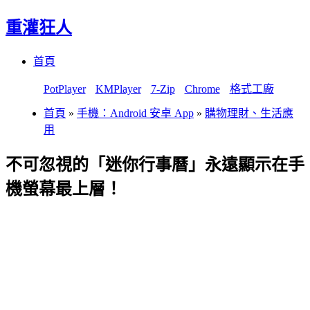
重灌狂人
Menu
Skip
首頁
to
content
PotPlayer
KMPlayer
7-Zip
Chrome
格式工廠
首頁
»
手機：Android 安卓 App
»
購物理財、生活應
用
不可忽視的「迷你行事曆」永遠顯示在手
機螢幕最上層！