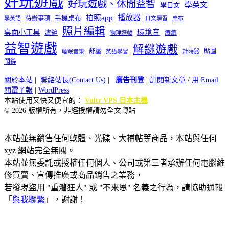
好玩遊戲
好玩遊戲、休閒益智
學英文
學日文
播放器
拍照app
待辦事項
手機桌布
學英語
日文學習
桌布
照片編輯
桌面小工具
環境音
濾鏡
療癒
物理遊戲
益智遊戲
解謎遊戲
舒壓
貼圖
計時器
睡眠音樂
英語學習
鬧鐘
關於本站
|
聯絡站長(Contact Us)
|
廣告刊登
|
訂閱新文章
/
用 Email
閱電子報
|
WordPress
本站使用又快又便宜的：
Vultr VPS 日本主機
© 2026 版權所有，非經授權請勿全文轉貼
本站並無銷售任何軟體、光碟、大補帖等商品，本站與任何
xyz 網站完全無關。
本站並無委託或授權任何個人、公司或第三者承辦任何電腦維
修買賣、宣傳推廣或商品銷售之業務，
若發現盜用 "重灌狂人" 或 "不來恩" 名義之行為，請協助通報
「
與我聯繫
」，謝謝！