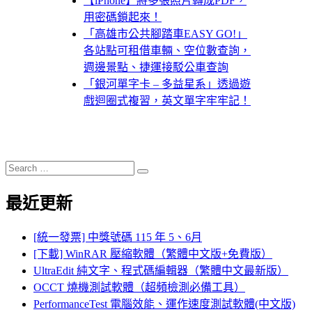
【iPhone】將多張照片轉成PDF，
用密碼鎖起來！
「高雄市公共腳踏車EASY GO!」
各站點可租借車輛、空位數查詢，
週邊景點、捷運接駁公車查詢
「銀河單字卡 – 多益星系」透過遊
戲迴圈式複習，英文單字牢牢記！
Search
Search
for:
最近更新
[統一發票] 中獎號碼 115 年 5、6月
[下載] WinRAR 壓縮軟體（繁體中文版+免費版）
UltraEdit 純文字、程式碼編輯器（繁體中文最新版）
OCCT 燒機測試軟體（超頻檢測必備工具）
PerformanceTest 電腦效能、運作速度測試軟體(中文版)