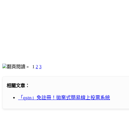
翻頁閱讀 »
1
2
3
相關文章：
「qstn」免註冊！拋棄式簡易線上投票系統