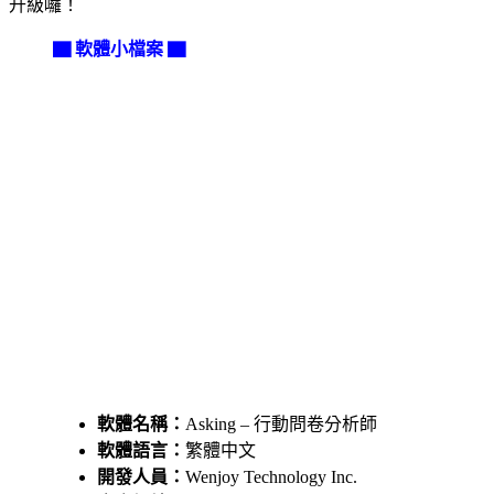
升級囉！
▇ 軟體小檔案 ▇
軟體名稱：
Asking – 行動問卷分析師
軟體語言：
繁體中文
開發人員：
Wenjoy Technology Inc.