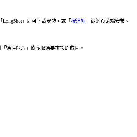
搜尋「LongShot」即可下載安裝，或「
按這裡
」從網頁遠端安裝。
到「選擇圖片」依序取選要拼接的截圖。