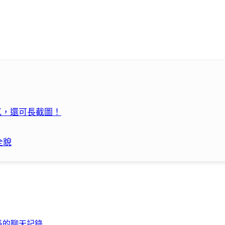
賽克，還可長截圖！
全貌
長的聊天記錄