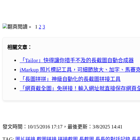
翻頁閱讀 »
1
2
3
相關文章：
「Tailor」快得讓你措手不及的長截圖自動合成器
iMarkup 照片標記工具，可細節放大、加字、馬
「長圖拼拼」神級自動化的長截圖拼接工具
「網頁截全圖」免拼接！輸入網址就直接保存網頁
發文時間：10/15/2016 17:17，最後更新：3/8/2025 14:41
TAG:
圖片拼接
截圖拼接
拼接截圖
長截圖
長長的對話記錄
長