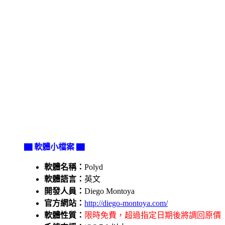
▇ 軟體小檔案 ▇
軟體名稱：
Polyd
軟體語言：
英文
開發人員：
Diego Montoya
官方網站：
http://diego-montoya.com/
軟體性質：
限時免費，超過指定日期後將調回原價