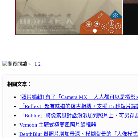
翻頁閱讀 »
1
2
相關文章：
[照片編輯] 有了「Camera MX 」人人都可以是攝影大師（i
「Reflex」超有味道的復古相機，支援 15 秒短片錄
「Bubble」將像素風對話泡泡加到照片上，可另
Vemoon 主題式極簡風照片編輯器
DepthBlur 幫照片增加景深、模糊背景的「人像模