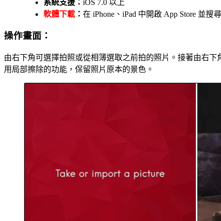
系統支援：
iOS 7.0 以上
軟體下載
：
在 iPhone、iPad 中開啟 App Stor
操作畫面：
由右下角可選擇拍照或從相簿選取之前拍的照片。接著由右下
用局部擦除的功能，保留照片原本的景色。