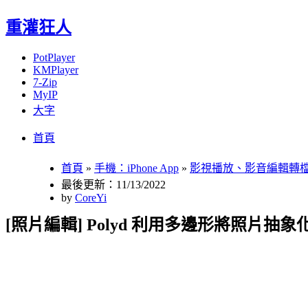
重灌狂人
PotPlayer
KMPlayer
7-Zip
MyIP
大字
Menu
Skip
首頁
to
content
首頁
»
手機：iPhone App
»
影視播放、影音編輯轉
最後更新：11/13/2022
by
CoreYi
[照片編輯] Polyd 利用多邊形將照片抽象