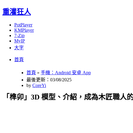
重灌狂人
PotPlayer
KMPlayer
7-Zip
MyIP
大字
Menu
Skip
首頁
to
content
首頁
»
手機：Android 安卓 App
最後更新：03/08/2025
by
CoreYi
「榫卯」3D 模型、介紹，成為木匠職人