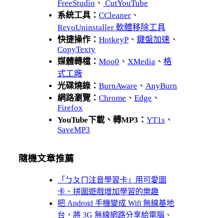
FreeStudio
、
CutYouTube
系統工具：
CCleaner
、
RevoUninstaller 軟體移除工具
快捷操作：
HotkeyP
、
鍵盤加速
、
CopyTexty
媒體轉檔：
Moo0
、
XMedia
、
格
式工廠
光碟燒錄：
BurnAware
、
AnyBurn
網路瀏覽：
Chrome
、
Edge
、
Firefox
YouTube下載、轉MP3：
YT1s
、
SaveMP3
隨機文章推薦
「ㄅㄆㄇ注音學習卡」用可愛圖
卡、拼圖遊戲增加學習的樂趣
把 Android 手機變成 Wifi 無線基地
台，將 3G 無線網路分享給電腦、