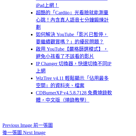
iPad上網！
超酷的「Cardiio」光看臉就能測量
心跳！內含真人語音七分鐘鍛煉計
劃
如何解決 YouTube「影片已暫停，
要繼續觀賞嗎？」的擾民問題？
啟用 YouTube【嚴格篩選模式】，
避免小孩看了不該看的影片
IP Changer 切換器，快速切換不同IP
上網
WizTree v4.11 輕鬆顯示「佔用最多
空間」的資料夾、檔案
CDBurnerXP v4.5.8.7128 免費燒錄軟
體，中文版（燒錄教學）
Previous Image 前一張圖
後一張圖 Next Image