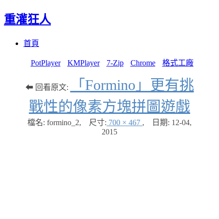
重灌狂人
Menu
Skip
首頁
to
content
PotPlayer
KMPlayer
7-Zip
Chrome
格式工廠
「Formino」更有挑
⬅ 回看原文:
戰性的像素方塊拼圖遊戲
檔名: formino_2
,
尺寸:
700 × 467
,
日期:
12-04,
2015