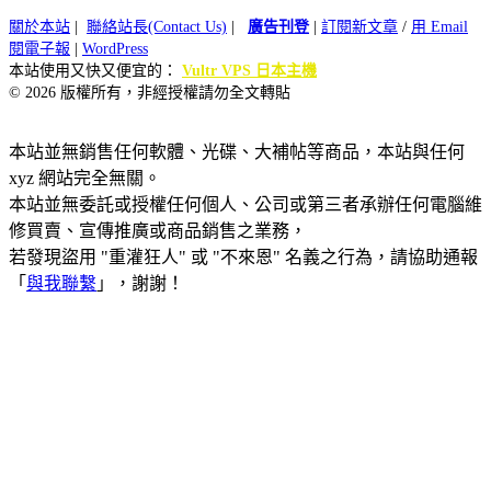
關於本站
|
聯絡站長(Contact Us)
|
廣告刊登
|
訂閱新文章
/
用 Email
閱電子報
|
WordPress
本站使用又快又便宜的：
Vultr VPS 日本主機
© 2026 版權所有，非經授權請勿全文轉貼
本站並無銷售任何軟體、光碟、大補帖等商品，本站與任何
xyz 網站完全無關。
本站並無委託或授權任何個人、公司或第三者承辦任何電腦維
修買賣、宣傳推廣或商品銷售之業務，
若發現盜用 "重灌狂人" 或 "不來恩" 名義之行為，請協助通報
「
與我聯繫
」，謝謝！