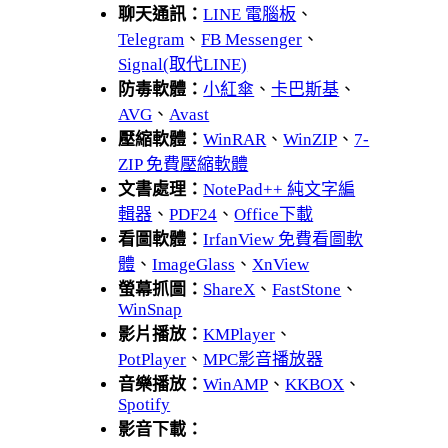
聊天通訊：
LINE 電腦板
、
Telegram
、
FB Messenger
、
Signal(取代LINE)
防毒軟體：
小紅傘
、
卡巴斯基
、
AVG
、
Avast
壓縮軟體：
WinRAR
、
WinZIP
、
7-
ZIP 免費壓縮軟體
文書處理：
NotePad++ 純文字編
輯器
、
PDF24
、
Office下載
看圖軟體：
IrfanView 免費看圖軟
體
、
ImageGlass
、
XnView
螢幕抓圖：
ShareX
、
FastStone
、
WinSnap
影片播放：
KMPlayer
、
PotPlayer
、
MPC影音播放器
音樂播放：
WinAMP
、
KKBOX
、
Spotify
影音下載：