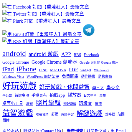
章
分
類
android
android 遊戲
APP
BBS
Facebook
Google Chrome 瀏覽器
Google Chrome
Google 與其他 Google 應用
iPhone
iPad
PDF
widget
LINE
Mac OS X
Windows 7
免費圖庫
Windows Vista
WordPress 網站架設
動作遊戲
動態桌布
好玩遊戲
好玩遊戲、休閒益智
學英文
學日文
播放器
拍照app
待辦事項
手機桌布
學英語
日文學習
桌布
照片編輯
桌面小工具
環境音
濾鏡
療癒
物理遊戲
益智遊戲
解謎遊戲
舒壓
貼圖
計時器
睡眠音樂
英語學習
鬧鐘
關於本站
|
聯絡站長(Contact Us)
|
廣告刊登
|
訂閱新文章
/
用 Email