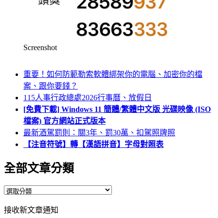
Screenshot
重要！如何防範勒索軟體綁架你的電腦、加密你的檔
案、跟你要錢？
115人事行政總處2026行事曆、放假日
[免費下載] Windows 11 簡體/繁體中文版 光碟映像 (ISO
檔案) 官方網站正式版本
最新酒駕罰則：關3年、罰30萬、扣駕照牌照
【注音符號】轉【漢語拼音】字母對照表
全部文章分類
全
部
接收新文章通知
文