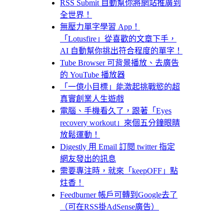
RSS Submit 自動幫你將網站推廣到
全世界！
無壓力單字學習 App！
「Lotusfire」從喜歡的文章下手，
AI 自動幫你挑出符合程度的單字！
Tube Browser 可背景播放、去廣告
的 YouTube 播放器
「一億小目標」能激起挑戰慾的超
真實創業人生遊戲
電腦、手機看久了，跟著「Eyes
recovery workout」來個五分鐘眼睛
放鬆運動！
Digestly 用 Email 訂閱 twitter 指定
網友發出的訊息
需要專注時，就來「keepOFF」點
炷香！
Feedburner 帳戶可轉到Google去了
（可在RSS掛AdSense廣告）