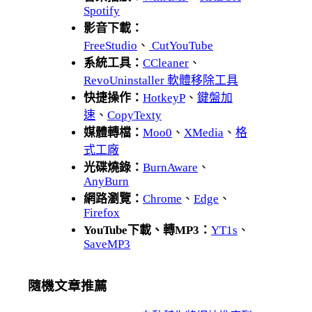
Spotify
影音下載：
FreeStudio
、
CutYouTube
系統工具：
CCleaner
、
RevoUninstaller 軟體移除工具
快捷操作：
HotkeyP
、
鍵盤加
速
、
CopyTexty
媒體轉檔：
Moo0
、
XMedia
、
格
式工廠
光碟燒錄：
BurnAware
、
AnyBurn
網路瀏覽：
Chrome
、
Edge
、
Firefox
YouTube下載、轉MP3：
YT1s
、
SaveMP3
隨機文章推薦