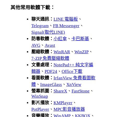
其他常用軟體下載：
聊天通訊：
LINE 電腦板
、
Telegram
、
FB Messenger
、
Signal(取代LINE)
防毒軟體：
小紅傘
、
卡巴斯基
、
AVG
、
Avast
壓縮軟體：
WinRAR
、
WinZIP
、
7-ZIP 免費壓縮軟體
文書處理：
NotePad++ 純文字編
輯器
、
PDF24
、
Office下載
看圖軟體：
IrfanView 免費看圖軟
體
、
ImageGlass
、
XnView
螢幕抓圖：
ShareX
、
FastStone
、
WinSnap
影片播放：
KMPlayer
、
PotPlayer
、
MPC影音播放器
音樂播放：
WinAMP
、
KKBOX
、