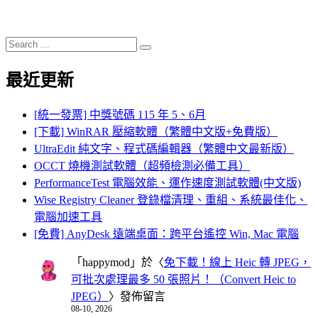
Search
Search
for:
最近更新
[統一發票] 中獎號碼 115 年 5、6月
[下載] WinRAR 壓縮軟體（繁體中文版+免費版）
UltraEdit 純文字、程式碼編輯器（繁體中文最新版）
OCCT 燒機測試軟體（超頻檢測必備工具）
PerformanceTest 電腦效能、運作速度測試軟體(中文版)
Wise Registry Cleaner 登錄檔清理、重組、系統最佳化、
電腦加速工具
[免費] AnyDesk 遠端桌面：跨平台遙控 Win, Mac 電腦
「
happymod
」於〈
免下載！線上 Heic 轉 JPEG，
可批次處理最多 50 張照片！（Convert Heic to
JPEG）
〉發佈留言
08-10, 2026