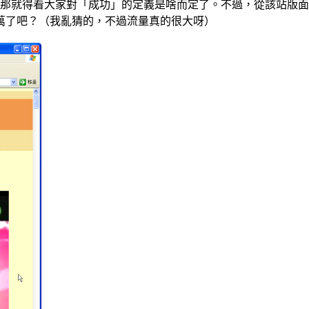
那就得看大家對「成功」的定義是啥而定了。不過，從該站版面上到處掛滿了Go
萬了吧？（我亂猜的，不過流量真的很大呀）