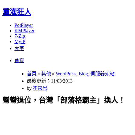
重灌狂人
PotPlayer
KMPlayer
7-Zip
MyIP
大字
Menu
Skip
首頁
to
content
首頁
»
其他
»
WordPress, Blog, 伺服器架站
最後更新：11/03/2013
by
不來恩
彎彎退位，台灣「部落格霸主」換人！