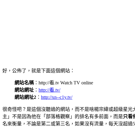
好，公佈了，就是下面這個網站：
網站名稱
：http://看.tv Watch TV online
網站網址
：
http://看.tv/
網站網址2
：
http://xn--c1y.tv/
很奇怪吧？是這個沒聽過的網站，而不是啥楊宗緯或超級星光
主」不是因為他在「部落格觀察」的排名有多前面，而是
只看他
名來衡量，不論是第二或第三名，如果沒有流量，每天沒超過5