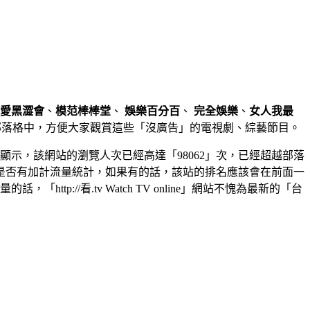
愛黑澀會
、
模范棒棒堂
、
娛樂百分百
、
完全娛樂
、
女人我最
個部落格中，方便大家觀賞這些「沒廣告」的電視劇、綜藝節目。
統計資料顯示，該網站的瀏覽人次已經高達「98062」次，已經超越部落
名是否有加計流量統計，如果有的話，該站的排名應該會在前面一
p://看.tv Watch TV online」網站不愧為最新的「台