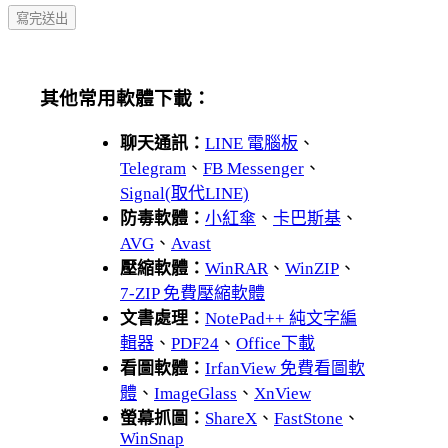
其他常用軟體下載：
聊天通訊：
LINE 電腦板
、
Telegram
、
FB Messenger
、
Signal(取代LINE)
防毒軟體：
小紅傘
、
卡巴斯基
、
AVG
、
Avast
壓縮軟體：
WinRAR
、
WinZIP
、
7-ZIP 免費壓縮軟體
文書處理：
NotePad++ 純文字編
輯器
、
PDF24
、
Office下載
看圖軟體：
IrfanView 免費看圖軟
體
、
ImageGlass
、
XnView
螢幕抓圖：
ShareX
、
FastStone
、
WinSnap