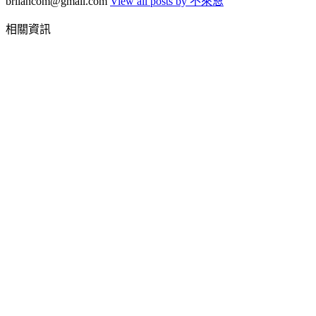
briiancom@gmail.com
View all posts by 不來恩
相關資訊