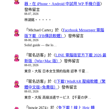
器，在 iPhone、Android 中試用 WP 手機介面
〉
發佈留言
08-07, 2026
林湖銘。。。。。
「
Michael Carter
」於〈
Facebook Messenger 電腦
版下載（FB傳訊軟體）
〉發佈留言
08-06, 2026
Solid guide — the lo…
「
匿名訪客
」於〈
LINE 電腦版官方下載 2026 最
新版（Win+Mac 版）
〉發佈留言
08-03, 2026
東京・大阪 日本女生預約指南 認準 千夏…
「
匿名訪客
」於〈
[下載] WinRAR 壓縮軟體（繁
體中文版+免費版）
〉發佈留言
08-03, 2026
東京・大阪 高級派遣サービス 【千夏の伊…
「
bowie 2674
」於〈
免下載！線上 Heic 轉