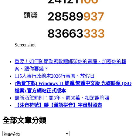
Screenshot
重要！如何防範勒索軟體綁架你的電腦、加密你的檔
案、跟你要錢？
115人事行政總處2026行事曆、放假日
[免費下載] Windows 11 簡體/繁體中文版 光碟映像 (ISO
檔案) 官方網站正式版本
最新酒駕罰則：關3年、罰30萬、扣駕照牌照
【注音符號】轉【漢語拼音】字母對照表
全部文章分類
全