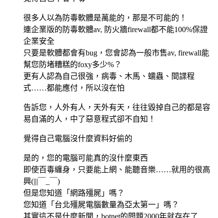
很多人以為防毒軟體是萬能的，那是不可能的！
連企業版的防毒軟體av, 防火牆firewall都不能100%保證
企業安全
只要是軟體都會有bug，您會認為一般市售av, firewall能
幫您防堵糟糕的foxy多少%？
更有人認為自己很強，病毒、木馬、蠕蟲、間諜程
式……都能應付，所以沒在怕
告訴您，人外有人，天外有天，往往毀掉自己的都是容
易自滿的人，中了惡意程式卻不自知！
覺得自己電腦沒什麼資料好偷的
是的，您的電腦可能真的沒什麼東西
即使百毒纏身，只要能上網、能聽音樂……就用的很高
興(|||￣_￣)
但是您知道「網路殭屍」嗎？
您知道「台北殭屍電腦數量為亞太第一」嗎？
其實這不是什麼新聞，botnet的問題2000年就存在了