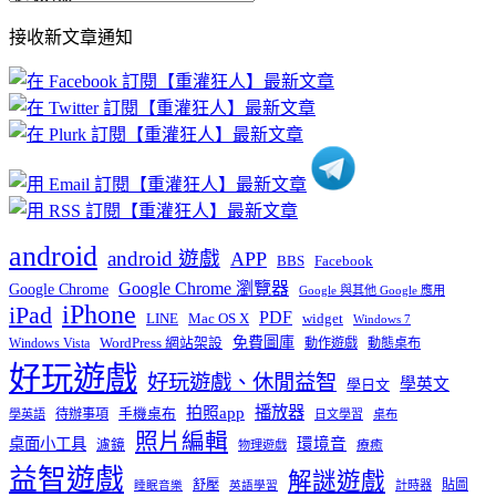
部
接收新文章通知
文
章
分
類
android
android 遊戲
APP
BBS
Facebook
Google Chrome 瀏覽器
Google Chrome
Google 與其他 Google 應用
iPhone
iPad
PDF
widget
LINE
Mac OS X
Windows 7
免費圖庫
Windows Vista
WordPress 網站架設
動作遊戲
動態桌布
好玩遊戲
好玩遊戲、休閒益智
學英文
學日文
播放器
拍照app
待辦事項
手機桌布
學英語
日文學習
桌布
照片編輯
桌面小工具
環境音
濾鏡
療癒
物理遊戲
益智遊戲
解謎遊戲
舒壓
貼圖
計時器
睡眠音樂
英語學習