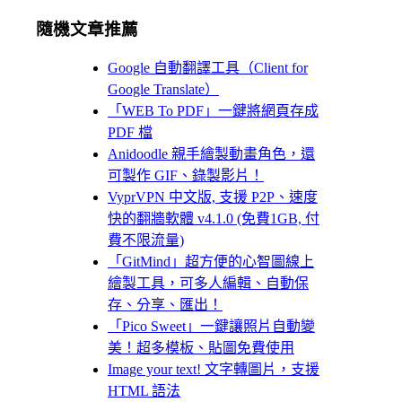
隨機文章推薦
Google 自動翻譯工具（Client for
Google Translate）
「WEB To PDF」一鍵將網頁存成
PDF 檔
Anidoodle 親手繪製動畫角色，還
可製作 GIF、錄製影片！
VyprVPN 中文版, 支援 P2P、速度
快的翻牆軟體 v4.1.0 (免費1GB, 付
費不限流量)
「GitMind」超方便的心智圖線上
繪製工具，可多人編輯、自動保
存、分享、匯出！
「Pico Sweet」一鍵讓照片自動變
美！超多模板、貼圖免費使用
Image your text! 文字轉圖片，支援
HTML 語法