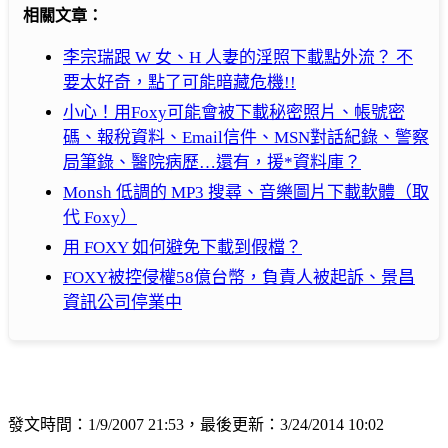
相關文章：
李宗瑞跟 W 女、H 人妻的淫照下載點外流？ 不
要太好奇，點了可能暗藏危機!!
小心！用Foxy可能會被下載秘密照片、帳號密
碼、報稅資料、Email信件、MSN對話紀錄、警察
局筆錄、醫院病歷…還有，援*資料庫？
Monsh 低調的 MP3 搜尋、音樂圖片下載軟體（取
代 Foxy）
用 FOXY 如何避免下載到假檔？
FOXY被控侵權58億台幣，負責人被起訴、景昌
資訊公司停業中
發文時間：1/9/2007 21:53，最後更新：3/24/2014 10:02