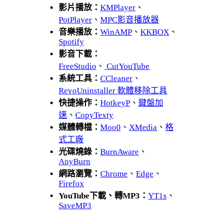
影片播放：
KMPlayer
、
PotPlayer
、
MPC影音播放器
音樂播放：
WinAMP
、
KKBOX
、
Spotify
影音下載：
FreeStudio
、
CutYouTube
系統工具：
CCleaner
、
RevoUninstaller 軟體移除工具
快捷操作：
HotkeyP
、
鍵盤加
速
、
CopyTexty
媒體轉檔：
Moo0
、
XMedia
、
格
式工廠
光碟燒錄：
BurnAware
、
AnyBurn
網路瀏覽：
Chrome
、
Edge
、
Firefox
YouTube下載、轉MP3：
YT1s
、
SaveMP3