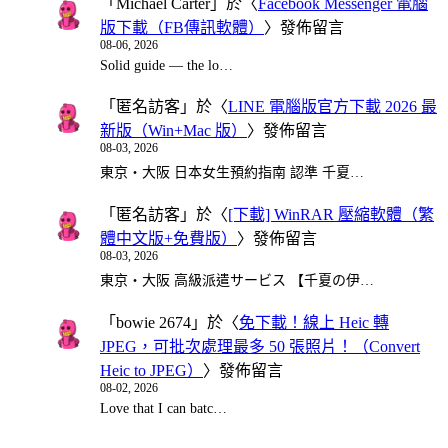
「
Michael Carter
」於〈
Facebook Messenger 電腦
版下載（FB傳訊軟體）
〉發佈留言
08-06, 2026
Solid guide — the lo…
「
匿名訪客
」於〈
LINE 電腦版官方下載 2026 最
新版（Win+Mac 版）
〉發佈留言
08-03, 2026
東京・大阪 日本女生預約指南 認準 千夏…
「
匿名訪客
」於〈
[下載] WinRAR 壓縮軟體（繁
體中文版+免費版）
〉發佈留言
08-03, 2026
東京・大阪 高級派遣サービス 【千夏の伊…
「
bowie 2674
」於〈
免下載！線上 Heic 轉
JPEG，可批次處理最多 50 張照片！（Convert
Heic to JPEG）
〉發佈留言
08-02, 2026
Love that I can batc…