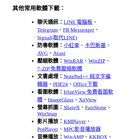
其他常用軟體下載：
聊天通訊：
LINE 電腦板
、
Telegram
、
FB Messenger
、
Signal(取代LINE)
防毒軟體：
小紅傘
、
卡巴斯基
、
AVG
、
Avast
壓縮軟體：
WinRAR
、
WinZIP
、
7-ZIP 免費壓縮軟體
文書處理：
NotePad++ 純文字編
輯器
、
PDF24
、
Office下載
看圖軟體：
IrfanView 免費看圖軟
體
、
ImageGlass
、
XnView
螢幕抓圖：
ShareX
、
FastStone
、
WinSnap
影片播放：
KMPlayer
、
PotPlayer
、
MPC影音播放器
音樂播放：
WinAMP
、
KKBOX
、