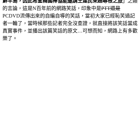
鮮半島，因此希望韓國棒協能邀請王建民來趟尋根之旅
」之類
的言論，這是N百年前的網路笑話，印象中是
PTT還是
PCDVD流傳出來的自編自導的笑話，當初大家已經恥笑過記
者一輪了，當時候那些記者完全沒查證，就直接將該笑話當成
真實事件，並播出該篇笑話的原文…可想而知，網路上有多歡
樂了。