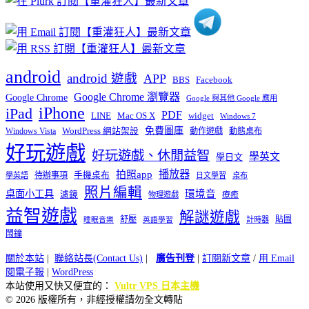
android
android 遊戲
APP
BBS
Facebook
Google Chrome 瀏覽器
Google Chrome
Google 與其他 Google 應用
iPhone
iPad
PDF
widget
LINE
Mac OS X
Windows 7
免費圖庫
Windows Vista
WordPress 網站架設
動作遊戲
動態桌布
好玩遊戲
好玩遊戲、休閒益智
學英文
學日文
播放器
拍照app
待辦事項
手機桌布
學英語
日文學習
桌布
照片編輯
桌面小工具
環境音
濾鏡
療癒
物理遊戲
益智遊戲
解謎遊戲
舒壓
貼圖
計時器
睡眠音樂
英語學習
鬧鐘
關於本站
|
聯絡站長(Contact Us)
|
廣告刊登
|
訂閱新文章
/
用 Email
閱電子報
|
WordPress
本站使用又快又便宜的：
Vultr VPS 日本主機
© 2026 版權所有，非經授權請勿全文轉貼