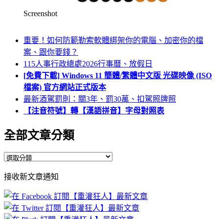
Screenshot
重要！如何防範勒索軟體綁架你的電腦、加密你的檔
案、跟你要錢？
115人事行政總處2026行事曆、放假日
[免費下載] Windows 11 簡體/繁體中文版 光碟映像 (ISO
檔案) 官方網站正式版本
最新酒駕罰則：關3年、罰30萬、扣駕照牌照
【注音符號】轉【漢語拼音】字母對照表
全部文章分類
全
部
接收新文章通知
文
章
分
類