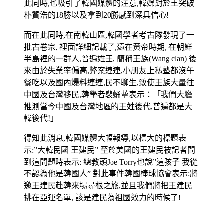
此同時,也吸引了韓國媒體的注意,韓媒對於王突破
朴贊浩的18勝以及拿到20勝感到深具信心!
而在此同時,在南韓山區,韓國學者考古隊發現了一
批古卷宗, 裡面詳細記載了,遠在黃帝時期, 在朝鮮
半島裡的一群人,普遍姓王, 簡稱王族(Wang clan) 後
來由於失業率偏高,弊案連連,小朋友上私塾都沒午
餐吃以及國內爆料連連,民不聊生,致使王族大量往
中國及台灣移民,韓學者裴蛹蕈表示：「我們大膽
推測當今中國及台灣地區的王姓後代,普遍都是大
韓後代!」
得知此消息,韓國媒體大幅報導,以標大的標題表
示:”大韓民國 王建民” 至於美國的王建民被記者問
到這問題時表示: 總教頭Joe Torry也說”這孩子 我從
不認為他是韓國人” 對此事件韓國棒球協會表示:將
邀王建民赴韓來場尋根之旅,並且我們將把王建民
排在亞運名單, 該是建民為祖國效力的時候了!