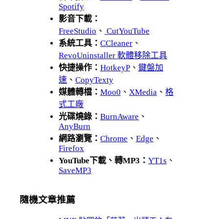
Spotify
影音下載：
FreeStudio
、
CutYouTube
系統工具：
CCleaner
、
RevoUninstaller 軟體移除工具
快捷操作：
HotkeyP
、
鍵盤加
速
、
CopyTexty
媒體轉檔：
Moo0
、
XMedia
、
格
式工廠
光碟燒錄：
BurnAware
、
AnyBurn
網路瀏覽：
Chrome
、
Edge
、
Firefox
YouTube下載、轉MP3：
YT1s
、
SaveMP3
隨機文章推薦