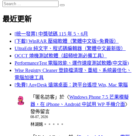
Search
Search
for:
最近更新
[統一發票] 中獎號碼 115 年 5、6月
[下載] WinRAR 壓縮軟體（繁體中文版+免費版）
UltraEdit 純文字、程式碼編輯器（繁體中文最新版）
OCCT 燒機測試軟體（超頻檢測必備工具）
PerformanceTest 電腦效能、運作速度測試軟體(中文版)
Wise Registry Cleaner 登錄檔清理、重組、系統最佳化、
電腦加速工具
[免費] AnyDesk 遠端桌面：跨平台遙控 Win, Mac 電腦
「
匿名訪客
」於〈
Windows Phone 7.5 芒果模擬
器，在 iPhone、Android 中試用 WP 手機介面
〉
發佈留言
08-07, 2026
林湖銘。。。。。