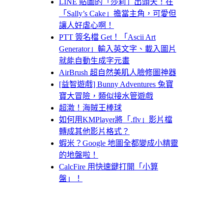
LINE 貼圖的「莎莉」出頭天！在
「Sally’s Cake」擔當主角，可愛但
讓人好虐心啊！
PTT 簽名檔 Get！「Ascii Art
Generator」輸入英文字、載入圖片
就能自動生成字元畫
AirBrush 超自然美肌人臉修圖神器
[益智遊戲] Bunny Adventures 兔寶
寶大冒險，類似接水管遊戲
超激！海賊王棒球
如何用KMPlayer將「.flv」影片檔
轉成其他影片格式？
蝦米？Google 地圖全都變成小精靈
的地盤啦！
CalcFire 用快速鍵打開「小算
盤」！