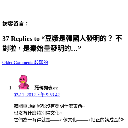
訪客留言：
37 Replies to “豆漿是韓國人發明的？ 不
對啦，是秦始皇發明的…”
Comment
Older Comments 較舊的
navigation
死韓狗
表示:
02-11, 2012下午 9:53.42
韓國重頭到尾都沒有發明什麼東西~
也沒有什麼特別得文化~
它們為一有得就是——> 偷文化——–>把正的講成歪的~