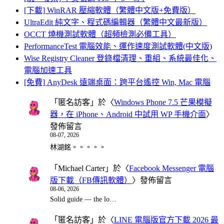
[下載] WinRAR 壓縮軟體（繁體中文版+免費版）
UltraEdit 純文字、程式碼編輯器（繁體中文最新版）
OCCT 燒機測試軟體（超頻檢測必備工具）
PerformanceTest 電腦效能、運作速度測試軟體(中文版)
Wise Registry Cleaner 登錄檔清理、重組、系統最佳化、
電腦加速工具
[免費] AnyDesk 遠端桌面：跨平台遙控 Win, Mac 電腦
「
匿名訪客
」於〈
Windows Phone 7.5 芒果模擬
器，在 iPhone、Android 中試用 WP 手機介面
〉
發佈留言
08-07, 2026
林湖銘。。。。。
「
Michael Carter
」於〈
Facebook Messenger 電腦
版下載（FB傳訊軟體）
〉發佈留言
08-06, 2026
Solid guide — the lo…
「
匿名訪客
」於〈
LINE 電腦版官方下載 2026 最