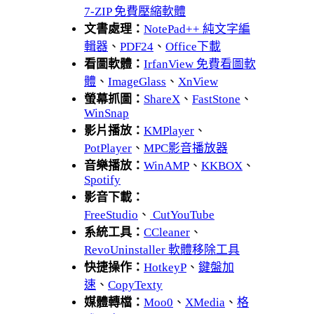
7-ZIP 免費壓縮軟體
文書處理：
NotePad++ 純文字編
輯器
、
PDF24
、
Office下載
看圖軟體：
IrfanView 免費看圖軟
體
、
ImageGlass
、
XnView
螢幕抓圖：
ShareX
、
FastStone
、
WinSnap
影片播放：
KMPlayer
、
PotPlayer
、
MPC影音播放器
音樂播放：
WinAMP
、
KKBOX
、
Spotify
影音下載：
FreeStudio
、
CutYouTube
系統工具：
CCleaner
、
RevoUninstaller 軟體移除工具
快捷操作：
HotkeyP
、
鍵盤加
速
、
CopyTexty
媒體轉檔：
Moo0
、
XMedia
、
格