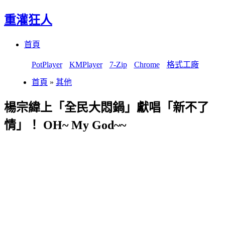
重灌狂人
Menu
Skip
首頁
to
content
PotPlayer
KMPlayer
7-Zip
Chrome
格式工廠
首頁
»
其他
楊宗緯上「全民大悶鍋」獻唱「新不了
情」！ OH~ My God~~