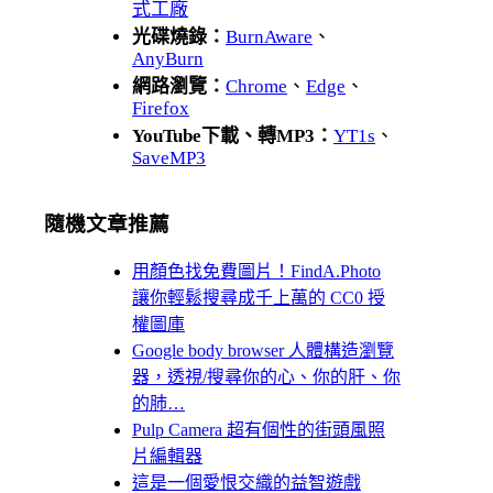
式工廠
光碟燒錄：
BurnAware
、
AnyBurn
網路瀏覽：
Chrome
、
Edge
、
Firefox
YouTube下載、轉MP3：
YT1s
、
SaveMP3
隨機文章推薦
用顏色找免費圖片！FindA.Photo
讓你輕鬆搜尋成千上萬的 CC0 授
權圖庫
Google body browser 人體構造瀏覽
器，透視/搜尋你的心、你的肝、你
的肺…
Pulp Camera 超有個性的街頭風照
片編輯器
這是一個愛恨交織的益智遊戲