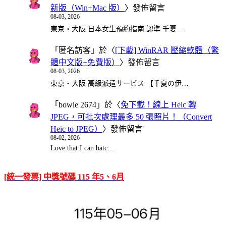
新版（Win+Mac 版）
〉發佈留言
08-03, 2026
東京・大阪 日本女生預約指南 認準 千夏…
「
匿名訪客
」於〈
[下載] WinRAR 壓縮軟體（繁
體中文版+免費版）
〉發佈留言
08-03, 2026
東京・大阪 高級派遣サービス 【千夏の伊…
「
bowie 2674
」於〈
免下載！線上 Heic 轉
JPEG，可批次處理最多 50 張照片！（Convert
Heic to JPEG）
〉發佈留言
08-02, 2026
Love that I can batc…
[統一發票] 中獎號碼 115 年5、6月