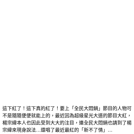
這下紅了！這下真的紅了！要上「全民大悶鍋」節目的人物可
不是隨隨便便就能上的，最近因為超級星光大道的節目大紅，
楊宗緯本人也因此受到大大的注目，連全民大悶鍋也請到了楊
宗緯來現身說法…還唱了最近最紅的「新不了情」…