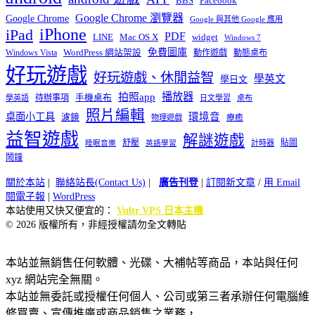
BBS
Facebook
Google Chrome 瀏覽器
Google Chrome
Google 與其他 Google 應用
iPhone
iPad
PDF
widget
LINE
Mac OS X
Windows 7
免費圖庫
Windows Vista
WordPress 網站架設
動作遊戲
動態桌布
好玩遊戲
好玩遊戲、休閒益智
學英文
學日文
播放器
拍照app
待辦事項
手機桌布
學英語
日文學習
桌布
照片編輯
桌面小工具
環境音
濾鏡
療癒
物理遊戲
益智遊戲
解謎遊戲
舒壓
貼圖
計時器
睡眠音樂
英語學習
鬧鐘
關於本站
|
聯絡站長(Contact Us)
|
廣告刊登
|
訂閱新文章
/
用 Email
閱電子報
|
WordPress
本站使用又快又便宜的：
Vultr VPS 日本主機
© 2026 版權所有，非經授權請勿全文轉貼
本站並無銷售任何軟體、光碟、大補帖等商品，本站與任何
xyz 網站完全無關。
本站並無委託或授權任何個人、公司或第三者承辦任何電腦維
修買賣、宣傳推廣或商品銷售之業務，