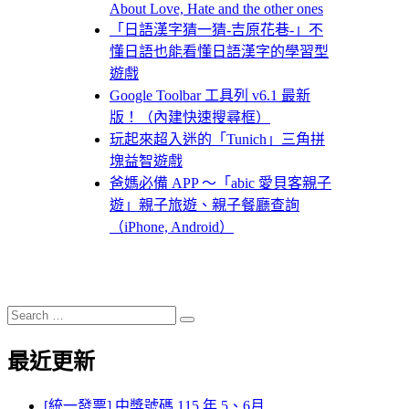
About Love, Hate and the other ones
「日語漢字猜一猜-吉原花巷-」不
懂日語也能看懂日語漢字的學習型
遊戲
Google Toolbar 工具列 v6.1 最新
版！（內建快速搜尋框）
玩起來超入迷的「Tunich」三角拼
塊益智遊戲
爸媽必備 APP ～「abic 愛貝客親子
遊」親子旅遊、親子餐廳查詢
（iPhone, Android）
Search
Search
for:
最近更新
[統一發票] 中獎號碼 115 年 5、6月