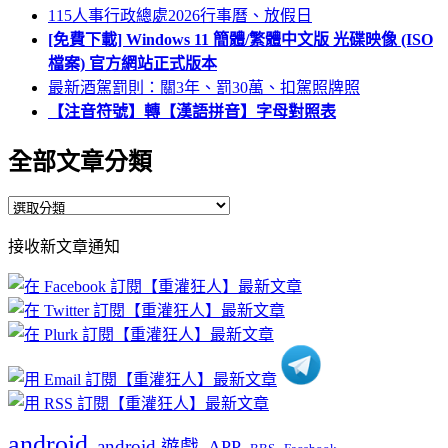
115人事行政總處2026行事曆、放假日
[免費下載] Windows 11 簡體/繁體中文版 光碟映像 (ISO
檔案) 官方網站正式版本
最新酒駕罰則：關3年、罰30萬、扣駕照牌照
【注音符號】轉【漢語拼音】字母對照表
全部文章分類
全
部
接收新文章通知
文
章
分
類
android
android 遊戲
APP