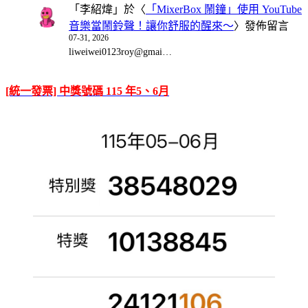
「
李紹煒
」於〈
「MixerBox 鬧鐘」使用 YouTube
音樂當鬧鈴聲！讓你舒服的醒來～
〉發佈留言
07-31, 2026
liweiwei0123roy@gmai…
[統一發票] 中獎號碼 115 年5、6月