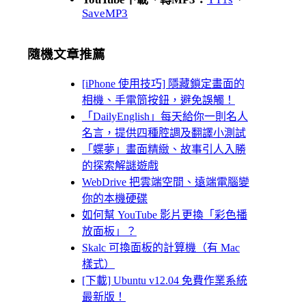
SaveMP3
隨機文章推薦
[iPhone 使用技巧] 隱藏鎖定畫面的
相機、手電筒按鈕，避免誤觸！
「DailyEnglish」每天給你一則名人
名言，提供四種腔調及翻譯小測試
「蝶夢」畫面精緻、故事引人入勝
的探索解謎遊戲
WebDrive 把雲端空間、遠端電腦變
你的本機硬碟
如何幫 YouTube 影片更換「彩色播
放面板」？
Skalc 可換面板的計算機（有 Mac
樣式）
[下載] Ubuntu v12.04 免費作業系統
最新版！