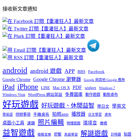
部
接收新文章通知
文
章
分
類
android
android 遊戲
APP
BBS
Facebook
Google Chrome 瀏覽器
Google Chrome
Google 與其他 Google 應用
iPhone
iPad
PDF
widget
LINE
Mac OS X
Windows 7
免費圖庫
Windows Vista
WordPress 網站架設
動作遊戲
動態桌布
好玩遊戲
好玩遊戲、休閒益智
學英文
學日文
播放器
拍照app
待辦事項
手機桌布
學英語
日文學習
桌布
照片編輯
桌面小工具
環境音
濾鏡
療癒
物理遊戲
益智遊戲
解謎遊戲
舒壓
貼圖
計時器
睡眠音樂
英語學習