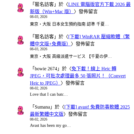
「
匿名訪客
」於〈
LINE 電腦版官方下載 2026 最
新版（Win+Mac 版）
〉發佈留言
08-03, 2026
東京・大阪 日本女生預約指南 認準 千夏…
「
匿名訪客
」於〈
[下載] WinRAR 壓縮軟體（繁
體中文版+免費版）
〉發佈留言
08-03, 2026
東京・大阪 高級派遣サービス 【千夏の伊…
「
bowie 2674
」於〈
免下載！線上 Heic 轉
JPEG，可批次處理最多 50 張照片！（Convert
Heic to JPEG）
〉發佈留言
08-02, 2026
Love that I can batc…
「
Sumana
」於〈
[下載] avast! 免費防毒軟體 2025
最新繁體中文版
〉發佈留言
08-02, 2026
Avast has been my go…