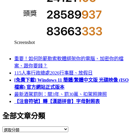
Screenshot
重要！如何防範勒索軟體綁架你的電腦、加密你的檔
案、跟你要錢？
115人事行政總處2026行事曆、放假日
[免費下載] Windows 11 簡體/繁體中文版 光碟映像 (ISO
檔案) 官方網站正式版本
最新酒駕罰則：關3年、罰30萬、扣駕照牌照
【注音符號】轉【漢語拼音】字母對照表
全部文章分類
全