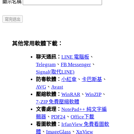
顯示名稱
其他常用軟體下載：
聊天通訊：
LINE 電腦板
、
Telegram
、
FB Messenger
、
Signal(取代LINE)
防毒軟體：
小紅傘
、
卡巴斯基
、
AVG
、
Avast
壓縮軟體：
WinRAR
、
WinZIP
、
7-ZIP 免費壓縮軟體
文書處理：
NotePad++ 純文字編
輯器
、
PDF24
、
Office下載
看圖軟體：
IrfanView 免費看圖軟
體
、
ImageGlass
、
XnView