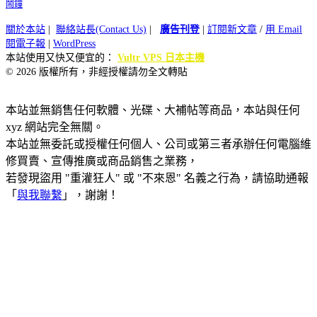
鬧鐘
關於本站
|
聯絡站長(Contact Us)
|
廣告刊登
|
訂閱新文章
/
用 Email
閱電子報
|
WordPress
本站使用又快又便宜的：
Vultr VPS 日本主機
© 2026 版權所有，非經授權請勿全文轉貼
本站並無銷售任何軟體、光碟、大補帖等商品，本站與任何
xyz 網站完全無關。
本站並無委託或授權任何個人、公司或第三者承辦任何電腦維
修買賣、宣傳推廣或商品銷售之業務，
若發現盜用 "重灌狂人" 或 "不來恩" 名義之行為，請協助通報
「
與我聯繫
」，謝謝！