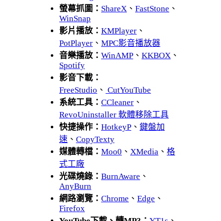
螢幕抓圖：
ShareX
、
FastStone
、
WinSnap
影片播放：
KMPlayer
、
PotPlayer
、
MPC影音播放器
音樂播放：
WinAMP
、
KKBOX
、
Spotify
影音下載：
FreeStudio
、
CutYouTube
系統工具：
CCleaner
、
RevoUninstaller 軟體移除工具
快捷操作：
HotkeyP
、
鍵盤加
速
、
CopyTexty
媒體轉檔：
Moo0
、
XMedia
、
格
式工廠
光碟燒錄：
BurnAware
、
AnyBurn
網路瀏覽：
Chrome
、
Edge
、
Firefox
YouTube下載、轉MP3：
YT1s
、