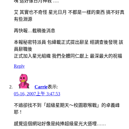
咦 這好像日月神教 ….
艾 其實也不奇怪 星光日月 不都是一樣的東西 搞不好真
有些淵源
再快報…截稿後消息
本報秘密特派員 包緯載正式提出辭呈 經調查後發現 該
員辭職後
正式加入星光組織 我們全體同仁獻上 最深最大的祝福
Reply
Carrie
表示:
05-16, 2007上午 3:47.53
不過卻找不到「超級星期天～校園歌喉戰」的卓義峰
耶！
感覺這個網站好像是純捧超級星光大道哩……