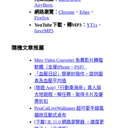
AnyBurn
網路瀏覽：
Chrome
、
Edge
、
Firefox
YouTube下載、轉MP3：
YT1s
、
SaveMP3
隨機文章推薦
Miro Video Converter 免費影片轉檔
軟體（支援iPhone、PSP）
「血壓日記」簡單好操作，提供圖
表及血壓平均值
[旅遊 App]「行動東海岸」真人版
大地遊戲，解任務、取得卡片及優
惠折扣
PeraCatLiveWallpaper 超可愛手繪風
貓咪互動式桌布
[下載] IE 11.0 網路瀏覽器 ，速度更