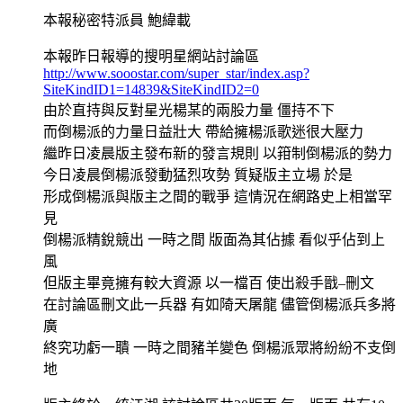
本報秘密特派員 鮑緯載
本報昨日報導的搜明星網站討論區
http://www.sooostar.com/super_star/index.asp?
SiteKindID1=14839&SiteKindID2=0
由於直持與反對星光楊某的兩股力量 僵持不下
而倒楊派的力量日益壯大 帶給擁楊派歌迷很大壓力
繼昨日凌晨版主發布新的發言規則 以箝制倒楊派的勢力
今日凌晨倒楊派發動猛烈攻勢 質疑版主立場 於是
形成倒楊派與版主之間的戰爭 這情況在網路史上相當罕
見
倒楊派精銳競出 一時之間 版面為其佔據 看似乎佔到上
風
但版主畢竟擁有較大資源 以一檔百 使出殺手戩–刪文
在討論區刪文此一兵器 有如陭天屠龍 儘管倒楊派兵多將
廣
終究功虧一聵 一時之間豬羊變色 倒楊派眾將紛紛不支倒
地