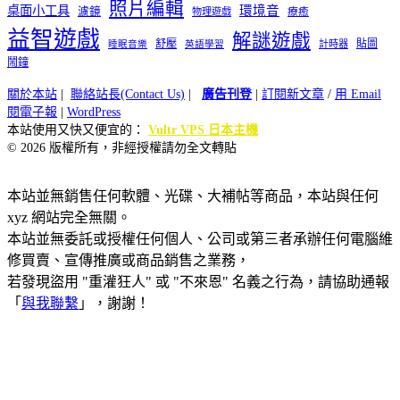
照片編輯
桌面小工具
環境音
濾鏡
療癒
物理遊戲
益智遊戲
解謎遊戲
舒壓
貼圖
計時器
睡眠音樂
英語學習
鬧鐘
關於本站
|
聯絡站長(Contact Us)
|
廣告刊登
|
訂閱新文章
/
用 Email
閱電子報
|
WordPress
本站使用又快又便宜的：
Vultr VPS 日本主機
© 2026 版權所有，非經授權請勿全文轉貼
本站並無銷售任何軟體、光碟、大補帖等商品，本站與任何
xyz 網站完全無關。
本站並無委託或授權任何個人、公司或第三者承辦任何電腦維
修買賣、宣傳推廣或商品銷售之業務，
若發現盜用 "重灌狂人" 或 "不來恩" 名義之行為，請協助通報
「
與我聯繫
」，謝謝！