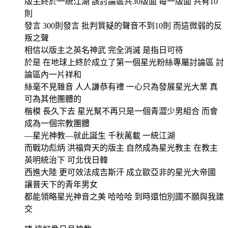
版主終於一統江湖 該討論區共30版面 每一版面 共有10
則
發言 300則發言 批判質疑的聲音不到10則 而這微弱的反
叛之聲
相信以版主之英名神武 完全消滅 是指日可待
於是 在地球上終於成立了第一個星光粉絲專屬討論區 討
論區內一片祥和
絲毫不見雜音 人人謙恭有禮 一心只為發展星光大業 真
可為其他團體的
楷模 長久下去 星光幫不再只是一個青澀少男組合 而會
成為一個宗教團體
—星光神教—就此誕生 千秋萬載 一統江湖
而戰功彪炳 洪福齊天的版主 自然成為星光教主 在教主
英明統治下 可北伐日韓
西進大陸 更可效法成吉斯汗 成立歐亞非的星光大帝國
讓普天下的青年男女
都能領略星光神音之美 哈哈哈 到時還怕別國不願與我建
交