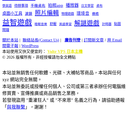
播放器
拍照app
待辦事項
手機桌布
學英語
日文學習
桌布
照片編輯
桌面小工具
環境音
濾鏡
療癒
物理遊戲
益智遊戲
解謎遊戲
舒壓
貼圖
計時器
睡眠音樂
英語學習
鬧鐘
關於本站
|
聯絡站長(Contact Us)
|
廣告刊登
|
訂閱新文章
/
用 Email
閱電子報
|
WordPress
本站使用又快又便宜的：
Vultr VPS 日本主機
© 2026 版權所有，非經授權請勿全文轉貼
本站並無銷售任何軟體、光碟、大補帖等商品，本站與任何
xyz 網站完全無關。
本站並無委託或授權任何個人、公司或第三者承辦任何電腦維
修買賣、宣傳推廣或商品銷售之業務，
若發現盜用 "重灌狂人" 或 "不來恩" 名義之行為，請協助通報
「
與我聯繫
」，謝謝！