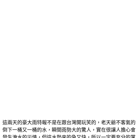
這兩天的豪大雨特報不是在跟台灣開玩笑的，老天爺不客氣的
倒下一桶又一桶的水，瞬間雨勢大的驚人，實在很讓人擔心會
發生淹水的災情，但這水勢來的急又快，所以一定要充分的掌