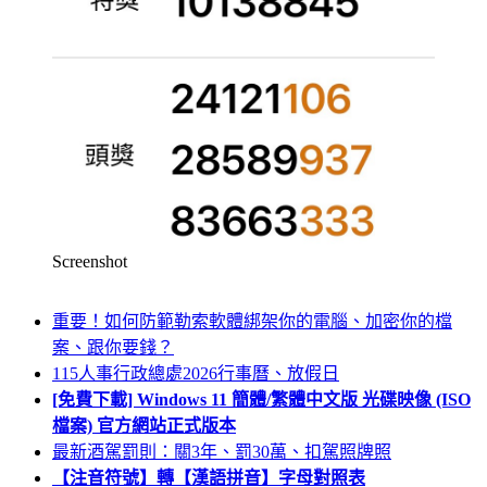
Screenshot
重要！如何防範勒索軟體綁架你的電腦、加密你的檔
案、跟你要錢？
115人事行政總處2026行事曆、放假日
[免費下載] Windows 11 簡體/繁體中文版 光碟映像 (ISO
檔案) 官方網站正式版本
最新酒駕罰則：關3年、罰30萬、扣駕照牌照
【注音符號】轉【漢語拼音】字母對照表