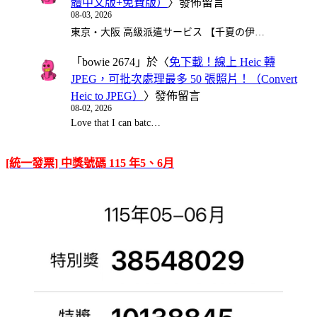
體中文版+免費版）
〉發佈留言
08-03, 2026
東京・大阪 高級派遣サービス 【千夏の伊…
「
bowie 2674
」於〈
免下載！線上 Heic 轉
JPEG，可批次處理最多 50 張照片！（Convert
Heic to JPEG）
〉發佈留言
08-02, 2026
Love that I can batc…
[統一發票] 中獎號碼 115 年5、6月