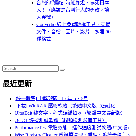
台灣的倒數計時紅綠燈，嚇死日本
人！（應該是台灣行人的勇敢，讓
人畏懼）
Convertio 線上免費轉檔工具，支援
文件、音檔、圖片、影片…多達 90
種格式
Search
Search
for:
最近更新
[統一發票] 中獎號碼 115 年 5、6月
[下載] WinRAR 壓縮軟體（繁體中文版+免費版）
UltraEdit 純文字、程式碼編輯器（繁體中文最新版）
OCCT 燒機測試軟體（超頻檢測必備工具）
PerformanceTest 電腦效能、運作速度測試軟體(中文版)
Wise Registry Cleaner 登錄檔清理、重組、系統最佳化、