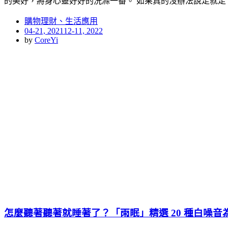
的美好，將身心靈好好的洗滌一番。 如果真的沒辦法說走就走
購物理財、生活應用
Posted
04-21, 2021
12-11, 2022
on
by
CoreYi
怎麼聽著聽著就睡著了？「雨眠」精選 20 種白噪