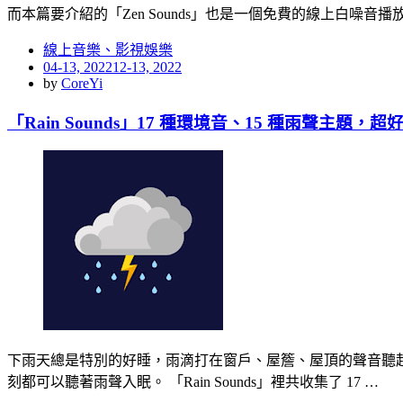
而本篇要介紹的「Zen Sounds」也是一個免費的線上白噪音
線上音樂、影視娛樂
Posted
04-13, 2022
12-13, 2022
on
by
CoreYi
「Rain Sounds」17 種環境音、15 種雨聲主題，
下雨天總是特別的好睡，雨滴打在窗戶、屋簷、屋頂的聲音聽起來
刻都可以聽著雨聲入眠。 「Rain Sounds」裡共收集了 17 …