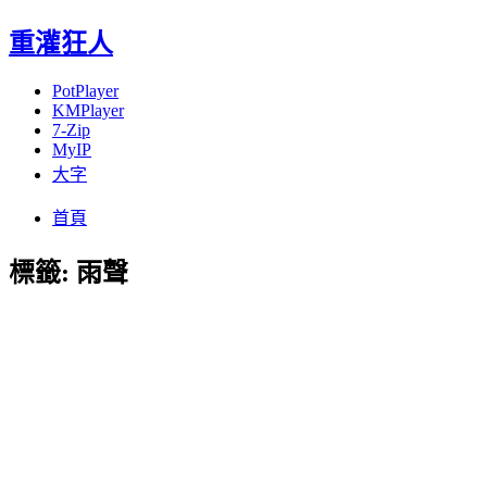
重灌狂人
PotPlayer
KMPlayer
7-Zip
MyIP
大字
Menu
Skip
首頁
to
content
標籤:
雨聲