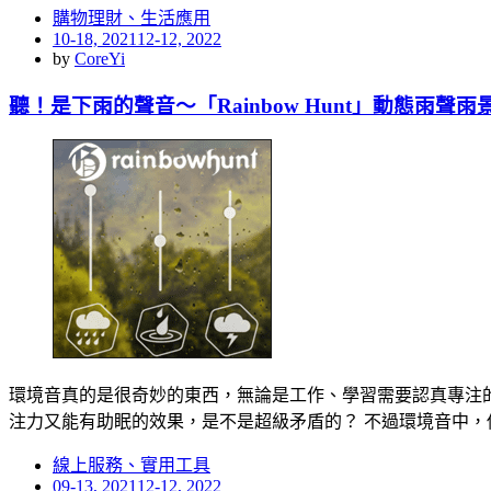
購物理財、生活應用
Posted
10-18, 2021
12-12, 2022
on
by
CoreYi
聽！是下雨的聲音～「Rainbow Hunt」動態雨聲
環境音真的是很奇妙的東西，無論是工作、學習需要認真專注
注力又能有助眠的效果，是不是超級矛盾的？ 不過環境音中，
線上服務、實用工具
Posted
09-13, 2021
12-12, 2022