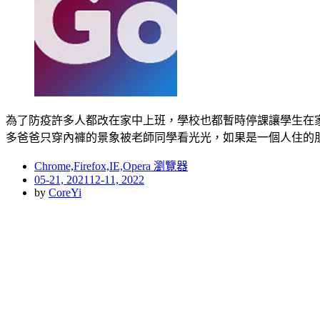
為了防疫許多人都改在家中上班，學校也都暫時停課讓學生在
多爸爸只穿內褲的景象被老師同學看光光，如果是一個人住的
Chrome,Firefox,IE,Opera 瀏覽器
Posted
05-21, 2021
12-11, 2022
on
by
CoreYi