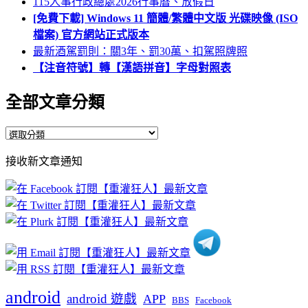
115人事行政總處2026行事曆、放假日
[免費下載] Windows 11 簡體/繁體中文版 光碟映像 (ISO
檔案) 官方網站正式版本
最新酒駕罰則：關3年、罰30萬、扣駕照牌照
【注音符號】轉【漢語拼音】字母對照表
全部文章分類
全
部
接收新文章通知
文
章
分
類
android
android 遊戲
APP
BBS
Facebook