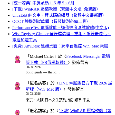
[統一發票] 中獎號碼 115 年 5、6月
[下載] WinRAR 壓縮軟體（繁體中文版+免費版）
UltraEdit 純文字、程式碼編輯器（繁體中文最新版）
OCCT 燒機測試軟體（超頻檢測必備工具）
PerformanceTest 電腦效能、運作速度測試軟體(中文版)
Wise Registry Cleaner 登錄檔清理、重組、系統最佳化、
電腦加速工具
[免費] AnyDesk 遠端桌面：跨平台遙控 Win, Mac 電腦
「
Michael Carter
」於〈
Facebook Messenger 電腦
版下載（FB傳訊軟體）
〉發佈留言
08-06, 2026
Solid guide — the lo…
「
匿名訪客
」於〈
LINE 電腦版官方下載 2026 最
新版（Win+Mac 版）
〉發佈留言
08-03, 2026
東京・大阪 日本女生預約指南 認準 千夏…
「
匿名訪客
」於〈
[下載] WinRAR 壓縮軟體（繁