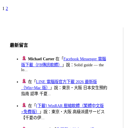
Page
Page
Next
1
2
文
Page
章
分
頁
最新留言
Michael Carter
在「
Facebook Messenger 電腦
版下載（FB傳訊軟體）
」說：Solid guide — the
lo...
在「
LINE 電腦版官方下載 2026 最新版
（Win+Mac 版）
」說：東京・大阪 日本女生預約
指南 認準 千夏...
在「
[下載] WinRAR 壓縮軟體（繁體中文版
+免費版）
」說：東京・大阪 高級派遣サービス
【千夏の伊...