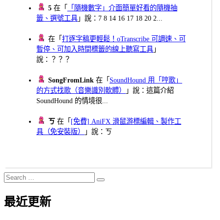
5
在「
「隨機數字」介面簡單好看的隨機抽
籤、選號工具
」說：7 8 14 16 17 18 20 2...
在「
打逐字稿更輕鬆！oTranscribe 可調速、可
暫停、可加入時間標籤的線上聽寫工具
」
說：？？？
SongFromLink
在「
SoundHound 用「哼歌」
的方式找歌（音樂識別軟體）
」說：這篇介紹
SoundHound 的情境很...
ㄎ
在「
[免費] AniFX 滑鼠游標編輯、製作工
具（免安裝版）
」說：ㄎ
Search
Search
for:
最近更新