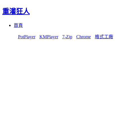
重灌狂人
Menu
Skip
首頁
to
content
PotPlayer
KMPlayer
7-Zip
Chrome
格式工廠