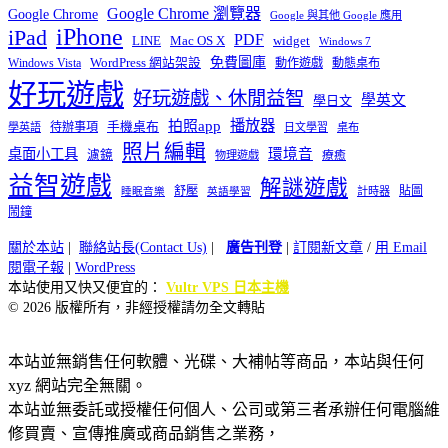
Google Chrome 瀏覽器
Google Chrome
Google 與其他 Google 應用
iPhone
iPad
PDF
widget
LINE
Mac OS X
Windows 7
免費圖庫
Windows Vista
WordPress 網站架設
動作遊戲
動態桌布
好玩遊戲
好玩遊戲、休閒益智
學英文
學日文
播放器
拍照app
待辦事項
手機桌布
學英語
日文學習
桌布
照片編輯
桌面小工具
環境音
濾鏡
療癒
物理遊戲
益智遊戲
解謎遊戲
舒壓
貼圖
計時器
睡眠音樂
英語學習
鬧鐘
關於本站
|
聯絡站長(Contact Us)
|
廣告刊登
|
訂閱新文章
/
用 Email
閱電子報
|
WordPress
本站使用又快又便宜的：
Vultr VPS 日本主機
© 2026 版權所有，非經授權請勿全文轉貼
本站並無銷售任何軟體、光碟、大補帖等商品，本站與任何
xyz 網站完全無關。
本站並無委託或授權任何個人、公司或第三者承辦任何電腦維
修買賣、宣傳推廣或商品銷售之業務，