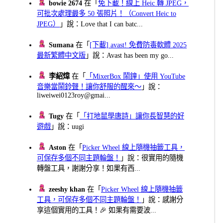
bowie 2674
在「
免下載！線上 Heic 轉 JPEG，
可批次處理最多 50 張照片！（Convert Heic to
JPEG）
」說：Love that I can batc...
Sumana
在「
[下載] avast! 免費防毒軟體 2025
最新繁體中文版
」說：Avast has been my go...
李紹煒
在「
「MixerBox 鬧鐘」使用 YouTube
音樂當鬧鈴聲！讓你舒服的醒來～
」說：
liweiwei0123roy@gmai...
Tugy
在「
「打地鼠學唐詩」讓你長智慧的好
遊戲
」說：uugi
Aston
在「
Picker Wheel 線上隨機抽籤工具，
可保存多個不同主題輪盤！
」說：很實用的隨機
轉盤工具，謝謝分享！如果有西...
zeeshy khan
在「
Picker Wheel 線上隨機抽籤
工具，可保存多個不同主題輪盤！
」說：感謝分
享這個實用的工具！🎉 如果有需要波...