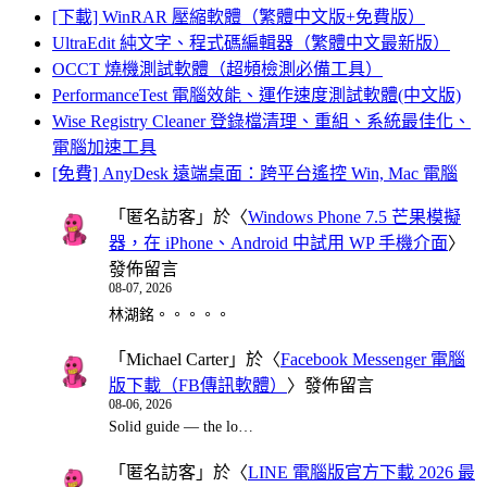
[下載] WinRAR 壓縮軟體（繁體中文版+免費版）
UltraEdit 純文字、程式碼編輯器（繁體中文最新版）
OCCT 燒機測試軟體（超頻檢測必備工具）
PerformanceTest 電腦效能、運作速度測試軟體(中文版)
Wise Registry Cleaner 登錄檔清理、重組、系統最佳化、
電腦加速工具
[免費] AnyDesk 遠端桌面：跨平台遙控 Win, Mac 電腦
「
匿名訪客
」於〈
Windows Phone 7.5 芒果模擬
器，在 iPhone、Android 中試用 WP 手機介面
〉
發佈留言
08-07, 2026
林湖銘。。。。。
「
Michael Carter
」於〈
Facebook Messenger 電腦
版下載（FB傳訊軟體）
〉發佈留言
08-06, 2026
Solid guide — the lo…
「
匿名訪客
」於〈
LINE 電腦版官方下載 2026 最