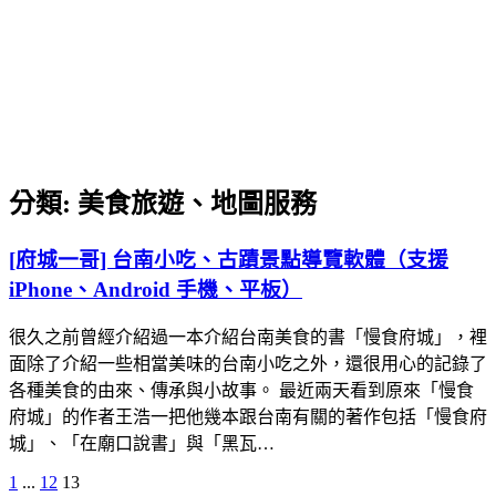
分類:
美食旅遊、地圖服務
[府城一哥] 台南小吃、古蹟景點導覽軟體（支援
iPhone、Android 手機、平板）
很久之前曾經介紹過一本介紹台南美食的書「慢食府城」，裡
面除了介紹一些相當美味的台南小吃之外，還很用心的記錄了
各種美食的由來、傳承與小故事。 最近兩天看到原來「慢食
府城」的作者王浩一把他幾本跟台南有關的著作包括「慢食府
城」、「在廟口說書」與「黑瓦…
Previous
Page
Page
Page
1
...
12
13
文