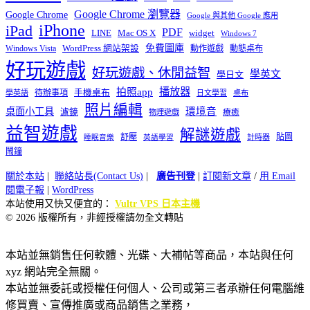
Google Chrome 瀏覽器
Google Chrome
Google 與其他 Google 應用
iPhone
iPad
PDF
widget
LINE
Mac OS X
Windows 7
免費圖庫
Windows Vista
WordPress 網站架設
動作遊戲
動態桌布
好玩遊戲
好玩遊戲、休閒益智
學英文
學日文
播放器
拍照app
待辦事項
手機桌布
學英語
日文學習
桌布
照片編輯
桌面小工具
環境音
濾鏡
療癒
物理遊戲
益智遊戲
解謎遊戲
舒壓
貼圖
計時器
睡眠音樂
英語學習
鬧鐘
關於本站
|
聯絡站長(Contact Us)
|
廣告刊登
|
訂閱新文章
/
用 Email
閱電子報
|
WordPress
本站使用又快又便宜的：
Vultr VPS 日本主機
© 2026 版權所有，非經授權請勿全文轉貼
本站並無銷售任何軟體、光碟、大補帖等商品，本站與任何
xyz 網站完全無關。
本站並無委託或授權任何個人、公司或第三者承辦任何電腦維
修買賣、宣傳推廣或商品銷售之業務，