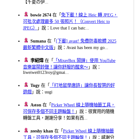
【千夏の伊...
bowie 2674
在「
免下載！線上 Heic 轉 JPEG，
可批次處理最多 50 張照片！（Convert Heic to
JPEG）
」說：Love that I can batc...
Sumana
在「
[下載] avast! 免費防毒軟體 2025
最新繁體中文版
」說：Avast has been my go...
李紹煒
在「
「MixerBox 鬧鐘」使用 YouTube
音樂當鬧鈴聲！讓你舒服的醒來～
」說：
liweiwei0123roy@gmai...
Tugy
在「
「打地鼠學唐詩」讓你長智慧的好
遊戲
」說：uugi
Aston
在「
Picker Wheel 線上隨機抽籤工具，
可保存多個不同主題輪盤！
」說：很實用的隨機
轉盤工具，謝謝分享！如果有西...
zeeshy khan
在「
Picker Wheel 線上隨機抽籤
工具，可保存多個不同主題輪盤！
」說：感謝分