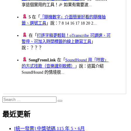
享這個實用的工具！🎉 如果有需要波...
5
在「
「隨機數字」介面簡單好看的隨機抽
籤、選號工具
」說：7 8 14 16 17 18 20 2...
在「
打逐字稿更輕鬆！oTranscribe 可調速、可
暫停、可加入時間標籤的線上聽寫工具
」
說：？？？
SongFromLink
在「
SoundHound 用「哼歌」
的方式找歌（音樂識別軟體）
」說：這篇介紹
SoundHound 的情境很...
Search
Search
for:
最近更新
[統一發票] 中獎號碼 115 年 5、6月