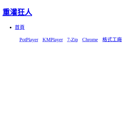
重灌狂人
Menu
Skip
首頁
to
content
PotPlayer
KMPlayer
7-Zip
Chrome
格式工廠