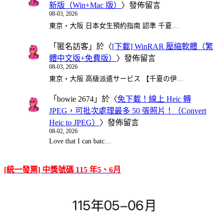
新版（Win+Mac 版）
〉發佈留言
08-03, 2026
東京・大阪 日本女生預約指南 認準 千夏…
「
匿名訪客
」於〈
[下載] WinRAR 壓縮軟體（繁
體中文版+免費版）
〉發佈留言
08-03, 2026
東京・大阪 高級派遣サービス 【千夏の伊…
「
bowie 2674
」於〈
免下載！線上 Heic 轉
JPEG，可批次處理最多 50 張照片！（Convert
Heic to JPEG）
〉發佈留言
08-02, 2026
Love that I can batc…
[統一發票] 中獎號碼 115 年5、6月