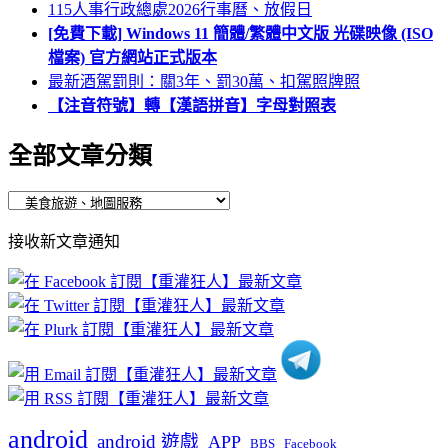
115人事行政總處2026行事曆、放假日
[免費下載] Windows 11 簡體/繁體中文版 光碟映像 (ISO
檔案) 官方網站正式版本
最新酒駕罰則：關3年、罰30萬、扣駕照牌照
【注音符號】轉【漢語拼音】字母對照表
全部文章分類
全
部
接收新文章通知
文
章
分
類
android
android 遊戲
APP
BBS
Facebook