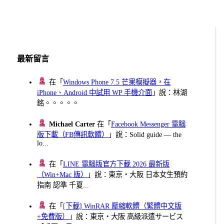
Page
章
分
頁
最新留言
在「
Windows Phone 7.5 芒果模擬器，在
iPhone、Android 中試用 WP 手機介面
」說：林湖
銘。。。。。
Michael Carter
在「
Facebook Messenger 電腦
版下載（FB傳訊軟體）
」說：Solid guide — the
lo...
在「
LINE 電腦版官方下載 2026 最新版
（Win+Mac 版）
」說：東京・大阪 日本女生預約
指南 認準 千夏...
在「
[下載] WinRAR 壓縮軟體（繁體中文版
+免費版）
」說：東京・大阪 高級派遣サービス