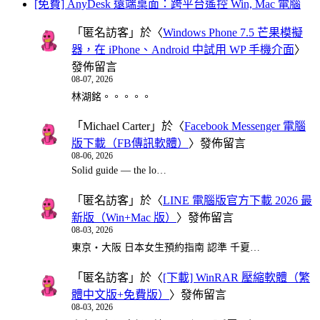
[免費] AnyDesk 遠端桌面：跨平台遙控 Win, Mac 電腦
「
匿名訪客
」於〈
Windows Phone 7.5 芒果模擬
器，在 iPhone、Android 中試用 WP 手機介面
〉
發佈留言
08-07, 2026
林湖銘。。。。。
「
Michael Carter
」於〈
Facebook Messenger 電腦
版下載（FB傳訊軟體）
〉發佈留言
08-06, 2026
Solid guide — the lo…
「
匿名訪客
」於〈
LINE 電腦版官方下載 2026 最
新版（Win+Mac 版）
〉發佈留言
08-03, 2026
東京・大阪 日本女生預約指南 認準 千夏…
「
匿名訪客
」於〈
[下載] WinRAR 壓縮軟體（繁
體中文版+免費版）
〉發佈留言
08-03, 2026