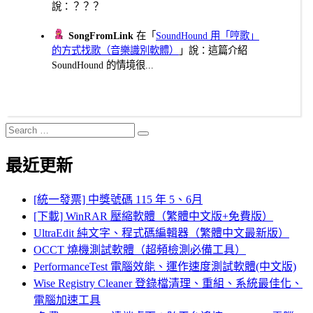
說：？？？
SongFromLink
在「
SoundHound 用「哼歌」
的方式找歌（音樂識別軟體）
」說：這篇介紹
SoundHound 的情境很...
Search
Search
for:
最近更新
[統一發票] 中獎號碼 115 年 5、6月
[下載] WinRAR 壓縮軟體（繁體中文版+免費版）
UltraEdit 純文字、程式碼編輯器（繁體中文最新版）
OCCT 燒機測試軟體（超頻檢測必備工具）
PerformanceTest 電腦效能、運作速度測試軟體(中文版)
Wise Registry Cleaner 登錄檔清理、重組、系統最佳化、
電腦加速工具