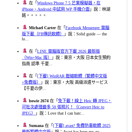
在「
Windows Phone 7.5 芒果模擬器，在
iPhone、Android 中試用 WP 手機介面
」說：林湖
銘。。。。。
Michael Carter
在「
Facebook Messenger 電腦
版下載（FB傳訊軟體）
」說：Solid guide — the
lo...
在「
LINE 電腦版官方下載 2026 最新版
（Win+Mac 版）
」說：東京・大阪 日本女生預約
指南 認準 千夏...
在「
[下載] WinRAR 壓縮軟體（繁體中文版
+免費版）
」說：東京・大阪 高級派遣サービス
【千夏の伊...
bowie 2674
在「
免下載！線上 Heic 轉 JPEG，
可批次處理最多 50 張照片！（Convert Heic to
JPEG）
」說：Love that I can batc...
Sumana
在「
[下載] avast! 免費防毒軟體 2025
最新繁體中文版
」說：Avast has been my go...