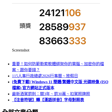
Screenshot
重要！如何防範勒索軟體綁架你的電腦、加密你的檔
案、跟你要錢？
115人事行政總處2026行事曆、放假日
[免費下載] Windows 11 簡體/繁體中文版 光碟映像 (ISO
檔案) 官方網站正式版本
最新酒駕罰則：關3年、罰30萬、扣駕照牌照
【注音符號】轉【漢語拼音】字母對照表