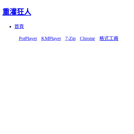
重灌狂人
Menu
Skip
首頁
to
content
PotPlayer
KMPlayer
7-Zip
Chrome
格式工廠