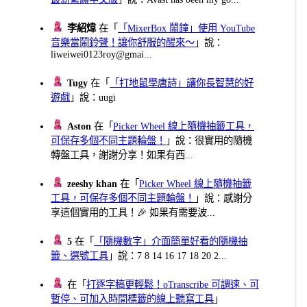
李紹煒
在「
「MixerBox 鬧鐘」使用 YouTube
音樂當鬧鈴聲！讓你舒服的醒來～
」說：
liweiwei0123roy@gmai...
Tugy
在「
「打地鼠學唐詩」讓你長智慧的好
遊戲
」說：uugi
Aston
在「
Picker Wheel 線上隨機抽籤工具，
可保存多個不同主題輪盤！
」說：很實用的隨機
轉盤工具，謝謝分享！如果有西...
zeeshy khan
在「
Picker Wheel 線上隨機抽籤
工具，可保存多個不同主題輪盤！
」說：感謝分
享這個實用的工具！🎉 如果有需要波...
5
在「
「隨機數字」介面簡單好看的隨機抽
籤、選號工具
」說：7 8 14 16 17 18 20 2...
在「
打逐字稿更輕鬆！oTranscribe 可調速、可
暫停、可加入時間標籤的線上聽寫工具
」