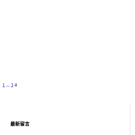
Previous
Page
Page
Page
1
...
3
4
文
Page
章
分
頁
最新留言