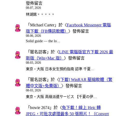
發佈留言
08-07, 2026
林湖銘。。。。。
「
Michael Carter
」於〈
Facebook Messenger 電腦
版下載（FB傳訊軟體）
〉發佈留言
08-06, 2026
Solid guide — the lo…
「
匿名訪客
」於〈
LINE 電腦版官方下載 2026 最
新版（Win+Mac 版）
〉發佈留言
08-03, 2026
東京・大阪 日本女生預約指南 認準 千夏…
「
匿名訪客
」於〈
[下載] WinRAR 壓縮軟體（繁
體中文版+免費版）
〉發佈留言
08-03, 2026
東京・大阪 高級派遣サービス 【千夏の伊…
「
bowie 2674
」於〈
免下載！線上 Heic 轉
JPEG，可批次處理最多 50 張照片！（Convert