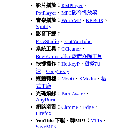
影片播放：
KMPlayer
、
PotPlayer
、
MPC影音播放器
音樂播放：
WinAMP
、
KKBOX
、
Spotify
影音下載：
FreeStudio
、
CutYouTube
系統工具：
CCleaner
、
RevoUninstaller 軟體移除工具
快捷操作：
HotkeyP
、
鍵盤加
速
、
CopyTexty
媒體轉檔：
Moo0
、
XMedia
、
格
式工廠
光碟燒錄：
BurnAware
、
AnyBurn
網路瀏覽：
Chrome
、
Edge
、
Firefox
YouTube下載、轉MP3：
YT1s
、
SaveMP3