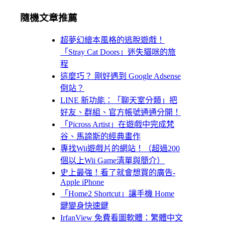
隨機文章推薦
超夢幻繪本風格的逃脫遊戲！
「Stray Cat Doors」迷失貓咪的旅
程
這麼巧？ 剛好遇到 Google Adsense
倒站？
LINE 新功能：「聊天室分類」把
好友、群組、官方帳號通通分開！
「Picross Artist」在遊戲中完成梵
谷、馬諦斯的經典畫作
專找Wii遊戲片的網站！（超過200
個以上Wii Game清單與簡介）
史上最強！看了就會想買的廣告-
Apple iPhone
「Home2 Shortcut」讓手機 Home
鍵變身快速鍵
IrfanView 免費看圖軟體：繁體中文