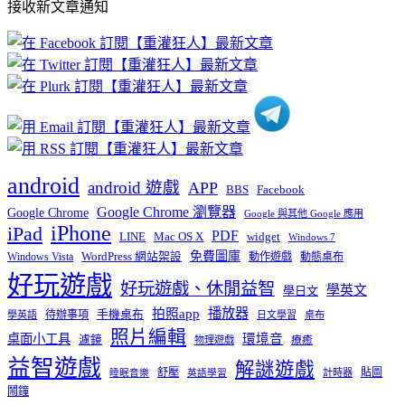
接收新文章通知
文
章
分
類
android
android 遊戲
APP
BBS
Facebook
Google Chrome 瀏覽器
Google Chrome
Google 與其他 Google 應用
iPhone
iPad
PDF
widget
LINE
Mac OS X
Windows 7
免費圖庫
Windows Vista
WordPress 網站架設
動作遊戲
動態桌布
好玩遊戲
好玩遊戲、休閒益智
學英文
學日文
播放器
拍照app
待辦事項
手機桌布
學英語
日文學習
桌布
照片編輯
桌面小工具
環境音
濾鏡
療癒
物理遊戲
益智遊戲
解謎遊戲
舒壓
貼圖
計時器
睡眠音樂
英語學習
鬧鐘