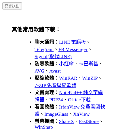
其他常用軟體下載：
聊天通訊：
LINE 電腦板
、
Telegram
、
FB Messenger
、
Signal(取代LINE)
防毒軟體：
小紅傘
、
卡巴斯基
、
AVG
、
Avast
壓縮軟體：
WinRAR
、
WinZIP
、
7-ZIP 免費壓縮軟體
文書處理：
NotePad++ 純文字編
輯器
、
PDF24
、
Office下載
看圖軟體：
IrfanView 免費看圖軟
體
、
ImageGlass
、
XnView
螢幕抓圖：
ShareX
、
FastStone
、
WinSnap