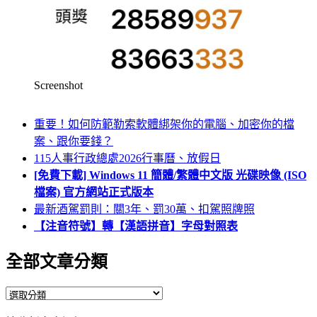
Screenshot
重要！如何防範勒索軟體綁架你的電腦、加密你的檔
案、跟你要錢？
115人事行政總處2026行事曆、放假日
[免費下載] Windows 11 簡體/繁體中文版 光碟映像 (ISO
檔案) 官方網站正式版本
最新酒駕罰則：關3年、罰30萬、扣駕照牌照
【注音符號】轉【漢語拼音】字母對照表
全部文章分類
全
部