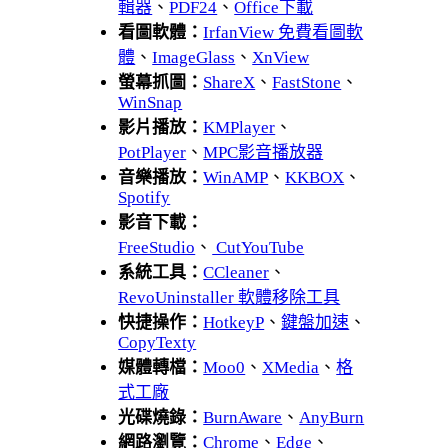
輯器
、
PDF24
、
Office下載
看圖軟體：
IrfanView 免費看圖軟
體
、
ImageGlass
、
XnView
螢幕抓圖：
ShareX
、
FastStone
、
WinSnap
影片播放：
KMPlayer
、
PotPlayer
、
MPC影音播放器
音樂播放：
WinAMP
、
KKBOX
、
Spotify
影音下載：
FreeStudio
、
CutYouTube
系統工具：
CCleaner
、
RevoUninstaller 軟體移除工具
快捷操作：
HotkeyP
、
鍵盤加速
、
CopyTexty
媒體轉檔：
Moo0
、
XMedia
、
格
式工廠
光碟燒錄：
BurnAware
、
AnyBurn
網路瀏覽：
Chrome
、
Edge
、