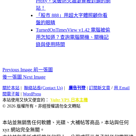
Proxy，突破防火牆瀏覽被封鎖的網
站！
「股市 888」用超大字體照顧你看
盤的眼睛
TurnedOnTimesView v1.42 電腦被偷
用怎知道？查詢電腦開機、關機記
錄與使用時間
Previous Image 前一張圖
後一張圖 Next Image
關於本站
|
聯絡站長(Contact Us)
|
廣告刊登
|
訂閱新文章
/
用 Email
閱電子報
|
WordPress
本站使用又快又便宜的：
Vultr VPS 日本主機
© 2026 版權所有，非經授權請勿全文轉貼
本站並無銷售任何軟體、光碟、大補帖等商品，本站與任何
xyz 網站完全無關。