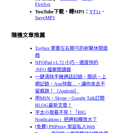
Firefox
YouTube下載、轉MP3：
YT1s
、
SaveMP3
隨機文章推薦
Toybox 需要左右開弓的射擊休閒遊
戲
NFOPad v1.72 小巧、速度快的
.NFO 檔案閱讀器
一鍵清除手機通話記錄、簡訊、上
網記錄、App快取…，讓你來去不
留痕跡！（Android）
用MSN、Skype、Google Talk訂閱
BLOG最新文章！
字太小我看不見！「BIG
Notifications」把通知欄放大了
[免費] PHProxy 架設私人Web