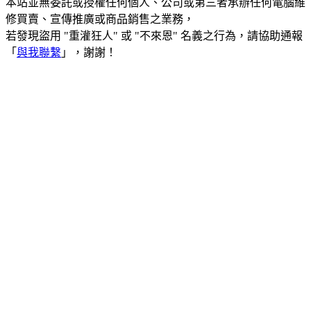
本站並無委託或授權任何個人、公司或第三者承辦任何電腦維
修買賣、宣傳推廣或商品銷售之業務，
若發現盜用 "重灌狂人" 或 "不來恩" 名義之行為，請協助通報
「
與我聯繫
」，謝謝！