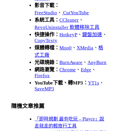
影音下載：
FreeStudio
、
CutYouTube
系統工具：
CCleaner
、
RevoUninstaller 軟體移除工具
快捷操作：
HotkeyP
、
鍵盤加速
、
CopyTexty
媒體轉檔：
Moo0
、
XMedia
、
格
式工廠
光碟燒錄：
BurnAware
、
AnyBurn
網路瀏覽：
Chrome
、
Edge
、
Firefox
YouTube下載、轉MP3：
YT1s
、
SaveMP3
隨機文章推薦
「即時規劃 最夯吃玩 – Playce」說
走就走的輕旅行工具