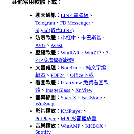
其他常用軟體下載：
聊天通訊：
LINE 電腦板
、
Telegram
、
FB Messenger
、
Signal(取代LINE)
防毒軟體：
小紅傘
、
卡巴斯基
、
AVG
、
Avast
壓縮軟體：
WinRAR
、
WinZIP
、
7-
ZIP 免費壓縮軟體
文書處理：
NotePad++ 純文字編
輯器
、
PDF24
、
Office下載
看圖軟體：
IrfanView 免費看圖軟
體
、
ImageGlass
、
XnView
螢幕抓圖：
ShareX
、
FastStone
、
WinSnap
影片播放：
KMPlayer
、
PotPlayer
、
MPC影音播放器
音樂播放：
WinAMP
、
KKBOX
、
Spotify