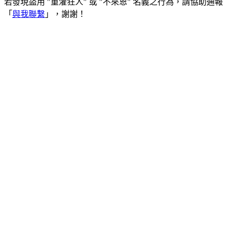
若發現盜用 "重灌狂人" 或 "不來恩" 名義之行為，請協助通報
「
與我聯繫
」，謝謝！