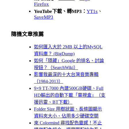
Firefox
YouTube下載、轉MP3：
YT1s
、
SaveMP3
隨機文章推薦
如何匯入大於 2MB 以上的MySQL
資料庫？ (BigDump)
如何「隱藏」Google 的排名、討論
按鈕？（SearchWiki）
影響我最深的十大台灣音樂專輯
（1984-2013）
9×9 TT-7000 內建500GB硬碟、Full
HD輸出的自動下載「電視盒」（支
援迅雷、BT下載）
Folder Size 用樹狀圖、長條圖顯示
資料夾大小、佔用多少硬碟空間
來 Colormind 尋找配色靈感！不止