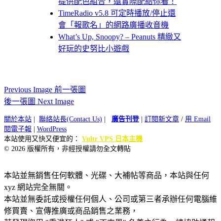
提供配色組合，還實際配給你看！
TimeRadio v5.8 可定時播放/停止還
會「報歌名」的網路廣播收音機
What’s Up, Snoopy? – Peanuts 精緻又
好玩的史努比小遊戲
Previous Image 前一張圖
後一張圖 Next Image
關於本站
|
聯絡站長(Contact Us)
|
廣告刊登
|
訂閱新文章
/
用 Email
閱電子報
|
WordPress
本站使用又快又便宜的：
Vultr VPS 日本主機
© 2026 版權所有，非經授權請勿全文轉貼
本站並無銷售任何軟體、光碟、大補帖等商品，本站與任何
xyz 網站完全無關。
本站並無委託或授權任何個人、公司或第三者承辦任何電腦維
修買賣、宣傳推廣或商品銷售之業務，