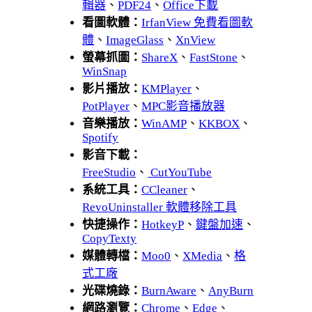
輯器
、
PDF24
、
Office下載
看圖軟體：
IrfanView 免費看圖軟
體
、
ImageGlass
、
XnView
螢幕抓圖：
ShareX
、
FastStone
、
WinSnap
影片播放：
KMPlayer
、
PotPlayer
、
MPC影音播放器
音樂播放：
WinAMP
、
KKBOX
、
Spotify
影音下載：
FreeStudio
、
CutYouTube
系統工具：
CCleaner
、
RevoUninstaller 軟體移除工具
快捷操作：
HotkeyP
、
鍵盤加速
、
CopyTexty
媒體轉檔：
Moo0
、
XMedia
、
格
式工廠
光碟燒錄：
BurnAware
、
AnyBurn
網路瀏覽：
Chrome
、
Edge
、