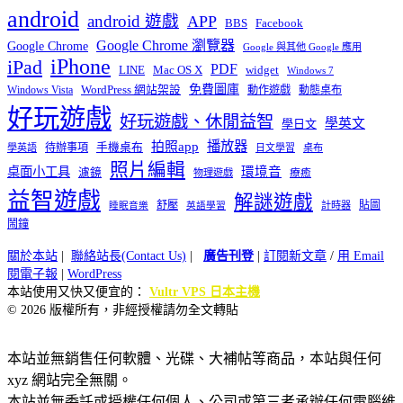
android
android 遊戲
APP
BBS
Facebook
Google Chrome 瀏覽器
Google Chrome
Google 與其他 Google 應用
iPhone
iPad
PDF
widget
LINE
Mac OS X
Windows 7
免費圖庫
Windows Vista
WordPress 網站架設
動作遊戲
動態桌布
好玩遊戲
好玩遊戲、休閒益智
學英文
學日文
播放器
拍照app
待辦事項
手機桌布
學英語
日文學習
桌布
照片編輯
桌面小工具
環境音
濾鏡
療癒
物理遊戲
益智遊戲
解謎遊戲
舒壓
貼圖
計時器
睡眠音樂
英語學習
鬧鐘
關於本站
|
聯絡站長(Contact Us)
|
廣告刊登
|
訂閱新文章
/
用 Email
閱電子報
|
WordPress
本站使用又快又便宜的：
Vultr VPS 日本主機
© 2026 版權所有，非經授權請勿全文轉貼
本站並無銷售任何軟體、光碟、大補帖等商品，本站與任何
xyz 網站完全無關。
本站並無委託或授權任何個人、公司或第三者承辦任何電腦維