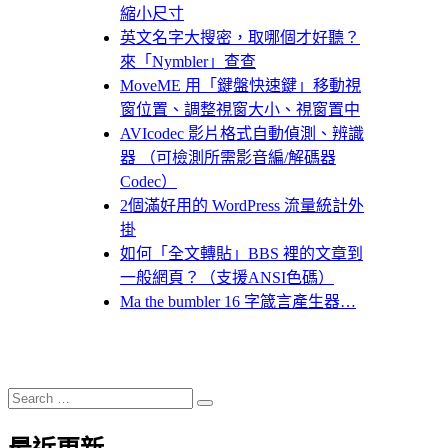
縮小尺寸
英文名字大搜密，取哪個才好聽？
來「Nymbler」查查
MoveME 用「鍵盤快速鍵」移動視
窗位置、調整視窗大小、視窗置中
AVIcodec 影片格式自動偵測、辨識
器 （可檢測所需影音編/解碼器
Codec）
2個滿好用的 WordPress 流量統計外
掛
如何「全文轉貼」BBS 裡的文章到
一般網頁？（支援ANSI色碼）
Ma the bumbler 16 字箴言產生器…
Search
Search
for: