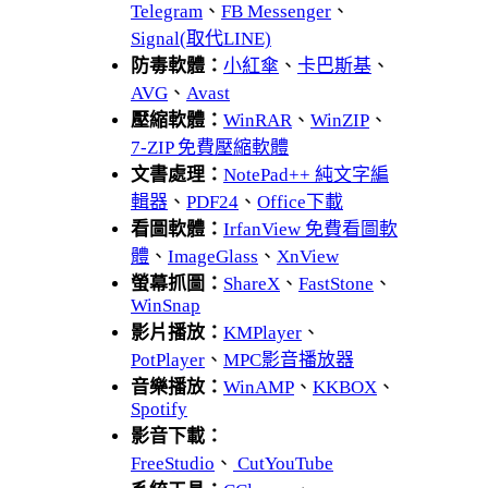
Telegram
、
FB Messenger
、
Signal(取代LINE)
防毒軟體：
小紅傘
、
卡巴斯基
、
AVG
、
Avast
壓縮軟體：
WinRAR
、
WinZIP
、
7-ZIP 免費壓縮軟體
文書處理：
NotePad++ 純文字編
輯器
、
PDF24
、
Office下載
看圖軟體：
IrfanView 免費看圖軟
體
、
ImageGlass
、
XnView
螢幕抓圖：
ShareX
、
FastStone
、
WinSnap
影片播放：
KMPlayer
、
PotPlayer
、
MPC影音播放器
音樂播放：
WinAMP
、
KKBOX
、
Spotify
影音下載：
FreeStudio
、
CutYouTube