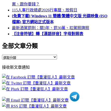
案、跟你要錢？
115人事行政總處2026行事曆、放假日
[免費下載] Windows 11 簡體/繁體中文版 光碟映像 (ISO
檔案) 官方網站正式版本
最新酒駕罰則：關3年、罰30萬、扣駕照牌照
【注音符號】轉【漢語拼音】字母對照表
全部文章分類
全
部
接收新文章通知
文
章
分
類