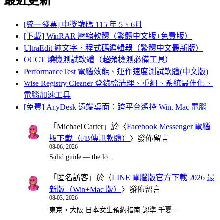
最近更新
[統一發票] 中獎號碼 115 年 5、6月
[下載] WinRAR 壓縮軟體（繁體中文版+免費版）
UltraEdit 純文字、程式碼編輯器（繁體中文最新版）
OCCT 燒機測試軟體（超頻檢測必備工具）
PerformanceTest 電腦效能、運作速度測試軟體(中文版)
Wise Registry Cleaner 登錄檔清理、重組、系統最佳化、
電腦加速工具
[免費] AnyDesk 遠端桌面：跨平台遙控 Win, Mac 電腦
「
Michael Carter
」於〈
Facebook Messenger 電腦
版下載（FB傳訊軟體）
〉發佈留言
08-06, 2026
Solid guide — the lo…
「
匿名訪客
」於〈
LINE 電腦版官方下載 2026 最
新版（Win+Mac 版）
〉發佈留言
08-03, 2026
東京・大阪 日本女生預約指南 認準 千夏…