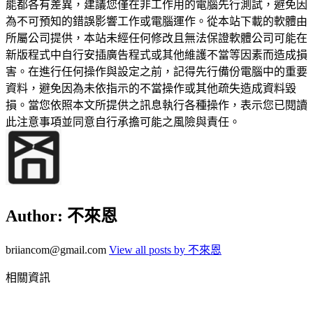
能都各有差異，建議您僅在非工作用的電腦先行測試，避免因
為不可預知的錯誤影響工作或電腦運作。從本站下載的軟體由
所屬公司提供，本站未經任何修改且無法保證軟體公司可能在
新版程式中自行安插廣告程式或其他維護不當等因素而造成損
害。在進行任何操作與設定之前，記得先行備份電腦中的重要
資料，避免因為未依指示的不當操作或其他疏失造成資料毀
損。當您依照本文所提供之訊息執行各種操作，表示您已閱讀
此注意事項並同意自行承擔可能之風險與責任。
Author:
不來恩
briiancom@gmail.com
View all posts by 不來恩
相關資訊