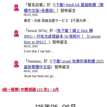
「
匿名訪客
」於〈
[下載] WinRAR 壓縮軟體（繁
體中文版+免費版）
〉發佈留言
08-03, 2026
東京・大阪 高級派遣サービス 【千夏の伊…
「
bowie 2674
」於〈
免下載！線上 Heic 轉
JPEG，可批次處理最多 50 張照片！（Convert
Heic to JPEG）
〉發佈留言
08-02, 2026
Love that I can batc…
「
Sumana
」於〈
[下載] avast! 免費防毒軟體 2025
最新繁體中文版
〉發佈留言
08-02, 2026
Avast has been my go…
[統一發票] 中獎號碼 115 年5、6月