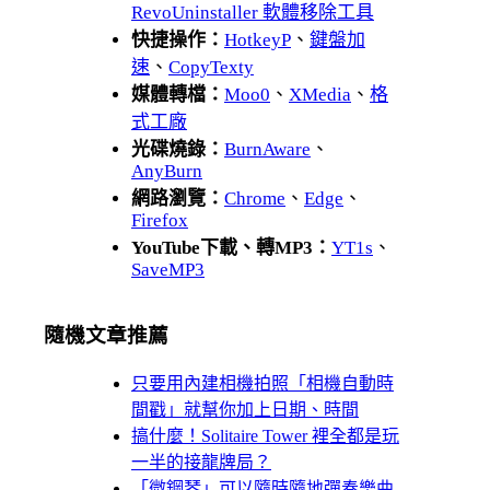
RevoUninstaller 軟體移除工具
快捷操作：
HotkeyP
、
鍵盤加
速
、
CopyTexty
媒體轉檔：
Moo0
、
XMedia
、
格
式工廠
光碟燒錄：
BurnAware
、
AnyBurn
網路瀏覽：
Chrome
、
Edge
、
Firefox
YouTube下載、轉MP3：
YT1s
、
SaveMP3
隨機文章推薦
只要用內建相機拍照「相機自動時
間戳」就幫你加上日期、時間
搞什麼！Solitaire Tower 裡全都是玩
一半的接龍牌局？
「微鋼琴」可以隨時隨地彈奏樂曲