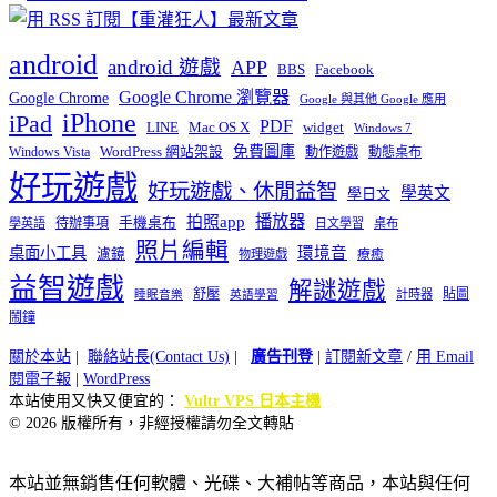
android
android 遊戲
APP
BBS
Facebook
Google Chrome 瀏覽器
Google Chrome
Google 與其他 Google 應用
iPhone
iPad
PDF
widget
LINE
Mac OS X
Windows 7
免費圖庫
Windows Vista
WordPress 網站架設
動作遊戲
動態桌布
好玩遊戲
好玩遊戲、休閒益智
學英文
學日文
播放器
拍照app
待辦事項
手機桌布
學英語
日文學習
桌布
照片編輯
桌面小工具
環境音
濾鏡
療癒
物理遊戲
益智遊戲
解謎遊戲
舒壓
貼圖
計時器
睡眠音樂
英語學習
鬧鐘
關於本站
|
聯絡站長(Contact Us)
|
廣告刊登
|
訂閱新文章
/
用 Email
閱電子報
|
WordPress
本站使用又快又便宜的：
Vultr VPS 日本主機
© 2026 版權所有，非經授權請勿全文轉貼
本站並無銷售任何軟體、光碟、大補帖等商品，本站與任何