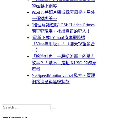
的虛擬小鋼琴
Pixel It 將照片轉成像素風格，另外
一種模糊美～
[推理解謎遊戲] CSI: Hidden Crimes
調查犯現場，找出真正的犯人！
[最新下載] Yahoo!奇摩即時通
「Vista專用版」！（聊天視窗多合
一）
「挖洗鮭魚」一段逆流而上的勵志
故事？！哦不！是超 KUSO 的游泳
遊戲
NetSpeedMonitor v2.5.4 監控、管理
網路流量與連線狀態
Search
Search
for: