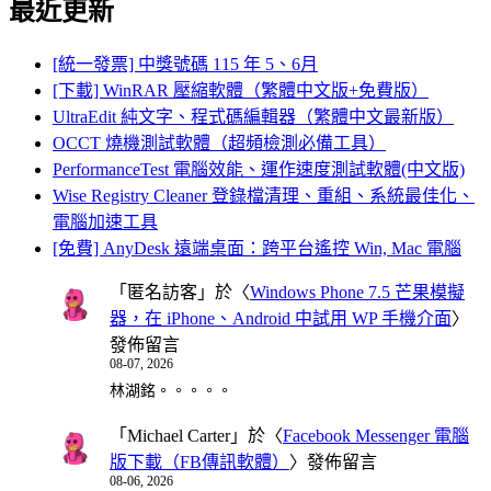
最近更新
[統一發票] 中獎號碼 115 年 5、6月
[下載] WinRAR 壓縮軟體（繁體中文版+免費版）
UltraEdit 純文字、程式碼編輯器（繁體中文最新版）
OCCT 燒機測試軟體（超頻檢測必備工具）
PerformanceTest 電腦效能、運作速度測試軟體(中文版)
Wise Registry Cleaner 登錄檔清理、重組、系統最佳化、
電腦加速工具
[免費] AnyDesk 遠端桌面：跨平台遙控 Win, Mac 電腦
「
匿名訪客
」於〈
Windows Phone 7.5 芒果模擬
器，在 iPhone、Android 中試用 WP 手機介面
〉
發佈留言
08-07, 2026
林湖銘。。。。。
「
Michael Carter
」於〈
Facebook Messenger 電腦
版下載（FB傳訊軟體）
〉發佈留言
08-06, 2026