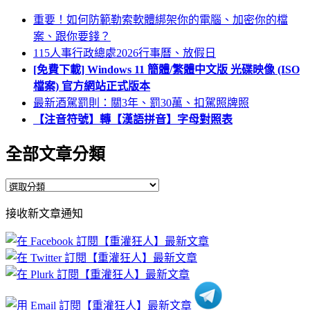
重要！如何防範勒索軟體綁架你的電腦、加密你的檔
案、跟你要錢？
115人事行政總處2026行事曆、放假日
[免費下載] Windows 11 簡體/繁體中文版 光碟映像 (ISO
檔案) 官方網站正式版本
最新酒駕罰則：關3年、罰30萬、扣駕照牌照
【注音符號】轉【漢語拼音】字母對照表
全部文章分類
全
部
接收新文章通知
文
章
分
類