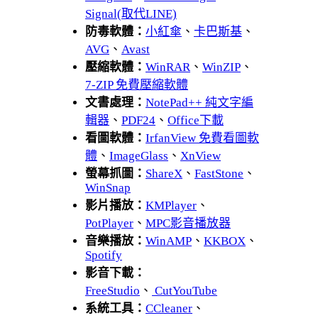
Signal(取代LINE)
防毒軟體：
小紅傘
、
卡巴斯基
、
AVG
、
Avast
壓縮軟體：
WinRAR
、
WinZIP
、
7-ZIP 免費壓縮軟體
文書處理：
NotePad++ 純文字編
輯器
、
PDF24
、
Office下載
看圖軟體：
IrfanView 免費看圖軟
體
、
ImageGlass
、
XnView
螢幕抓圖：
ShareX
、
FastStone
、
WinSnap
影片播放：
KMPlayer
、
PotPlayer
、
MPC影音播放器
音樂播放：
WinAMP
、
KKBOX
、
Spotify
影音下載：
FreeStudio
、
CutYouTube
系統工具：
CCleaner
、