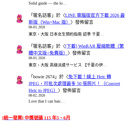
Solid guide — the lo…
「
匿名訪客
」於〈
LINE 電腦版官方下載 2026 最
新版（Win+Mac 版）
〉發佈留言
08-03, 2026
東京・大阪 日本女生預約指南 認準 千夏…
「
匿名訪客
」於〈
[下載] WinRAR 壓縮軟體（繁
體中文版+免費版）
〉發佈留言
08-03, 2026
東京・大阪 高級派遣サービス 【千夏の伊…
「
bowie 2674
」於〈
免下載！線上 Heic 轉
JPEG，可批次處理最多 50 張照片！（Convert
Heic to JPEG）
〉發佈留言
08-02, 2026
Love that I can batc…
[統一發票] 中獎號碼 115 年5、6月