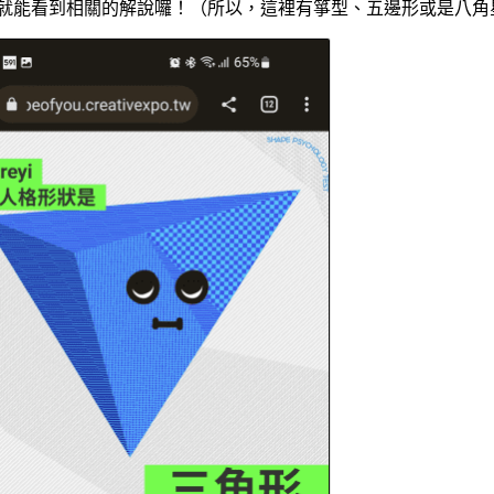
」就能看到相關的解說囉！（所以，這裡有箏型、五邊形或是八角