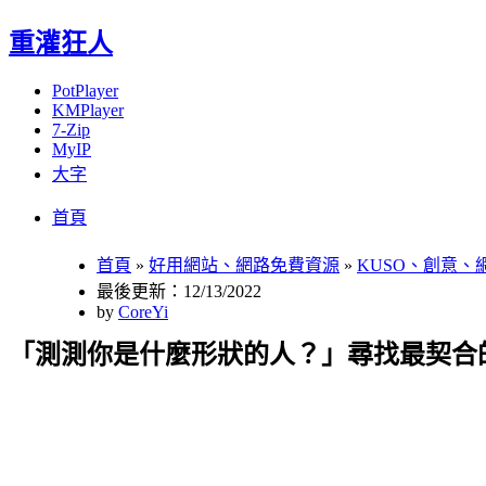
重灌狂人
PotPlayer
KMPlayer
7-Zip
MyIP
大字
Menu
Skip
首頁
to
content
首頁
»
好用網站、網路免費資源
»
KUSO、創意、
最後更新：12/13/2022
by
CoreYi
「測測你是什麼形狀的人？」尋找最契合