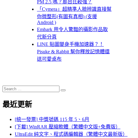
PM 2.5 嗎？那台比較強？
「Cymera」超精準人臉辨識直接幫
你微整形(有圖有真相) (支援
Android )
Embark 用令人驚豔的攝影作品取
代新分頁
LINE 貼圖變身手機加速器？！
Pisuke & Rabbit 幫你釋放記憶體還
送可愛桌布
Search
Search
for:
最近更新
[統一發票] 中獎號碼 115 年 5、6月
[下載] WinRAR 壓縮軟體（繁體中文版+免費版）
UltraEdit 純文字、程式碼編輯器（繁體中文最新版）