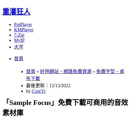
重灌狂人
PotPlayer
KMPlayer
7-Zip
MyIP
大字
Menu
Skip
首頁
to
content
首頁
»
好用網站、網路免費資源
»
免費字型、桌
布下載
最後更新：12/13/2022
by
CoreYi
「Sample Focus」免費下載可商用的音效
素材庫