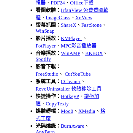
輯器
、
PDF24
、
Office下載
看圖軟體：
IrfanView 免費看圖軟
體
、
ImageGlass
、
XnView
螢幕抓圖：
ShareX
、
FastStone
、
WinSnap
影片播放：
KMPlayer
、
PotPlayer
、
MPC影音播放器
音樂播放：
WinAMP
、
KKBOX
、
Spotify
影音下載：
FreeStudio
、
CutYouTube
系統工具：
CCleaner
、
RevoUninstaller 軟體移除工具
快捷操作：
HotkeyP
、
鍵盤加
速
、
CopyTexty
媒體轉檔：
Moo0
、
XMedia
、
格
式工廠
光碟燒錄：
BurnAware
、
AnyBurn