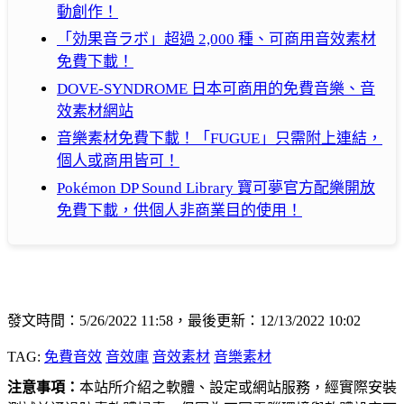
動創作！
「効果音ラボ」超過 2,000 種、可商用音效素材
免費下載！
DOVE-SYNDROME 日本可商用的免費音樂、音
效素材網站
音樂素材免費下載！「FUGUE」只需附上連結，
個人或商用皆可！
Pokémon DP Sound Library 寶可夢官方配樂開放
免費下載，供個人非商業目的使用！
發文時間：5/26/2022 11:58，最後更新：12/13/2022 10:02
TAG:
免費音效
音效庫
音效素材
音樂素材
注意事項：
本站所介紹之軟體、設定或網站服務，經實際安裝