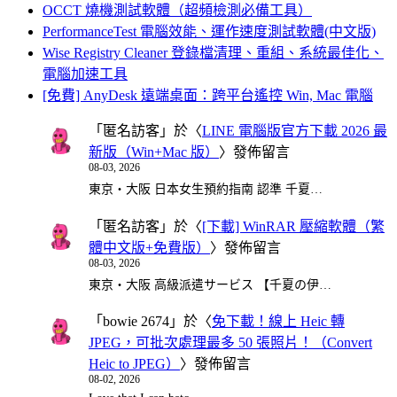
OCCT 燒機測試軟體（超頻檢測必備工具）
PerformanceTest 電腦效能、運作速度測試軟體(中文版)
Wise Registry Cleaner 登錄檔清理、重組、系統最佳化、
電腦加速工具
[免費] AnyDesk 遠端桌面：跨平台遙控 Win, Mac 電腦
「
匿名訪客
」於〈
LINE 電腦版官方下載 2026 最
新版（Win+Mac 版）
〉發佈留言
08-03, 2026
東京・大阪 日本女生預約指南 認準 千夏…
「
匿名訪客
」於〈
[下載] WinRAR 壓縮軟體（繁
體中文版+免費版）
〉發佈留言
08-03, 2026
東京・大阪 高級派遣サービス 【千夏の伊…
「
bowie 2674
」於〈
免下載！線上 Heic 轉
JPEG，可批次處理最多 50 張照片！（Convert
Heic to JPEG）
〉發佈留言
08-02, 2026