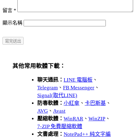
留言
*
顯示名稱
其他常用軟體下載：
聊天通訊：
LINE 電腦板
、
Telegram
、
FB Messenger
、
Signal(取代LINE)
防毒軟體：
小紅傘
、
卡巴斯基
、
AVG
、
Avast
壓縮軟體：
WinRAR
、
WinZIP
、
7-ZIP 免費壓縮軟體
文書處理：
NotePad++ 純文字編