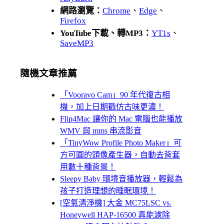
網路瀏覽：
Chrome
、
Edge
、
Firefox
YouTube下載、轉MP3：
YT1s
、
SaveMP3
隨機文章推薦
「Vooravo Cam」90 年代復古相
機，加上日期戳仿古味更濃！
Flip4Mac 讓你的 Mac 電腦也能播放
WMV 與 mms 串流影音
「TinyWow Profile Photo Maker」可
方可圓的頭像產生器，自動去背套
用數十種背景！
Sleepy Baby 環境音播放器，輕鬆為
孩子打造理想的睡眠環境！
[空氣清淨機] 大金 MC75LSC vs.
Honeywell HAP-16500 真能濾除