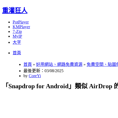
重灌狂人
PotPlayer
KMPlayer
7-Zip
MyIP
大字
Menu
Skip
首頁
to
content
首頁
»
好用網站、網路免費資源
»
免費空間、貼圖
最後更新：03/08/2025
by
CoreYi
「Snapdrop for Android」類似 AirD