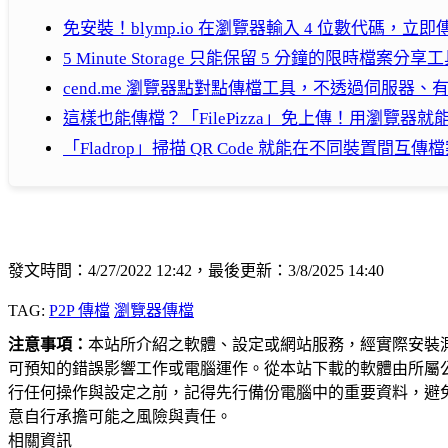
免安裝！blymp.io 在瀏覽器輸入 4 位數代碼，立即
5 Minute Storage 只能保留 5 分鐘的限時檔案分享
cend.me 瀏覽器點對點傳檔工具，不透過伺服器
這樣也能傳檔？「FilePizza」免上傳！用瀏覽器
「Fladrop」掃描 QR Code 就能在不同裝置間互傳
發文時間：4/27/2022 12:42，最後更新：3/8/2025 14:40
TAG:
P2P 傳檔
瀏覽器傳檔
注意事項：
本站所介紹之軟體、設定或網站服務，經實際安裝
可預知的錯誤影響工作或電腦運作。從本站下載的軟體由所屬
行任何操作與設定之前，記得先行備份電腦中的重要資料，避
意自行承擔可能之風險與責任。
相關資訊