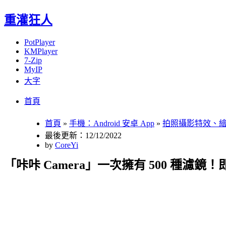
重灌狂人
PotPlayer
KMPlayer
7-Zip
MyIP
大字
Menu
Skip
首頁
to
content
首頁
»
手機：Android 安卓 App
»
拍照攝影特效、
最後更新：12/12/2022
by
CoreYi
「咔咔 Camera」一次擁有 500 種濾