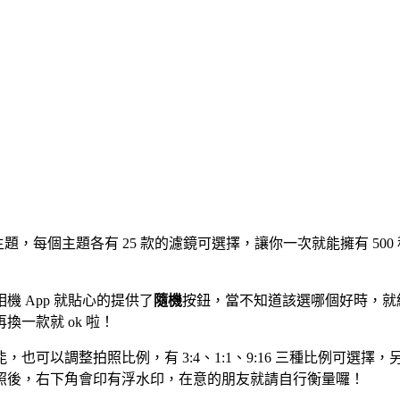
種的主題，每個主題各有 25 款的濾鏡可選擇，讓你一次就能擁有 
 App 就貼心的提供了
隨機
按鈕，當不知道該選哪個好時，就
一款就 ok 啦！
可以調整拍照比例，有 3:4、1:1、9:16 三種比例可選
照後，右下角會印有浮水印，在意的朋友就請自行衡量囉！