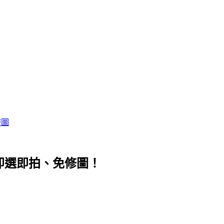
繪圖
鏡！即選即拍、免修圖！