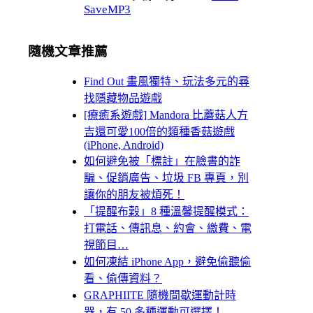
SaveMP3
隨機文章推薦
Find Out 畫風獨特、玩法多元的尋
找隱藏物品遊戲
[療癒系遊戲] Mandora 比蘑菇人方
吉還可愛100倍的類種香菇遊戲
(iPhone, Android)
如何避免被「標註」在臉書的詐
騙、促銷廣告、垃圾 FB 專頁，別
讓你的朋友被煩死！
「提醒布穀」8 種溫馨提醒模式：
打電話、傳訊息、約會、繳費、電
視節目…
如何凍結 iPhone App，避免偷聽偷
看、偷傳資料？
GRAPHIITE 隨機間歇運動計時
器，有 50 多種運動可選擇！