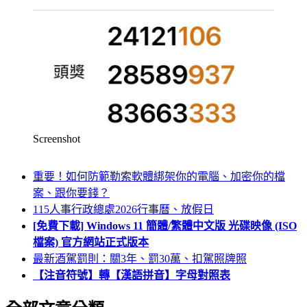
Screenshot
重要！如何防範勒索軟體綁架你的電腦、加密你的檔
案、跟你要錢？
115人事行政總處2026行事曆、放假日
[免費下載] Windows 11 簡體/繁體中文版 光碟映像 (ISO
檔案) 官方網站正式版本
最新酒駕罰則：關3年、罰30萬、扣駕照牌照
【注音符號】轉【漢語拼音】字母對照表