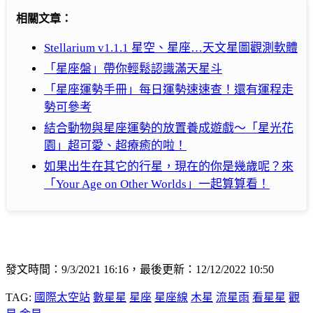
相關文章：
Stellarium v1.1.1 星空、星座…天文星圖觀測軟體
「星座盤」帶你輕鬆認識滿天星斗
「星座運勢手冊」每日運勢速速查！還有運程走
勢可參考
結合動物與星座運勢的放置養成遊戲～「星光花
園」超可愛、超療癒的啦！
如果出生在其它的行星，現在的你是幾歲呢？來
「Your Age on Other Worlds」一起算算看！
發文時間：9/3/2021 16:16，最後更新：12/12/2022 10:50
TAG:
國際太空站
數星星
星座
星座線
木星
流星雨
看星星
觀