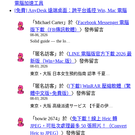
電腦加速工具
[免費] AnyDesk 遠端桌面：跨平台遙控 Win, Mac 電腦
「
Michael Carter
」於〈
Facebook Messenger 電腦
版下載（FB傳訊軟體）
〉發佈留言
08-06, 2026
Solid guide — the lo…
「
匿名訪客
」於〈
LINE 電腦版官方下載 2026 最
新版（Win+Mac 版）
〉發佈留言
08-03, 2026
東京・大阪 日本女生預約指南 認準 千夏…
「
匿名訪客
」於〈
[下載] WinRAR 壓縮軟體（繁
體中文版+免費版）
〉發佈留言
08-03, 2026
東京・大阪 高級派遣サービス 【千夏の伊…
「
bowie 2674
」於〈
免下載！線上 Heic 轉
JPEG，可批次處理最多 50 張照片！（Convert
Heic to JPEG）
〉發佈留言