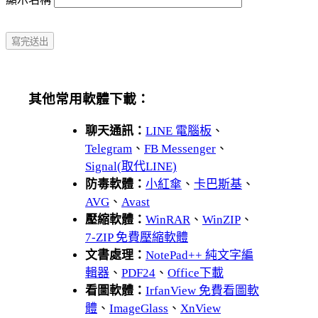
其他常用軟體下載：
聊天通訊：
LINE 電腦板
、
Telegram
、
FB Messenger
、
Signal(取代LINE)
防毒軟體：
小紅傘
、
卡巴斯基
、
AVG
、
Avast
壓縮軟體：
WinRAR
、
WinZIP
、
7-ZIP 免費壓縮軟體
文書處理：
NotePad++ 純文字編
輯器
、
PDF24
、
Office下載
看圖軟體：
IrfanView 免費看圖軟
體
、
ImageGlass
、
XnView