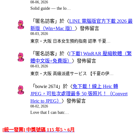
08-06, 2026
Solid guide — the lo…
「
匿名訪客
」於〈
LINE 電腦版官方下載 2026 最
新版（Win+Mac 版）
〉發佈留言
08-03, 2026
東京・大阪 日本女生預約指南 認準 千夏…
「
匿名訪客
」於〈
[下載] WinRAR 壓縮軟體（繁
體中文版+免費版）
〉發佈留言
08-03, 2026
東京・大阪 高級派遣サービス 【千夏の伊…
「
bowie 2674
」於〈
免下載！線上 Heic 轉
JPEG，可批次處理最多 50 張照片！（Convert
Heic to JPEG）
〉發佈留言
08-02, 2026
Love that I can batc…
[統一發票] 中獎號碼 115 年5、6月