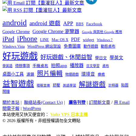
android
android 遊戲
APP
BBS
Facebook
Google Chrome 瀏覽器
Google Chrome
Google 與其他 Google 應用
iPhone
iPad
PDF
widget
LINE
Mac OS X
Windows 7
免費圖庫
Windows Vista
WordPress 網站架設
動作遊戲
動態桌布
好玩遊戲
好玩遊戲、休閒益智
學英文
學日文
播放器
拍照app
待辦事項
手機桌布
學英語
日文學習
桌布
照片編輯
桌面小工具
環境音
濾鏡
療癒
物理遊戲
益智遊戲
解謎遊戲
舒壓
貼圖
計時器
睡眠音樂
英語學習
鬧鐘
關於本站
|
聯絡站長(Contact Us)
|
廣告刊登
|
訂閱新文章
/
用 Email
閱電子報
|
WordPress
本站使用又快又便宜的：
Vultr VPS 日本主機
© 2026 版權所有，非經授權請勿全文轉貼