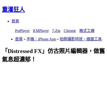
重灌狂人
Menu
Skip
首頁
to
content
PotPlayer
KMPlayer
7-Zip
Chrome
格式工廠
首頁
»
手機：iPhone App
»
拍照攝影特效、繪圖工具
「Distressed FX」仿古照片編輯器，做舊
氣息超濃郁！