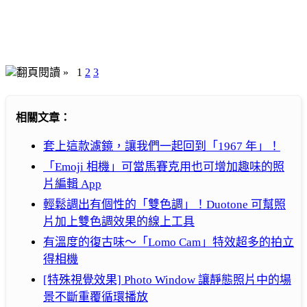
翻頁閱讀 »
1
2
3
相關文章：
套上這款濾鏡，讓我們一起回到「1967 年」！
「Emoji 相機」可當馬賽克用也可增加趣味的照
片編輯 App
輕鬆調出有個性的「雙色調」！Duotone 可幫照
片加上雙色調效果的線上工具
有溫度的復古味～「Lomo Cam」特效超多的拍立
得相機
[特殊視覺效果] Photo Window 讓靜態照片中的場
景不斷重覆循環播放