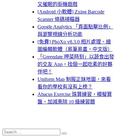
又催眠的街機遊戲
[Android 小軟體] Zxing Barcode
Scanner 條碼掃瞄器
Google Analytics 「頁面點擊比例」
與瀏覽視線分析功能
[免費] PhoXo v8.3.0 相片處理、繪
圖編輯軟體（易筆易畫，中文版）
「Greendate 呷菜時刻」以蔬食出發
的交友 App，找個一起吃素的好夥
伴吧！
Uniform Map 制服正妹地圖，來看
看你的學校有沒有上榜？
Abacus Exercise 珠算練習，模擬算
盤、加減乘除 10 級練習題
Search
Search
for: