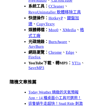
FreeStudio
、
CutYouTube
系統工具：
CCleaner
、
RevoUninstaller 軟體移除工具
快捷操作：
HotkeyP
、
鍵盤加
速
、
CopyTexty
媒體轉檔：
Moo0
、
XMedia
、
格
式工廠
光碟燒錄：
BurnAware
、
AnyBurn
網路瀏覽：
Chrome
、
Edge
、
Firefox
YouTube下載、轉MP3：
YT1s
、
SaveMP3
隨機文章推薦
Today Weather 精緻的天氣預報
App，14 種桌面小工具可選用！
這隻蝸牛走超快！Snail Ride 刺激