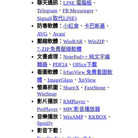
聊天通訊：
LINE 電腦板
、
Telegram
、
FB Messenger
、
Signal(取代LINE)
防毒軟體：
小紅傘
、
卡巴斯基
、
AVG
、
Avast
壓縮軟體：
WinRAR
、
WinZIP
、
7-ZIP 免費壓縮軟體
文書處理：
NotePad++ 純文字編
輯器
、
PDF24
、
Office下載
看圖軟體：
IrfanView 免費看圖軟
體
、
ImageGlass
、
XnView
螢幕抓圖：
ShareX
、
FastStone
、
WinSnap
影片播放：
KMPlayer
、
PotPlayer
、
MPC影音播放器
音樂播放：
WinAMP
、
KKBOX
、
Spotify
影音下載：