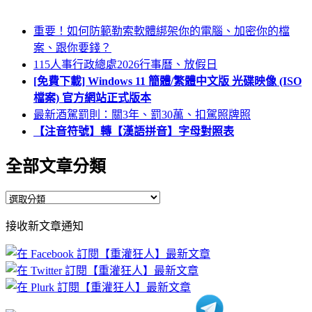
重要！如何防範勒索軟體綁架你的電腦、加密你的檔
案、跟你要錢？
115人事行政總處2026行事曆、放假日
[免費下載] Windows 11 簡體/繁體中文版 光碟映像 (ISO
檔案) 官方網站正式版本
最新酒駕罰則：關3年、罰30萬、扣駕照牌照
【注音符號】轉【漢語拼音】字母對照表
全部文章分類
全
部
接收新文章通知
文
章
分
類