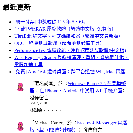
最近更新
[統一發票] 中獎號碼 115 年 5、6月
[下載] WinRAR 壓縮軟體（繁體中文版+免費版）
UltraEdit 純文字、程式碼編輯器（繁體中文最新版）
OCCT 燒機測試軟體（超頻檢測必備工具）
PerformanceTest 電腦效能、運作速度測試軟體(中文版)
Wise Registry Cleaner 登錄檔清理、重組、系統最佳化、
電腦加速工具
[免費] AnyDesk 遠端桌面：跨平台遙控 Win, Mac 電腦
「
匿名訪客
」於〈
Windows Phone 7.5 芒果模擬
器，在 iPhone、Android 中試用 WP 手機介面
〉
發佈留言
08-07, 2026
林湖銘。。。。。
「
Michael Carter
」於〈
Facebook Messenger 電腦
版下載（FB傳訊軟體）
〉發佈留言