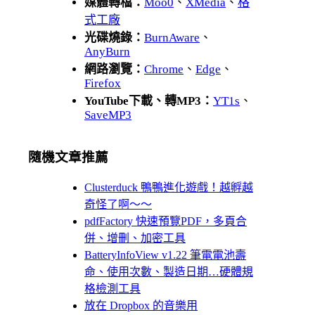
媒體轉檔：
Moo0
、
XMedia
、
格
式工廠
光碟燒錄：
BurnAware
、
AnyBurn
網路瀏覽：
Chrome
、
Edge
、
Firefox
YouTube下載、轉MP3：
YT1s
、
SaveMP3
隨機文章推薦
Clusterduck 鴨鴨進化遊戲！越孵越
奇怪了啊～～
pdfFactory 快速預覽PDF，多頁合
併、增刪、加密工具
BatteryInfoView v1.22 筆電電池壽
命、使用次數、製造日期…硬體規
格檢測工具
放在 Dropbox 的音樂用