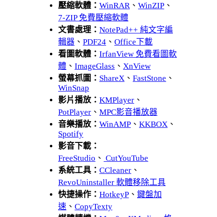
壓縮軟體：
WinRAR
、
WinZIP
、
7-ZIP 免費壓縮軟體
文書處理：
NotePad++ 純文字編
輯器
、
PDF24
、
Office下載
看圖軟體：
IrfanView 免費看圖軟
體
、
ImageGlass
、
XnView
螢幕抓圖：
ShareX
、
FastStone
、
WinSnap
影片播放：
KMPlayer
、
PotPlayer
、
MPC影音播放器
音樂播放：
WinAMP
、
KKBOX
、
Spotify
影音下載：
FreeStudio
、
CutYouTube
系統工具：
CCleaner
、
RevoUninstaller 軟體移除工具
快捷操作：
HotkeyP
、
鍵盤加
速
、
CopyTexty