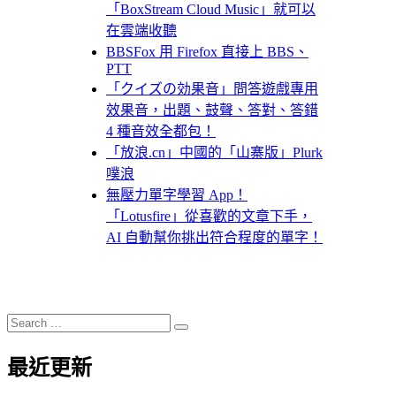
「BoxStream Cloud Music」就可以
在雲端收聽
BBSFox 用 Firefox 直接上 BBS、
PTT
「クイズの効果音」問答遊戲專用
效果音，出題、鼓聲、答對、答錯
4 種音效全都包！
「放浪.cn」中國的「山寨版」Plurk
噗浪
無壓力單字學習 App！
「Lotusfire」從喜歡的文章下手，
AI 自動幫你挑出符合程度的單字！
Search
Search
for:
最近更新