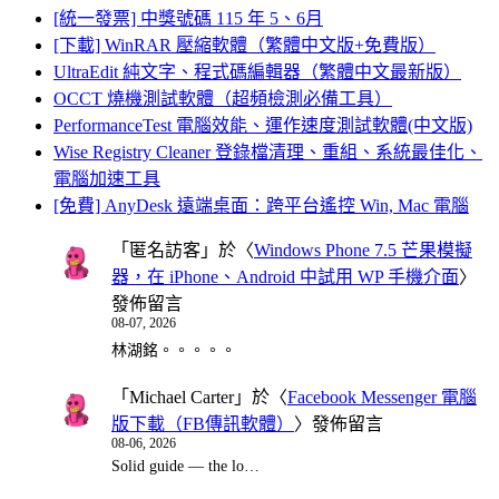
[統一發票] 中獎號碼 115 年 5、6月
[下載] WinRAR 壓縮軟體（繁體中文版+免費版）
UltraEdit 純文字、程式碼編輯器（繁體中文最新版）
OCCT 燒機測試軟體（超頻檢測必備工具）
PerformanceTest 電腦效能、運作速度測試軟體(中文版)
Wise Registry Cleaner 登錄檔清理、重組、系統最佳化、
電腦加速工具
[免費] AnyDesk 遠端桌面：跨平台遙控 Win, Mac 電腦
「
匿名訪客
」於〈
Windows Phone 7.5 芒果模擬
器，在 iPhone、Android 中試用 WP 手機介面
〉
發佈留言
08-07, 2026
林湖銘。。。。。
「
Michael Carter
」於〈
Facebook Messenger 電腦
版下載（FB傳訊軟體）
〉發佈留言
08-06, 2026
Solid guide — the lo…