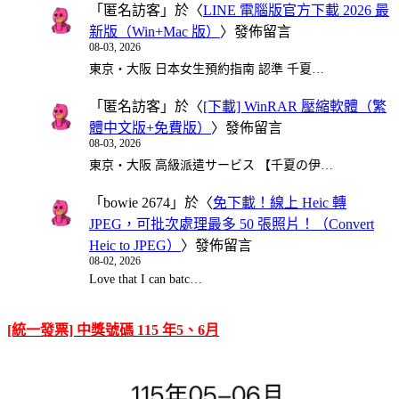
「
匿名訪客
」於〈
LINE 電腦版官方下載 2026 最
新版（Win+Mac 版）
〉發佈留言
08-03, 2026
東京・大阪 日本女生預約指南 認準 千夏…
「
匿名訪客
」於〈
[下載] WinRAR 壓縮軟體（繁
體中文版+免費版）
〉發佈留言
08-03, 2026
東京・大阪 高級派遣サービス 【千夏の伊…
「
bowie 2674
」於〈
免下載！線上 Heic 轉
JPEG，可批次處理最多 50 張照片！（Convert
Heic to JPEG）
〉發佈留言
08-02, 2026
Love that I can batc…
[統一發票] 中獎號碼 115 年5、6月