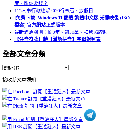
案、跟你要錢？
115人事行政總處2026行事曆、放假日
[免費下載] Windows 11 簡體/繁體中文版 光碟映像 (ISO
檔案) 官方網站正式版本
最新酒駕罰則：關3年、罰30萬、扣駕照牌照
【注音符號】轉【漢語拼音】字母對照表
全部文章分類
全
部
接收新文章通知
文
章
分
類