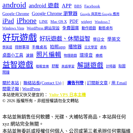
android
android 遊戲
APP
BBS
Facebook
Google Chrome 瀏覽器
Google Chrome
Google 與其他 Google 應用
iPhone
iPad
PDF
widget
LINE
Mac OS X
Windows 7
免費圖庫
Windows Vista
WordPress 網站架設
動作遊戲
動態桌布
好玩遊戲
好玩遊戲、休閒益智
學英文
學日文
播放器
拍照app
待辦事項
手機桌布
學英語
日文學習
桌布
照片編輯
桌面小工具
環境音
濾鏡
療癒
物理遊戲
益智遊戲
解謎遊戲
舒壓
貼圖
計時器
睡眠音樂
英語學習
鬧鐘
關於本站
|
聯絡站長(Contact Us)
|
廣告刊登
|
訂閱新文章
/
用 Email
閱電子報
|
WordPress
本站使用又快又便宜的：
Vultr VPS 日本主機
© 2026 版權所有，非經授權請勿全文轉貼
本站並無銷售任何軟體、光碟、大補帖等商品，本站與任何
xyz 網站完全無關。
本站並無委託或授權任何個人、公司或第三者承辦任何電腦維