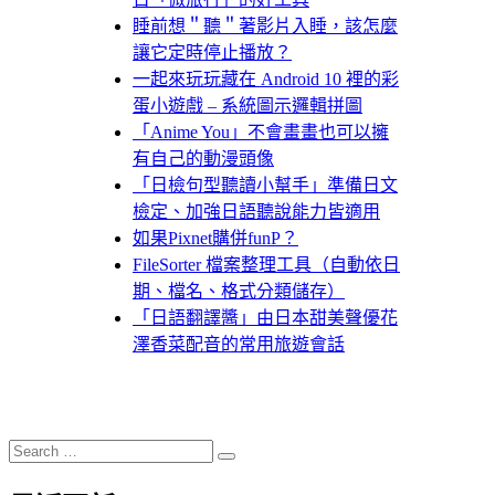
睡前想＂聽＂著影片入睡，該怎麼
讓它定時停止播放？
一起來玩玩藏在 Android 10 裡的彩
蛋小遊戲 – 系統圖示邏輯拼圖
「Anime You」不會畫畫也可以擁
有自己的動漫頭像
「日檢句型聽讀小幫手」準備日文
檢定、加強日語聽說能力皆適用
如果Pixnet購併funP？
FileSorter 檔案整理工具（自動依日
期、檔名、格式分類儲存）
「日語翻譯醬」由日本甜美聲優花
澤香菜配音的常用旅遊會話
Search
Search
for: