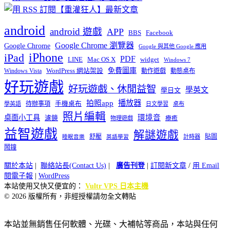
android
android 遊戲
APP
BBS
Facebook
Google Chrome 瀏覽器
Google Chrome
Google 與其他 Google 應用
iPhone
iPad
PDF
widget
LINE
Mac OS X
Windows 7
免費圖庫
Windows Vista
WordPress 網站架設
動作遊戲
動態桌布
好玩遊戲
好玩遊戲、休閒益智
學英文
學日文
播放器
拍照app
待辦事項
手機桌布
學英語
日文學習
桌布
照片編輯
桌面小工具
環境音
濾鏡
療癒
物理遊戲
益智遊戲
解謎遊戲
舒壓
貼圖
計時器
睡眠音樂
英語學習
鬧鐘
關於本站
|
聯絡站長(Contact Us)
|
廣告刊登
|
訂閱新文章
/
用 Email
閱電子報
|
WordPress
本站使用又快又便宜的：
Vultr VPS 日本主機
© 2026 版權所有，非經授權請勿全文轉貼
本站並無銷售任何軟體、光碟、大補帖等商品，本站與任何