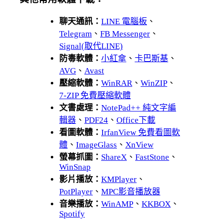
聊天通訊：
LINE 電腦板
、
Telegram
、
FB Messenger
、
Signal(取代LINE)
防毒軟體：
小紅傘
、
卡巴斯基
、
AVG
、
Avast
壓縮軟體：
WinRAR
、
WinZIP
、
7-ZIP 免費壓縮軟體
文書處理：
NotePad++ 純文字編
輯器
、
PDF24
、
Office下載
看圖軟體：
IrfanView 免費看圖軟
體
、
ImageGlass
、
XnView
螢幕抓圖：
ShareX
、
FastStone
、
WinSnap
影片播放：
KMPlayer
、
PotPlayer
、
MPC影音播放器
音樂播放：
WinAMP
、
KKBOX
、
Spotify