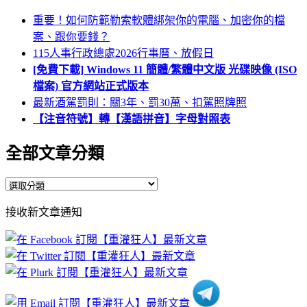
重要！如何防範勒索軟體綁架你的電腦、加密你的檔
案、跟你要錢？
115人事行政總處2026行事曆、放假日
[免費下載] Windows 11 簡體/繁體中文版 光碟映像 (ISO
檔案) 官方網站正式版本
最新酒駕罰則：關3年、罰30萬、扣駕照牌照
【注音符號】轉【漢語拼音】字母對照表
全部文章分類
全
部
接收新文章通知
文
章
分
類