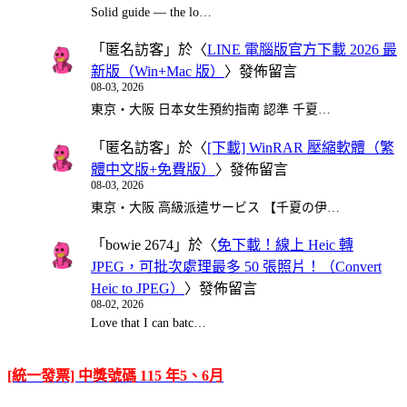
Solid guide — the lo…
「
匿名訪客
」於〈
LINE 電腦版官方下載 2026 最
新版（Win+Mac 版）
〉發佈留言
08-03, 2026
東京・大阪 日本女生預約指南 認準 千夏…
「
匿名訪客
」於〈
[下載] WinRAR 壓縮軟體（繁
體中文版+免費版）
〉發佈留言
08-03, 2026
東京・大阪 高級派遣サービス 【千夏の伊…
「
bowie 2674
」於〈
免下載！線上 Heic 轉
JPEG，可批次處理最多 50 張照片！（Convert
Heic to JPEG）
〉發佈留言
08-02, 2026
Love that I can batc…
[統一發票] 中獎號碼 115 年5、6月