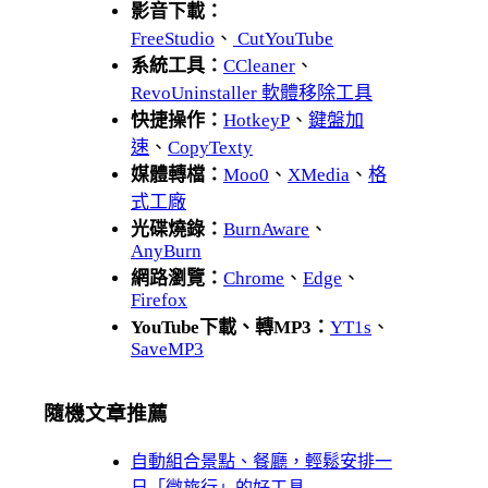
影音下載：
FreeStudio
、
CutYouTube
系統工具：
CCleaner
、
RevoUninstaller 軟體移除工具
快捷操作：
HotkeyP
、
鍵盤加
速
、
CopyTexty
媒體轉檔：
Moo0
、
XMedia
、
格
式工廠
光碟燒錄：
BurnAware
、
AnyBurn
網路瀏覽：
Chrome
、
Edge
、
Firefox
YouTube下載、轉MP3：
YT1s
、
SaveMP3
隨機文章推薦
自動組合景點、餐廳，輕鬆安排一
日「微旅行」的好工具