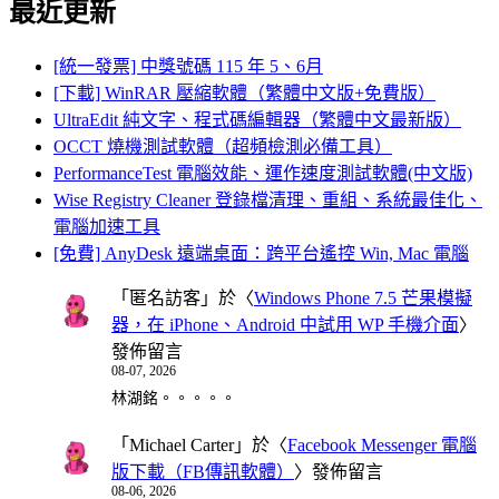
最近更新
[統一發票] 中獎號碼 115 年 5、6月
[下載] WinRAR 壓縮軟體（繁體中文版+免費版）
UltraEdit 純文字、程式碼編輯器（繁體中文最新版）
OCCT 燒機測試軟體（超頻檢測必備工具）
PerformanceTest 電腦效能、運作速度測試軟體(中文版)
Wise Registry Cleaner 登錄檔清理、重組、系統最佳化、
電腦加速工具
[免費] AnyDesk 遠端桌面：跨平台遙控 Win, Mac 電腦
「
匿名訪客
」於〈
Windows Phone 7.5 芒果模擬
器，在 iPhone、Android 中試用 WP 手機介面
〉
發佈留言
08-07, 2026
林湖銘。。。。。
「
Michael Carter
」於〈
Facebook Messenger 電腦
版下載（FB傳訊軟體）
〉發佈留言
08-06, 2026