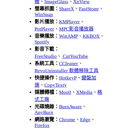
體
、
ImageGlass
、
XnView
螢幕抓圖：
ShareX
、
FastStone
、
WinSnap
影片播放：
KMPlayer
、
PotPlayer
、
MPC影音播放器
音樂播放：
WinAMP
、
KKBOX
、
Spotify
影音下載：
FreeStudio
、
CutYouTube
系統工具：
CCleaner
、
RevoUninstaller 軟體移除工具
快捷操作：
HotkeyP
、
鍵盤加
速
、
CopyTexty
媒體轉檔：
Moo0
、
XMedia
、
格
式工廠
光碟燒錄：
BurnAware
、
AnyBurn
網路瀏覽：
Chrome
、
Edge
、
Firefox