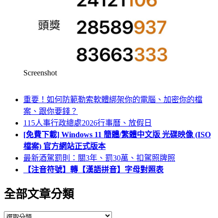
Screenshot
重要！如何防範勒索軟體綁架你的電腦、加密你的檔
案、跟你要錢？
115人事行政總處2026行事曆、放假日
[免費下載] Windows 11 簡體/繁體中文版 光碟映像 (ISO
檔案) 官方網站正式版本
最新酒駕罰則：關3年、罰30萬、扣駕照牌照
【注音符號】轉【漢語拼音】字母對照表
全部文章分類
全