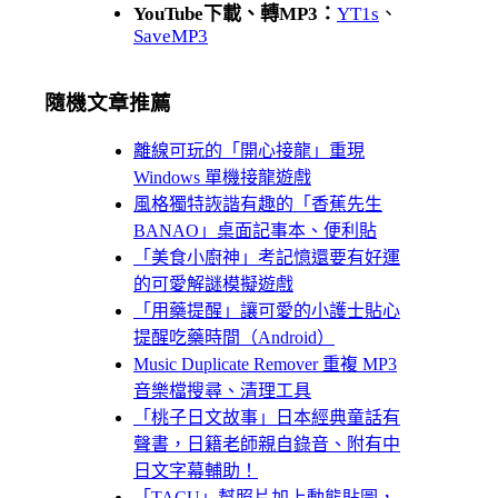
YouTube下載、轉MP3：
YT1s
、
SaveMP3
隨機文章推薦
離線可玩的「開心接龍」重現
Windows 單機接龍遊戲
風格獨特詼諧有趣的「香蕉先生
BANAO」桌面記事本、便利貼
「美食小廚神」考記憶還要有好運
的可愛解謎模擬遊戲
「用藥提醒」讓可愛的小護士貼心
提醒吃藥時間（Android）
Music Duplicate Remover 重複 MP3
音樂檔搜尋、清理工具
「桃子日文故事」日本經典童話有
聲書，日籍老師親自錄音、附有中
日文字幕輔助！
「TACU」幫照片加上動態貼圖，