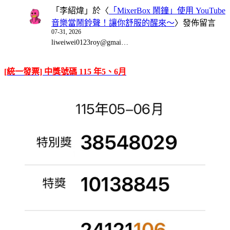
「
李紹煒
」於〈
「MixerBox 鬧鐘」使用 YouTube
音樂當鬧鈴聲！讓你舒服的醒來～
〉發佈留言
07-31, 2026
liweiwei0123roy@gmai…
[統一發票] 中獎號碼 115 年5、6月