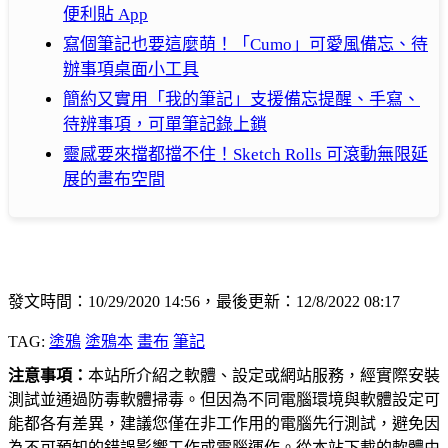
便利貼 App
寫個筆記也要這麼萌！「Cumo」可愛風備忘、待
辦事項桌面小工具
簡約又實用「我的筆記」支援備忘提醒、手寫、
待辨事項，可單筆記錄上鎖
靈感要來擋都擋不住！Sketch Rolls 可滾動無限延
展的畫布空間
發文時間：10/29/2020 14:56，最後更新：12/8/2022 08:17
TAG:
塗鴉
塗鴉本
畫布
筆記
注意事項：
本站所介紹之軟體、設定或網站服務，經實際安裝
測試並通過防毒軟體掃毒。但因為不同電腦環境與軟體設定可
能都各有差異，建議您僅在非工作用的電腦先行測試，避免因
為不可預知的錯誤影響工作或電腦運作。從本站下載的軟體由