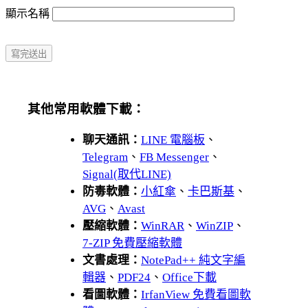
顯示名稱
其他常用軟體下載：
聊天通訊：
LINE 電腦板
、
Telegram
、
FB Messenger
、
Signal(取代LINE)
防毒軟體：
小紅傘
、
卡巴斯基
、
AVG
、
Avast
壓縮軟體：
WinRAR
、
WinZIP
、
7-ZIP 免費壓縮軟體
文書處理：
NotePad++ 純文字編
輯器
、
PDF24
、
Office下載
看圖軟體：
IrfanView 免費看圖軟