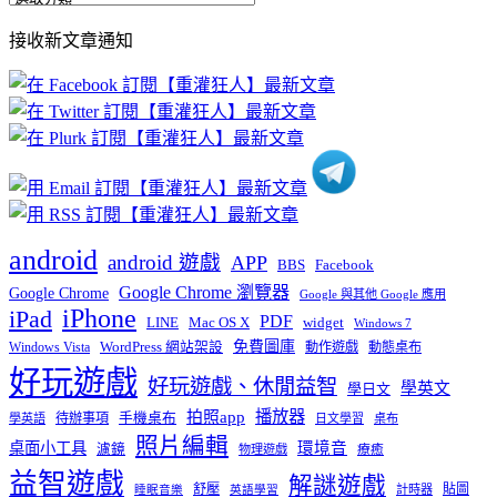
部
接收新文章通知
文
章
分
類
android
android 遊戲
APP
BBS
Facebook
Google Chrome 瀏覽器
Google Chrome
Google 與其他 Google 應用
iPhone
iPad
PDF
widget
LINE
Mac OS X
Windows 7
免費圖庫
Windows Vista
WordPress 網站架設
動作遊戲
動態桌布
好玩遊戲
好玩遊戲、休閒益智
學英文
學日文
播放器
拍照app
待辦事項
手機桌布
學英語
日文學習
桌布
照片編輯
桌面小工具
環境音
濾鏡
療癒
物理遊戲
益智遊戲
解謎遊戲
舒壓
貼圖
計時器
睡眠音樂
英語學習