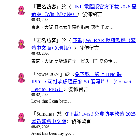
「
匿名訪客
」於〈
LINE 電腦版官方下載 2026 最
新版（Win+Mac 版）
〉發佈留言
08-03, 2026
東京・大阪 日本女生預約指南 認準 千夏…
「
匿名訪客
」於〈
[下載] WinRAR 壓縮軟體（繁
體中文版+免費版）
〉發佈留言
08-03, 2026
東京・大阪 高級派遣サービス 【千夏の伊…
「
bowie 2674
」於〈
免下載！線上 Heic 轉
JPEG，可批次處理最多 50 張照片！（Convert
Heic to JPEG）
〉發佈留言
08-02, 2026
Love that I can batc…
「
Sumana
」於〈
[下載] avast! 免費防毒軟體 2025
最新繁體中文版
〉發佈留言
08-02, 2026
Avast has been my go…