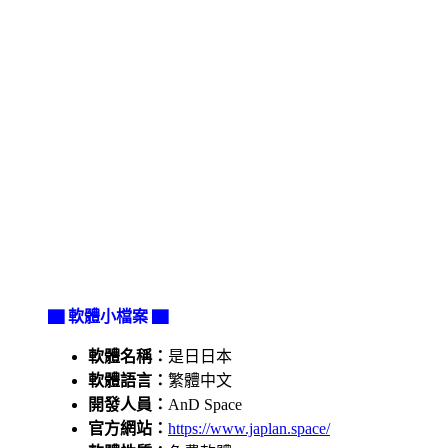
▇ 軟體小檔案 ▇
軟體名稱：
是日日本
軟體語言：
繁體中文
開發人員：
AnD Space
官方網站：
https://www.japlan.space/