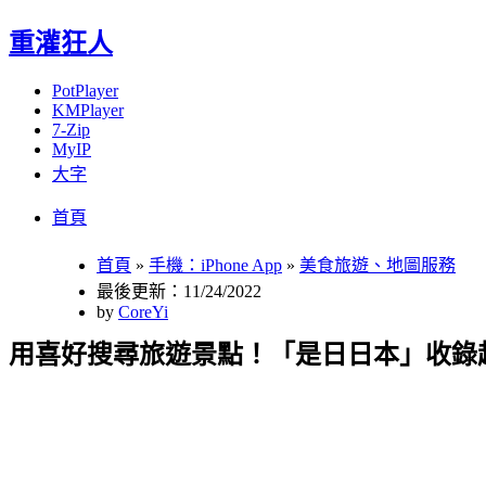
重灌狂人
PotPlayer
KMPlayer
7-Zip
MyIP
大字
Menu
Skip
首頁
to
content
首頁
»
手機：iPhone App
»
美食旅遊、地圖服務
最後更新：11/24/2022
by
CoreYi
用喜好搜尋旅遊景點！「是日日本」收錄超過