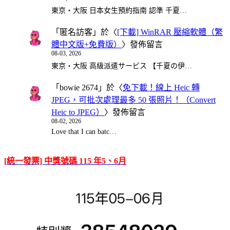
東京・大阪 日本女生預約指南 認準 千夏…
「
匿名訪客
」於〈
[下載] WinRAR 壓縮軟體（繁
體中文版+免費版）
〉發佈留言
08-03, 2026
東京・大阪 高級派遣サービス 【千夏の伊…
「
bowie 2674
」於〈
免下載！線上 Heic 轉
JPEG，可批次處理最多 50 張照片！（Convert
Heic to JPEG）
〉發佈留言
08-02, 2026
Love that I can batc…
[統一發票] 中獎號碼 115 年5、6月