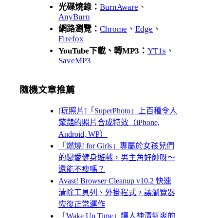
光碟燒錄：
BurnAware
、
AnyBurn
網路瀏覽：
Chrome
、
Edge
、
Firefox
YouTube下載、轉MP3：
YT1s
、
SaveMP3
隨機文章推薦
[玩照片]「SuperPhoto」上百種令人
驚豔的照片合成特效（iPhone,
Android, WP）
「燃燒! for Girls」專屬於女孩兒們
的戀愛健身遊戲，男主角好帥呀～
還能不瘦嗎？
Avast! Browser Cleanup v10.2 快速
清除工具列、外掛程式，讓瀏覽器
恢復正常運作
「Wake Up Time」讓人神清氣爽的