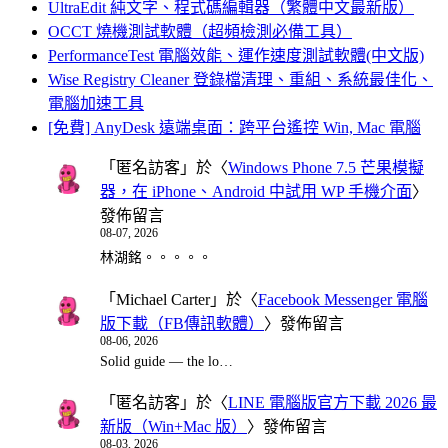
UltraEdit 純文字、程式碼編輯器（繁體中文最新版）
OCCT 燒機測試軟體（超頻檢測必備工具）
PerformanceTest 電腦效能、運作速度測試軟體(中文版)
Wise Registry Cleaner 登錄檔清理、重組、系統最佳化、
電腦加速工具
[免費] AnyDesk 遠端桌面：跨平台遙控 Win, Mac 電腦
「
匿名訪客
」於〈
Windows Phone 7.5 芒果模擬
器，在 iPhone、Android 中試用 WP 手機介面
〉
發佈留言
08-07, 2026
林湖銘。。。。。
「
Michael Carter
」於〈
Facebook Messenger 電腦
版下載（FB傳訊軟體）
〉發佈留言
08-06, 2026
Solid guide — the lo…
「
匿名訪客
」於〈
LINE 電腦版官方下載 2026 最
新版（Win+Mac 版）
〉發佈留言
08-03, 2026