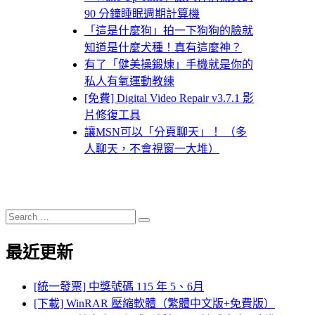
90 分鐘睡眠週期計算機
「這是什麼狗」拍一下狗狗的臉就
知道是什麼犬種！真有這麼神？
有了「健美操鍛煉」手機就是你的
私人有氧運動教練
[免費] Digital Video Repair v3.7.1 影
片修復工具
讓MSN可以「分頁聊天」！ （多
人聊天，不會視窗一大堆）
Search
Search
for:
最近更新
[統一發票] 中獎號碼 115 年 5、6月
[下載] WinRAR 壓縮軟體（繁體中文版+免費版）