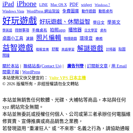
iPhone
iPad
PDF
widget
LINE
Mac OS X
Windows 7
免費圖庫
Windows Vista
WordPress 網站架設
動作遊戲
動態桌布
好玩遊戲
好玩遊戲、休閒益智
學英文
學日文
播放器
拍照app
待辦事項
手機桌布
學英語
日文學習
桌布
照片編輯
桌面小工具
環境音
濾鏡
療癒
物理遊戲
益智遊戲
解謎遊戲
舒壓
貼圖
計時器
睡眠音樂
英語學習
鬧鐘
關於本站
|
聯絡站長(Contact Us)
|
廣告刊登
|
訂閱新文章
/
用 Email
閱電子報
|
WordPress
本站使用又快又便宜的：
Vultr VPS 日本主機
© 2026 版權所有，非經授權請勿全文轉貼
本站並無銷售任何軟體、光碟、大補帖等商品，本站與任何
xyz 網站完全無關。
本站並無委託或授權任何個人、公司或第三者承辦任何電腦維
修買賣、宣傳推廣或商品銷售之業務，
若發現盜用 "重灌狂人" 或 "不來恩" 名義之行為，請協助通報