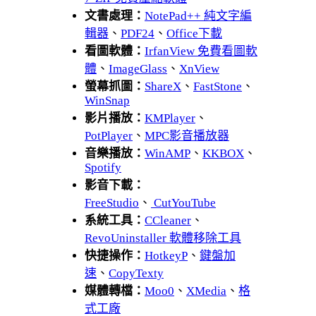
文書處理：
NotePad++ 純文字編
輯器
、
PDF24
、
Office下載
看圖軟體：
IrfanView 免費看圖軟
體
、
ImageGlass
、
XnView
螢幕抓圖：
ShareX
、
FastStone
、
WinSnap
影片播放：
KMPlayer
、
PotPlayer
、
MPC影音播放器
音樂播放：
WinAMP
、
KKBOX
、
Spotify
影音下載：
FreeStudio
、
CutYouTube
系統工具：
CCleaner
、
RevoUninstaller 軟體移除工具
快捷操作：
HotkeyP
、
鍵盤加
速
、
CopyTexty
媒體轉檔：
Moo0
、
XMedia
、
格
式工廠