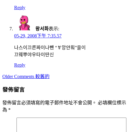
Reply
왕서화
表示:
05-29, 2008下午 7:35.57
나스이끄른짜이나뺀 “ㅸ앙얀훠”을이
끄웨뿌야우타이딴신
Reply
Comment
Older Comments 較舊的
navigation
發佈留言
發佈留言必須填寫的電子郵件地址不會公開。
必填欄位標示
為
*