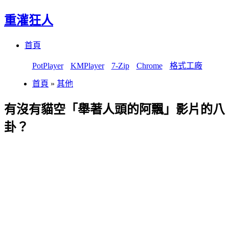
重灌狂人
Menu
Skip
首頁
to
content
PotPlayer
KMPlayer
7-Zip
Chrome
格式工廠
首頁
»
其他
有沒有貓空「舉著人頭的阿飄」影片的八
卦？