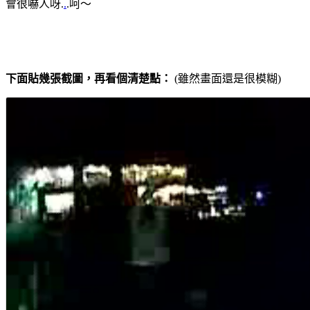
會很嚇人呀.
.
.呵～
下面貼幾張截圖，再看個清楚點：
(雖然畫面還是很模糊)