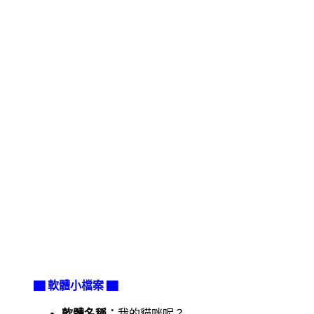
▇ 軟體小檔案 ▇
軟體名稱：
我的貓咪呢？