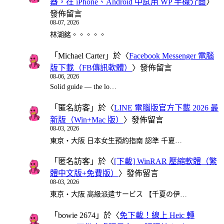
器，在 iPhone、Android 中試用 WP 手機介面
〉
發佈留言
08-07, 2026
林湖銘。。。。。
「
Michael Carter
」於〈
Facebook Messenger 電腦
版下載（FB傳訊軟體）
〉發佈留言
08-06, 2026
Solid guide — the lo…
「
匿名訪客
」於〈
LINE 電腦版官方下載 2026 最
新版（Win+Mac 版）
〉發佈留言
08-03, 2026
東京・大阪 日本女生預約指南 認準 千夏…
「
匿名訪客
」於〈
[下載] WinRAR 壓縮軟體（繁
體中文版+免費版）
〉發佈留言
08-03, 2026
東京・大阪 高級派遣サービス 【千夏の伊…
「
bowie 2674
」於〈
免下載！線上 Heic 轉