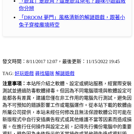
「鹿茸」是鹿角？還是鹿耳朵毛？趣味小遊戲教
你分辨
「DROOM 夢門」風格清新的解謎遊戲，跟著小
兔子穿梭魔境時空
發文時間：8/11/2017 12:07，最後更新：11/15/2022 19:45
TAG:
好玩遊戲
尋找貓咪
解謎遊戲
注意事項：
本站所介紹之軟體、設定或網站服務，經實際安裝
測試並通過防毒軟體掃毒。但因為不同電腦環境與軟體設定可
能都各有差異，建議您僅在非工作用的電腦先行測試，避免因
為不可預知的錯誤影響工作或電腦運作。從本站下載的軟體由
所屬公司提供，本站未經任何修改且無法保證軟體公司可能在
新版程式中自行安插廣告程式或其他維護不當等因素而造成損
害。在進行任何操作與設定之前，記得先行備份電腦中的重要
資料，避免因為未依指示的不當操作或其他疏失造成資料毀