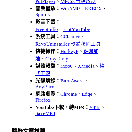
PotPlayer
、
MPC影音播放器
音樂播放：
WinAMP
、
KKBOX
、
Spotify
影音下載：
FreeStudio
、
CutYouTube
系統工具：
CCleaner
、
RevoUninstaller 軟體移除工具
快捷操作：
HotkeyP
、
鍵盤加
速
、
CopyTexty
媒體轉檔：
Moo0
、
XMedia
、
格
式工廠
光碟燒錄：
BurnAware
、
AnyBurn
網路瀏覽：
Chrome
、
Edge
、
Firefox
YouTube下載、轉MP3：
YT1s
、
SaveMP3
隨機文章推薦