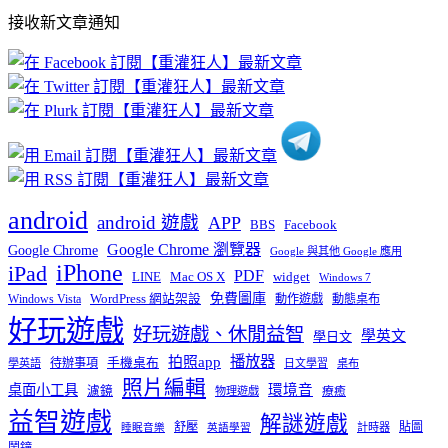
部
接收新文章通知
文
章
分
類
android
android 遊戲
APP
BBS
Facebook
Google Chrome 瀏覽器
Google Chrome
Google 與其他 Google 應用
iPhone
iPad
PDF
widget
LINE
Mac OS X
Windows 7
免費圖庫
Windows Vista
WordPress 網站架設
動作遊戲
動態桌布
好玩遊戲
好玩遊戲、休閒益智
學英文
學日文
播放器
拍照app
待辦事項
手機桌布
學英語
日文學習
桌布
照片編輯
桌面小工具
環境音
濾鏡
療癒
物理遊戲
益智遊戲
解謎遊戲
舒壓
貼圖
計時器
睡眠音樂
英語學習
鬧鐘