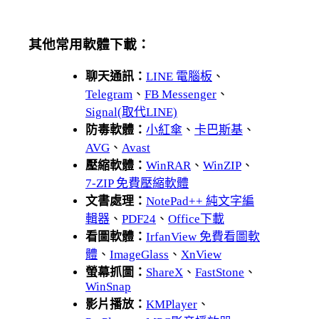
其他常用軟體下載：
聊天通訊：
LINE 電腦板
、
Telegram
、
FB Messenger
、
Signal(取代LINE)
防毒軟體：
小紅傘
、
卡巴斯基
、
AVG
、
Avast
壓縮軟體：
WinRAR
、
WinZIP
、
7-ZIP 免費壓縮軟體
文書處理：
NotePad++ 純文字編
輯器
、
PDF24
、
Office下載
看圖軟體：
IrfanView 免費看圖軟
體
、
ImageGlass
、
XnView
螢幕抓圖：
ShareX
、
FastStone
、
WinSnap
影片播放：
KMPlayer
、