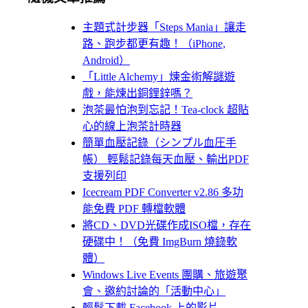
主題式計步器「Steps Mania」讓走
路、跑步都更有趣！（iPhone,
Android）
「Little Alchemy」煉金術解謎遊
戲，能煉出銅鋰鋅嗎？
泡茶最怕泡到忘記！Tea-clock 超貼
心的線上泡茶計時器
簡單血壓記錄（シンプル血圧手
帳） 輕鬆記錄每天血壓、輸出PDF
支援列印
Icecream PDF Converter v2.86 多功
能免費 PDF 轉檔軟體
將CD、DVD光碟作成ISO檔，存在
硬碟中！（免費 ImgBurn 燒錄軟
體）
Windows Live Events 團購、旅遊聚
會、邀約討論的「活動中心」
輕鬆下載 Facebook 上的影片