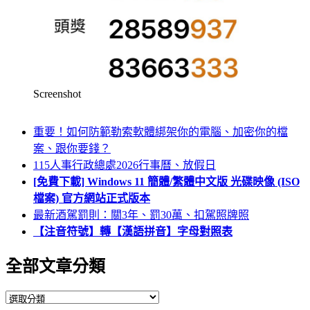
Screenshot
重要！如何防範勒索軟體綁架你的電腦、加密你的檔
案、跟你要錢？
115人事行政總處2026行事曆、放假日
[免費下載] Windows 11 簡體/繁體中文版 光碟映像 (ISO
檔案) 官方網站正式版本
最新酒駕罰則：關3年、罰30萬、扣駕照牌照
【注音符號】轉【漢語拼音】字母對照表
全部文章分類
全