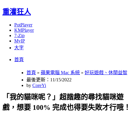
重灌狂人
PotPlayer
KMPlayer
7-Zip
MyIP
大字
Menu
Skip
首頁
to
content
首頁
»
蘋果電腦 Mac 系統
»
好玩遊戲、休閒益智
最後更新：11/15/2022
by
CoreYi
「我的貓咪呢？」超諧趣的尋找貓咪遊
戲，想要 100% 完成也得要失敗才行哦！