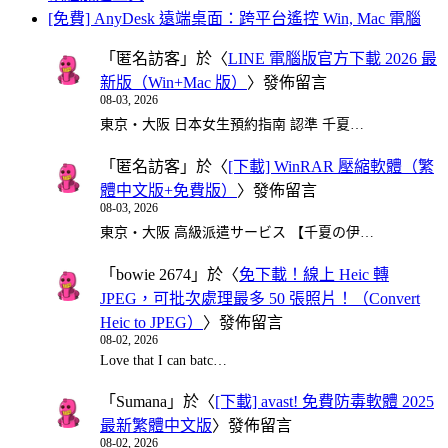
[免費] AnyDesk 遠端桌面：跨平台遙控 Win, Mac 電腦
「
匿名訪客
」於〈
LINE 電腦版官方下載 2026 最
新版（Win+Mac 版）
〉發佈留言
08-03, 2026
東京・大阪 日本女生預約指南 認準 千夏…
「
匿名訪客
」於〈
[下載] WinRAR 壓縮軟體（繁
體中文版+免費版）
〉發佈留言
08-03, 2026
東京・大阪 高級派遣サービス 【千夏の伊…
「
bowie 2674
」於〈
免下載！線上 Heic 轉
JPEG，可批次處理最多 50 張照片！（Convert
Heic to JPEG）
〉發佈留言
08-02, 2026
Love that I can batc…
「
Sumana
」於〈
[下載] avast! 免費防毒軟體 2025
最新繁體中文版
〉發佈留言
08-02, 2026