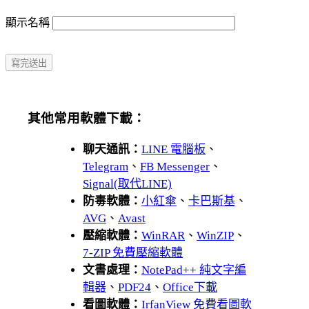
顯示名稱
其他常用軟體下載：
聊天通訊：
LINE 電腦板
、
Telegram
、
FB Messenger
、
Signal(取代LINE)
防毒軟體：
小紅傘
、
卡巴斯基
、
AVG
、
Avast
壓縮軟體：
WinRAR
、
WinZIP
、
7-ZIP 免費壓縮軟體
文書處理：
NotePad++ 純文字編
輯器
、
PDF24
、
Office下載
看圖軟體：
IrfanView 免費看圖軟