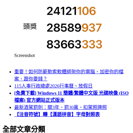
Screenshot
重要！如何防範勒索軟體綁架你的電腦、加密你的檔
案、跟你要錢？
115人事行政總處2026行事曆、放假日
[免費下載] Windows 11 簡體/繁體中文版 光碟映像 (ISO
檔案) 官方網站正式版本
最新酒駕罰則：關3年、罰30萬、扣駕照牌照
【注音符號】轉【漢語拼音】字母對照表
全部文章分類