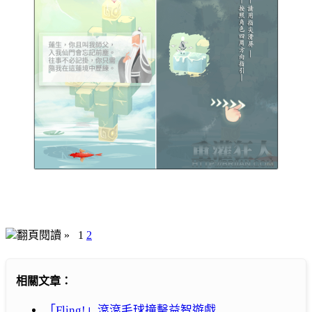
翻頁閱讀 »
1
2
相關文章：
「Fling!」滾滾毛球撞擊益智遊戲