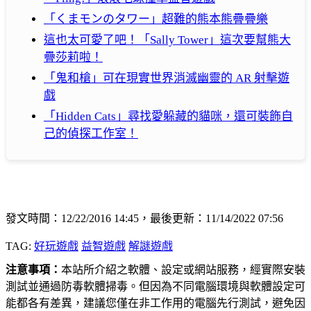
「くまモンのタワー」超難的熊本熊疊疊樂
這也太可愛了吧！「Sally Tower」這次要幫熊大
疊莎莉啦！
「鬼和槍」可在現實世界消滅幽靈的 AR 射擊遊
戲
「Hidden Cats」尋找愛躲藏的貓咪，還可裝飾自
己的偵探工作室！
發文時間：12/22/2016 14:45，最後更新：11/14/2022 07:56
TAG:
好玩遊戲
益智遊戲
解謎遊戲
注意事項：
本站所介紹之軟體、設定或網站服務，經實際安裝
測試並通過防毒軟體掃毒。但因為不同電腦環境與軟體設定可
能都各有差異，建議您僅在非工作用的電腦先行測試，避免因