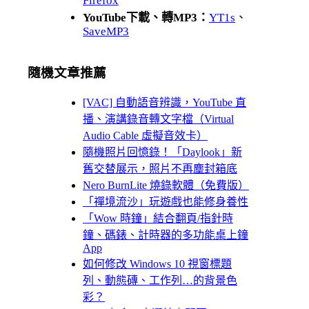
Firefox
YouTube下載、轉MP3：
YT1s
、
SaveMP3
隨機文章推薦
[VAC] 自動語音辨識，YouTube 直
播、演講錄音轉文字檔（Virtual
Audio Cable 虛擬音效卡）
隨機照片回憶錄！「Daylook」新
舊交替展示，照片不再塵封箱底
Nero BurnLite 燒錄軟體（免費版）
「禪境流沙」玩遊戲也能修身養性
「Wow 時鐘」結合翻頁/指針時
鐘、碼錶、計時器的多功能桌上鐘
App
如何修改 Windows 10 視窗標題
列、動態磚、工作列…的背景色
彩？