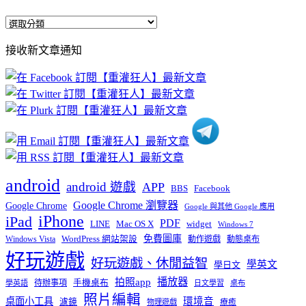
全
部
接收新文章通知
文
章
分
類
android
android 遊戲
APP
BBS
Facebook
Google Chrome 瀏覽器
Google Chrome
Google 與其他 Google 應用
iPhone
iPad
PDF
widget
LINE
Mac OS X
Windows 7
免費圖庫
Windows Vista
WordPress 網站架設
動作遊戲
動態桌布
好玩遊戲
好玩遊戲、休閒益智
學英文
學日文
播放器
拍照app
待辦事項
手機桌布
學英語
日文學習
桌布
照片編輯
桌面小工具
環境音
濾鏡
療癒
物理遊戲