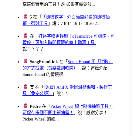
享這個實用的工具！🎉 如果有需要波...
5
在「
「隨機數字」介面簡單好看的隨機抽
籤、選號工具
」說：7 8 14 16 17 18 20 2...
在「
打逐字稿更輕鬆！oTranscribe 可調速、可
暫停、可加入時間標籤的線上聽寫工具
」
說：？？？
SongFromLink
在「
SoundHound 用「哼歌」
的方式找歌（音樂識別軟體）
」說：這篇介紹
SoundHound 的情境很...
ㄎ
在「
[免費] AniFX 滑鼠游標編輯、製作工
具（免安裝版）
」說：ㄎ
Pedro
在「
Picker Wheel 線上隨機抽籤工具，
可保存多個不同主題輪盤！
」說：感謝分享！
Picker Wheel 的確...