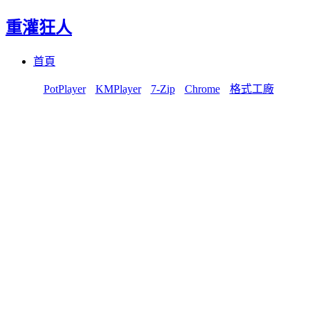
重灌狂人
Menu
Skip
首頁
to
content
PotPlayer
KMPlayer
7-Zip
Chrome
格式工廠