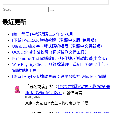
Search
Search
for:
最近更新
[統一發票] 中獎號碼 115 年 5、6月
[下載] WinRAR 壓縮軟體（繁體中文版+免費版）
UltraEdit 純文字、程式碼編輯器（繁體中文最新版）
OCCT 燒機測試軟體（超頻檢測必備工具）
PerformanceTest 電腦效能、運作速度測試軟體(中文版)
Wise Registry Cleaner 登錄檔清理、重組、系統最佳化、
電腦加速工具
[免費] AnyDesk 遠端桌面：跨平台遙控 Win, Mac 電腦
「
匿名訪客
」於〈
LINE 電腦版官方下載 2026 最
新版（Win+Mac 版）
〉發佈留言
08-03, 2026
東京・大阪 日本女生預約指南 認準 千夏…