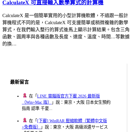
CalculateX 可直接輸入數學算式的計算機
CalculateX 是一個簡單實用的小型計算機軟體，不過跟一般計
算機程式不同的是，CalculateX 可支援簡單或稍微複雜的數學
算式，在我們輸入整行的算式後馬上顯示計算結果。包含三角
函數、圓周率與各種函數及長度、速度、溫度、時間…等數據
的換…
最新留言
在「
LINE 電腦版官方下載 2026 最新版
（Win+Mac 版）
」說：東京・大阪 日本女生預約
指南 認準 千夏...
在「
[下載] WinRAR 壓縮軟體（繁體中文版
+免費版）
」說：東京・大阪 高級派遣サービス