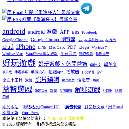
android
android 遊戲
APP
BBS
Facebook
Google Chrome 瀏覽器
Google Chrome
Google 與其他 Google 應用
iPhone
iPad
PDF
widget
LINE
Mac OS X
Windows 7
免費圖庫
Windows Vista
WordPress 網站架設
動作遊戲
動態桌布
好玩遊戲
好玩遊戲、休閒益智
學英文
學日文
播放器
拍照app
待辦事項
手機桌布
學英語
日文學習
桌布
照片編輯
桌面小工具
環境音
濾鏡
療癒
物理遊戲
益智遊戲
解謎遊戲
舒壓
貼圖
計時器
睡眠音樂
英語學習
鬧鐘
關於本站
|
聯絡站長(Contact Us)
|
廣告刊登
|
訂閱新文章
/
用 Email
閱電子報
|
WordPress
本站使用又快又便宜的：
Vultr VPS 日本主機
© 2026 版權所有，非經授權請勿全文轉貼