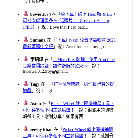
【千夏の伊...
bowie 2674
在「
免下載！線上 Heic 轉 JPEG，
可批次處理最多 50 張照片！（Convert Heic to
JPEG）
」說：Love that I can batc...
Sumana
在「
[下載] avast! 免費防毒軟體 2025
最新繁體中文版
」說：Avast has been my go...
李紹煒
在「
「MixerBox 鬧鐘」使用 YouTube
音樂當鬧鈴聲！讓你舒服的醒來～
」說：
liweiwei0123roy@gmai...
Tugy
在「
「打地鼠學唐詩」讓你長智慧的好
遊戲
」說：uugi
Aston
在「
Picker Wheel 線上隨機抽籤工具，
可保存多個不同主題輪盤！
」說：很實用的隨機
轉盤工具，謝謝分享！如果有西...
zeeshy khan
在「
Picker Wheel 線上隨機抽籤
工具，可保存多個不同主題輪盤！
」說：感謝分