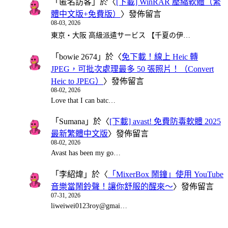
「
匿名訪客
」於〈
[下載] WinRAR 壓縮軟體（繁
體中文版+免費版）
〉發佈留言
08-03, 2026
東京・大阪 高級派遣サービス 【千夏の伊…
「
bowie 2674
」於〈
免下載！線上 Heic 轉
JPEG，可批次處理最多 50 張照片！（Convert
Heic to JPEG）
〉發佈留言
08-02, 2026
Love that I can batc…
「
Sumana
」於〈
[下載] avast! 免費防毒軟體 2025
最新繁體中文版
〉發佈留言
08-02, 2026
Avast has been my go…
「
李紹煒
」於〈
「MixerBox 鬧鐘」使用 YouTube
音樂當鬧鈴聲！讓你舒服的醒來～
〉發佈留言
07-31, 2026
liweiwei0123roy@gmai…