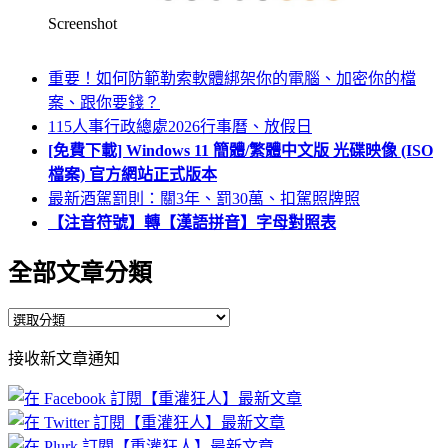
Screenshot
重要！如何防範勒索軟體綁架你的電腦、加密你的檔
案、跟你要錢？
115人事行政總處2026行事曆、放假日
[免費下載] Windows 11 簡體/繁體中文版 光碟映像 (ISO
檔案) 官方網站正式版本
最新酒駕罰則：關3年、罰30萬、扣駕照牌照
【注音符號】轉【漢語拼音】字母對照表
全部文章分類
全
部
接收新文章通知
文
章
分
類