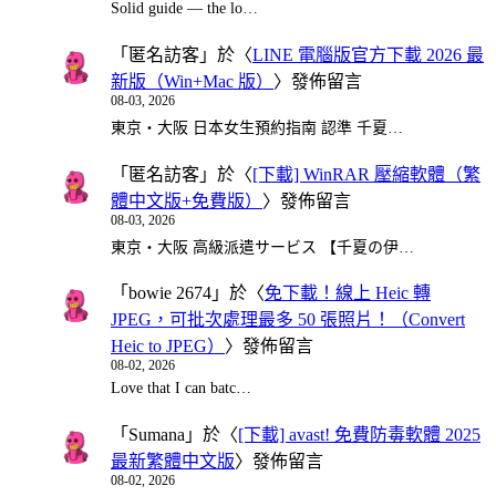
Solid guide — the lo…
「
匿名訪客
」於〈
LINE 電腦版官方下載 2026 最
新版（Win+Mac 版）
〉發佈留言
08-03, 2026
東京・大阪 日本女生預約指南 認準 千夏…
「
匿名訪客
」於〈
[下載] WinRAR 壓縮軟體（繁
體中文版+免費版）
〉發佈留言
08-03, 2026
東京・大阪 高級派遣サービス 【千夏の伊…
「
bowie 2674
」於〈
免下載！線上 Heic 轉
JPEG，可批次處理最多 50 張照片！（Convert
Heic to JPEG）
〉發佈留言
08-02, 2026
Love that I can batc…
「
Sumana
」於〈
[下載] avast! 免費防毒軟體 2025
最新繁體中文版
〉發佈留言
08-02, 2026