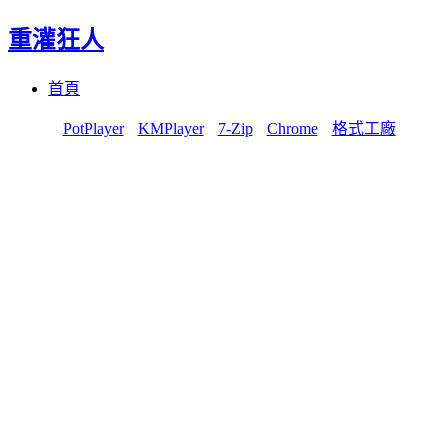
重灌狂人
Menu
Skip
首頁
to
content
PotPlayer
KMPlayer
7-Zip
Chrome
格式工廠