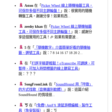
Aston
在「
Picker Wheel 線上隨機抽籤工具，
可保存多個不同主題輪盤！
」說：很實用的隨機
轉盤工具，謝謝分享！如果有西...
zeeshy khan
在「
Picker Wheel 線上隨機抽籤
工具，可保存多個不同主題輪盤！
」說：感謝分
享這個實用的工具！🎉 如果有需要波...
5
在「
「隨機數字」介面簡單好看的隨機抽
籤、選號工具
」說：7 8 14 16 17 18 20 2...
在「
打逐字稿更輕鬆！oTranscribe 可調速、可
暫停、可加入時間標籤的線上聽寫工具
」
說：？？？
SongFromLink
在「
SoundHound 用「哼歌」
的方式找歌（音樂識別軟體）
」說：這篇介紹
SoundHound 的情境很...
ㄎ
在「
[免費] AniFX 滑鼠游標編輯、製作工
具（免安裝版）
」說：ㄎ