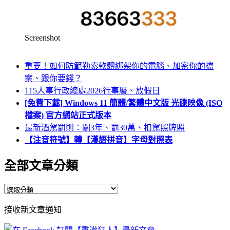
Screenshot
重要！如何防範勒索軟體綁架你的電腦、加密你的檔
案、跟你要錢？
115人事行政總處2026行事曆、放假日
[免費下載] Windows 11 簡體/繁體中文版 光碟映像 (ISO
檔案) 官方網站正式版本
最新酒駕罰則：關3年、罰30萬、扣駕照牌照
【注音符號】轉【漢語拼音】字母對照表
全部文章分類
全
部
接收新文章通知
文
章