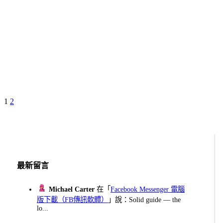
Page
Page
Next
1
2
文
Page
章
分
頁
最新留言
Michael Carter
在「
Facebook Messenger 電腦
版下載（FB傳訊軟體）
」說：Solid guide — the
lo...