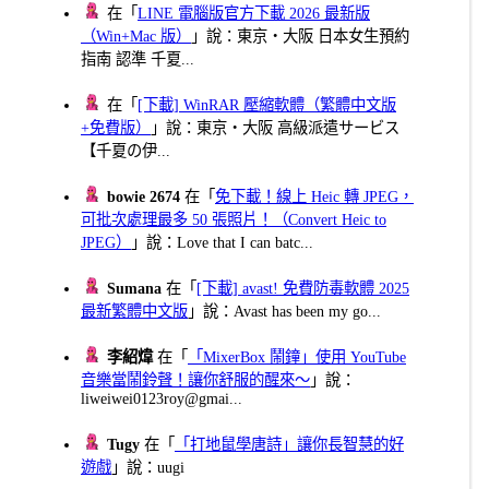
在「
LINE 電腦版官方下載 2026 最新版
（Win+Mac 版）
」說：東京・大阪 日本女生預約
指南 認準 千夏...
在「
[下載] WinRAR 壓縮軟體（繁體中文版
+免費版）
」說：東京・大阪 高級派遣サービス
【千夏の伊...
bowie 2674
在「
免下載！線上 Heic 轉 JPEG，
可批次處理最多 50 張照片！（Convert Heic to
JPEG）
」說：Love that I can batc...
Sumana
在「
[下載] avast! 免費防毒軟體 2025
最新繁體中文版
」說：Avast has been my go...
李紹煒
在「
「MixerBox 鬧鐘」使用 YouTube
音樂當鬧鈴聲！讓你舒服的醒來～
」說：
liweiwei0123roy@gmai...
Tugy
在「
「打地鼠學唐詩」讓你長智慧的好
遊戲
」說：uugi