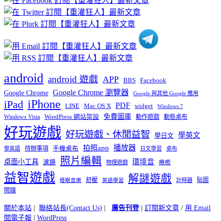
分
類
android
android 遊戲
APP
BBS
Facebook
Google Chrome 瀏覽器
Google Chrome
Google 與其他 Google 應用
iPhone
iPad
PDF
widget
LINE
Mac OS X
Windows 7
免費圖庫
Windows Vista
WordPress 網站架設
動作遊戲
動態桌布
好玩遊戲
好玩遊戲、休閒益智
學英文
學日文
播放器
拍照app
待辦事項
手機桌布
學英語
日文學習
桌布
照片編輯
桌面小工具
環境音
濾鏡
療癒
物理遊戲
益智遊戲
解謎遊戲
舒壓
貼圖
計時器
睡眠音樂
英語學習
鬧鐘
關於本站
|
聯絡站長(Contact Us)
|
廣告刊登
|
訂閱新文章
/
用 Email
閱電子報
|
WordPress