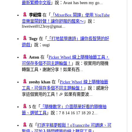
最新繁體中文版
」說：Avast has been my go...
李紹煒
在「
「MixerBox 鬧鐘」使用 YouTube
音樂當鬧鈴聲！讓你舒服的醒來～
」說：
liweiwei0123roy@gmai...
Tugy
在「
「打地鼠學唐詩」讓你長智慧的好
遊戲
」說：uugi
Aston
在「
Picker Wheel 線上隨機抽籤工具，
可保存多個不同主題輪盤！
」說：很實用的隨機
轉盤工具，謝謝分享！如果有西...
zeeshy khan
在「
Picker Wheel 線上隨機抽籤
工具，可保存多個不同主題輪盤！
」說：感謝分
享這個實用的工具！🎉 如果有需要波...
5
在「
「隨機數字」介面簡單好看的隨機抽
籤、選號工具
」說：7 8 14 16 17 18 20 2...
在「
打逐字稿更輕鬆！oTranscribe 可調速、可
暫停、可加入時間標籤的線上聽寫工具
」