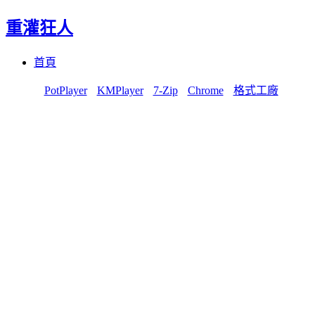
重灌狂人
Menu
Skip
首頁
to
content
PotPlayer
KMPlayer
7-Zip
Chrome
格式工廠