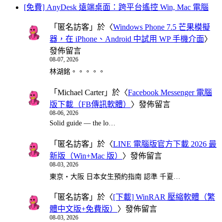
[免費] AnyDesk 遠端桌面：跨平台遙控 Win, Mac 電腦
「
匿名訪客
」於〈
Windows Phone 7.5 芒果模擬
器，在 iPhone、Android 中試用 WP 手機介面
〉
發佈留言
08-07, 2026
林湖銘。。。。。
「
Michael Carter
」於〈
Facebook Messenger 電腦
版下載（FB傳訊軟體）
〉發佈留言
08-06, 2026
Solid guide — the lo…
「
匿名訪客
」於〈
LINE 電腦版官方下載 2026 最
新版（Win+Mac 版）
〉發佈留言
08-03, 2026
東京・大阪 日本女生預約指南 認準 千夏…
「
匿名訪客
」於〈
[下載] WinRAR 壓縮軟體（繁
體中文版+免費版）
〉發佈留言
08-03, 2026