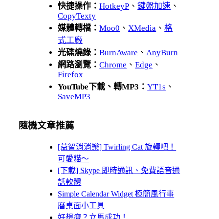
快捷操作：
HotkeyP
、
鍵盤加速
、
CopyTexty
媒體轉檔：
Moo0
、
XMedia
、
格
式工廠
光碟燒錄：
BurnAware
、
AnyBurn
網路瀏覽：
Chrome
、
Edge
、
Firefox
YouTube下載、轉MP3：
YT1s
、
SaveMP3
隨機文章推薦
[益智消消樂] Twirling Cat 旋轉吧！
可愛貓～
[下載] Skype 即時通訊、免費語音通
話軟體
Simple Calendar Widget 極簡風行事
曆桌面小工具
好想瘦？立馬成功！