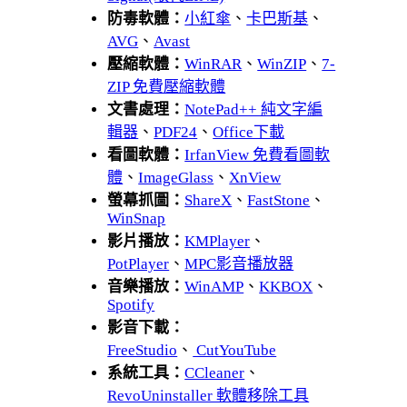
防毒軟體：
小紅傘
、
卡巴斯基
、
AVG
、
Avast
壓縮軟體：
WinRAR
、
WinZIP
、
7-
ZIP 免費壓縮軟體
文書處理：
NotePad++ 純文字編
輯器
、
PDF24
、
Office下載
看圖軟體：
IrfanView 免費看圖軟
體
、
ImageGlass
、
XnView
螢幕抓圖：
ShareX
、
FastStone
、
WinSnap
影片播放：
KMPlayer
、
PotPlayer
、
MPC影音播放器
音樂播放：
WinAMP
、
KKBOX
、
Spotify
影音下載：
FreeStudio
、
CutYouTube
系統工具：
CCleaner
、
RevoUninstaller 軟體移除工具