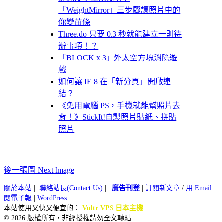
「WeightMirror」三步驟讓照片中的
你變苗條
Three.do 只要 0.3 秒就能建立一則待
辦事項！？
「BLOCK x 3」外太空方塊消除遊
戲
如何讓 IE 8 在「新分頁」開啟連
結？
《免用電腦 PS，手機就能幫照片去
背！》StickIt!自製照片貼紙、拼貼
照片
後一張圖 Next Image
關於本站
|
聯絡站長(Contact Us)
|
廣告刊登
|
訂閱新文章
/
用 Email
閱電子報
|
WordPress
本站使用又快又便宜的：
Vultr VPS 日本主機
© 2026 版權所有，非經授權請勿全文轉貼