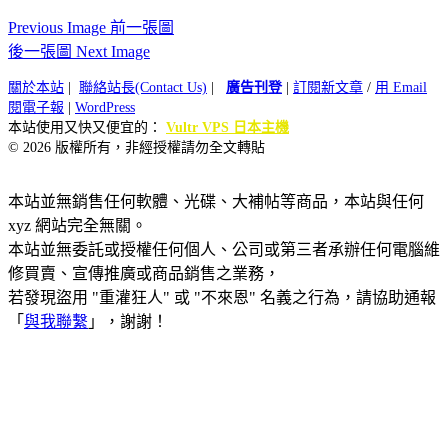
Previous Image 前一張圖
後一張圖 Next Image
關於本站
|
聯絡站長(Contact Us)
|
廣告刊登
|
訂閱新文章
/
用 Email
閱電子報
|
WordPress
本站使用又快又便宜的：
Vultr VPS 日本主機
© 2026 版權所有，非經授權請勿全文轉貼
本站並無銷售任何軟體、光碟、大補帖等商品，本站與任何
xyz 網站完全無關。
本站並無委託或授權任何個人、公司或第三者承辦任何電腦維
修買賣、宣傳推廣或商品銷售之業務，
若發現盜用 "重灌狂人" 或 "不來恩" 名義之行為，請協助通報
「
與我聯繫
」，謝謝！