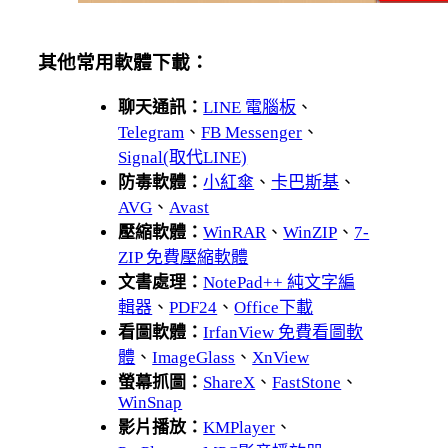
其他常用軟體下載：
聊天通訊：
LINE 電腦板
、
Telegram
、
FB Messenger
、
Signal(取代LINE)
防毒軟體：
小紅傘
、
卡巴斯基
、
AVG
、
Avast
壓縮軟體：
WinRAR
、
WinZIP
、
7-
ZIP 免費壓縮軟體
文書處理：
NotePad++ 純文字編
輯器
、
PDF24
、
Office下載
看圖軟體：
IrfanView 免費看圖軟
體
、
ImageGlass
、
XnView
螢幕抓圖：
ShareX
、
FastStone
、
WinSnap
影片播放：
KMPlayer
、