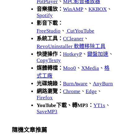
PotPlayer
、
MPC影音播放器
音樂播放：
WinAMP
、
KKBOX
、
Spotify
影音下載：
FreeStudio
、
CutYouTube
系統工具：
CCleaner
、
RevoUninstaller 軟體移除工具
快捷操作：
HotkeyP
、
鍵盤加速
、
CopyTexty
媒體轉檔：
Moo0
、
XMedia
、
格
式工廠
光碟燒錄：
BurnAware
、
AnyBurn
網路瀏覽：
Chrome
、
Edge
、
Firefox
YouTube下載、轉MP3：
YT1s
、
SaveMP3
隨機文章推薦