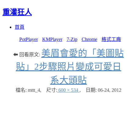
重灌狂人
Menu
Skip
首頁
to
content
PotPlayer
KMPlayer
7-Zip
Chrome
格式工廠
美眉會愛的「美圖貼
⬅ 回看原文:
貼」2步驟照片變成可愛日
系大頭貼
檔名: mttt_4
,
尺寸:
600 × 534
,
日期:
06-24, 2012