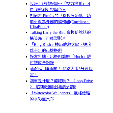
哎呀！眼睛好糊～「視力檢測」可
自我檢測近視與色盲
如何將 Firefox的「檢視原始碼」功
能更改為外部的編輯器(Emeditor、
UltraEditor)
Talking Larry the Bird 會模仿說話的
搞笑鳥，可錄製影片
「Ring Rush」連環跳救太陽，速度
感十足的街機遊戲
好友打牌、出遊明算帳「Huch」誰
付誰收全記錄
pluNews 噗新聞！ 網路大事3分鐘搞
定！
剎車是什麼？能吃嗎？「Loop Drive
2」超刺激無限迴圈循環賽
「Watercolor Wallpapers」風格優雅
的水彩畫桌布